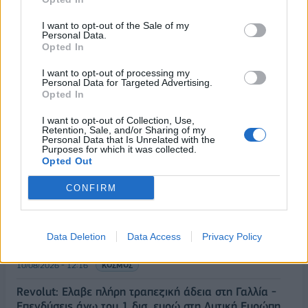
I want to opt-out of the Sale of my
Personal Data.
Opted In
I want to opt-out of processing my
Personal Data for Targeted Advertising.
Opted In
I want to opt-out of Collection, Use,
ΡΟΗ ΕΙΔΗΣΕΩΝ
Retention, Sale, and/or Sharing of my
Personal Data that Is Unrelated with the
Purposes for which it was collected.
Opted Out
Μικρές διακυμάνσεις στο πετρέλαιο, με φόντο τη
γεωπολιτική αβεβαιότητα για το Ορμούζ
CONFIRM
10/08/2026 - 12:30
ΟΙΚΟΝΟΜΙΑ
Ο Παναμάς ενισχύει την ασφάλεια στα σύνορα
Data Deletion
Data Access
Privacy Policy
έπειτα από επιθέσεις στην Κολομβία
10/08/2026 - 12:16
ΚΟΣΜΟΣ
Revolut: Ελαβε πλήρη τραπεζική άδεια στη Γαλλία -
Επενδύσεις άνω του 1 δισ. ευρώ στη Δυτική Ευρώπη