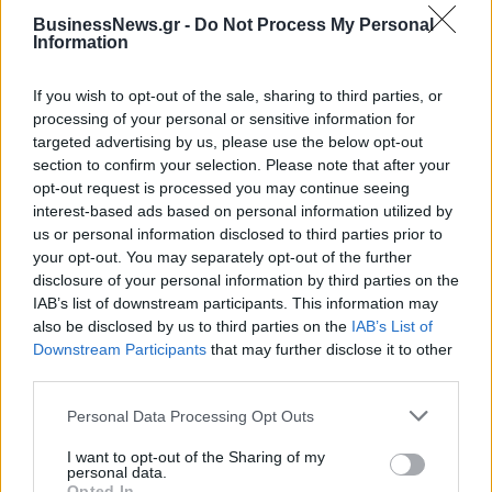
BusinessNews.gr -
Do Not Process My Personal
Alpha Bank: Για πρώτη φορά το Αρχαίο Θέατρο Επιδαύρου άνοιξε τις
Information
πύλες του σε όλους
If you wish to opt-out of the sale, sharing to third parties, or
processing of your personal or sensitive information for
targeted advertising by us, please use the below opt-out
section to confirm your selection. Please note that after your
ΠΕΡΙΣΣΌΤΕΡΑ ΣΕ ΑΥΤΉ ΤΗΝ ΚΑΤΗΓΟΡΊΑ
opt-out request is processed you may continue seeing
interest-based ads based on personal information utilized by
us or personal information disclosed to third parties prior to
your opt-out. You may separately opt-out of the further
disclosure of your personal information by third parties on the
IAB’s list of downstream participants. This information may
Diversa: Στις 24
Νηρεύς: Με 33,10% η
also be disclosed by us to third parties on the
IAB’s List of
Δεκεμβρίου η ΓΣ
Πειραιώς μετά την ΑΜΚ
Downstream Participants
that may further disclose it to other
02/12/2015 - 02:00
02/12/2015 - 02:00
third parties.
Personal Data Processing Opt Outs
I want to opt-out of the Sharing of my
personal data.
Opted In