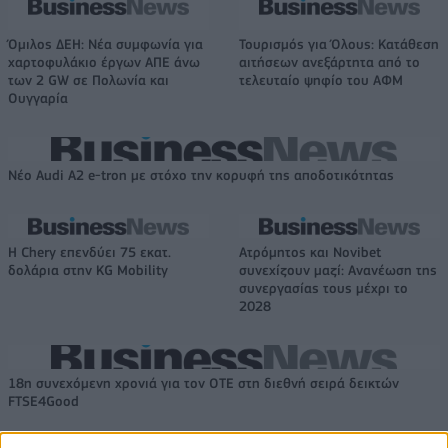
Όμιλος ΔΕΗ: Νέα συμφωνία για
Τουρισμός για Όλους: Kατάθεση
χαρτοφυλάκιο έργων ΑΠΕ άνω
αιτήσεων ανεξάρτητα από το
των 2 GW σε Πολωνία και
τελευταίο ψηφίο του ΑΦΜ
Ουγγαρία
Νέο Audi A2 e-tron με στόχο την κορυφή της αποδοτικότητας
Η Chery επενδύει 75 εκατ.
Ατρόμητος και Novibet
δολάρια στην KG Mobility
συνεχίζουν μαζί: Ανανέωση της
συνεργασίας τους μέχρι το
2028
18η συνεχόμενη χρονιά για τον ΟΤΕ στη διεθνή σειρά δεικτών
FTSE4Good