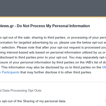
ερη προσφορά από την δεύτερη στην κατάταξη
News.gr -
Do Not Process My Personal Information
ε έκπτωση 5,3% επί του προϋπολογισμού ενώ η
to opt-out of the sale, sharing to third parties, or processing of your per
formation for targeted advertising by us, please use the below opt-out s
Ελεγκτικό Συνέδριο και εν συνεχεία να
r selection. Please note that after your opt-out request is processed y
κό πράσινο φως ώστε να πέσουν οι τελικές
eing interest-based ads based on personal information utilized by us or
disclosed to third parties prior to your opt-out. You may separately opt-
ξουν καθυστερήσεις (όπως για παράδειγμα
losure of your personal information by third parties on the IAB’s list of
ά πιθανό εντός του έτους να έχουν πέσει οι
. This information may also be disclosed by us to third parties on the
IA
σίες.
Participants
that may further disclose it to other third parties.
 επεκτάσεις της Αττικής Οδού που έχει
ίο Υποδομών εντός του έτους. Το προηγούμενο
l Data Processing Opt Outs
ηφθούν οι επεκτάσεις στον διαγωνισμό του ΤΑΙΠΕΔ
o opt-out of the Sharing of my personal data.
τελικά αποφασίστηκε το κατασκευαστικό έργο να