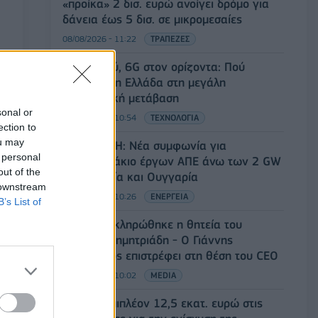
«προίκα» 2 δισ. ευρώ ανοίγει δρόμο για
δάνεια έως 5 δισ. σε μικρομεσαίες
08/08/2026 - 11:22
ΤΡΑΠΕΖΕΣ
5G παντού, 6G στον ορίζοντα: Πού
βρίσκεται η Ελλάδα στη μεγάλη
τεχνολογική μετάβαση
sonal or
08/08/2026 - 10:54
ΤΕΧΝΟΛΟΓΙΑ
ection to
ou may
Όμιλος ΔΕΗ: Νέα συμφωνία για
 personal
χαρτοφυλάκιο έργων ΑΠΕ άνω των 2 GW
out of the
σε Πολωνία και Ουγγαρία
 downstream
08/08/2026 - 10:26
ΕΝΕΡΓΕΙΑ
B’s List of
ΣΚΑΪ: Ολοκληρώθηκε η θητεία του
Γρηγόρη Δημητριάδη - Ο Γιάννης
Αλαφούζος επιστρέφει στη θέση του CEO
08/08/2026 - 10:02
MEDIA
ΥΠΑΑΤ: Επιπλέον 12,5 εκατ. ευρώ στις