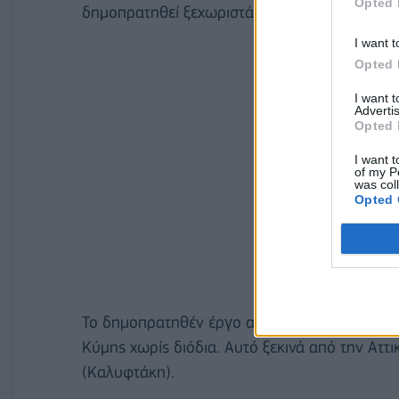
Opted 
δημοπρατηθεί ξεχωριστά.
I want t
Opted 
I want 
Advertis
Opted 
I want t
of my P
was col
Opted 
Το δημοπρατηθέν έργο αφορά στην ολοκλήρω
Κύμης χωρίς διόδια. Αυτό ξεκινά από την Αττι
(Καλυφτάκη).