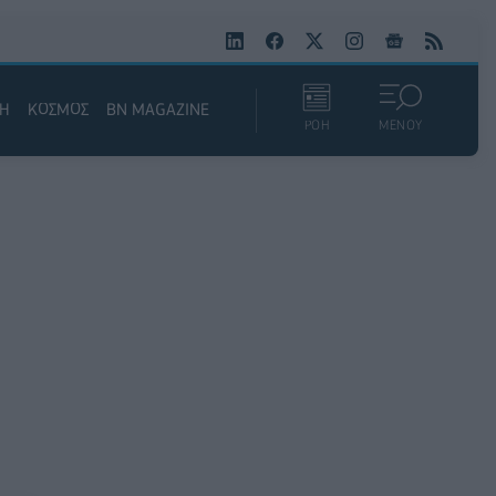
ΚΗ
ΚΟΣΜΟΣ
BN MAGAZINE
ΡΟΗ
ΜΕΝΟΥ