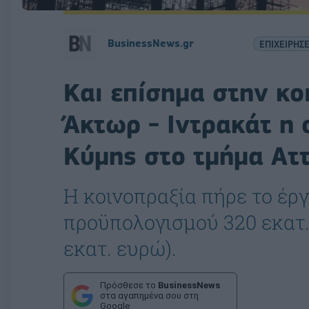
BusinessNews.gr
ΕΠΙΧΕΙΡΗΣΕ
Και επίσημα στην κο
Άκτωρ - Ιντρακάτ η 
Κύμης στο τμήμα Ατ
Η κοινοπραξία πήρε το έργ
προϋπολογισμού 320 εκατ.
εκατ. ευρώ).
Πρόσθεσε το
BusinessNews
στα αγαπημένα σου στη
Google