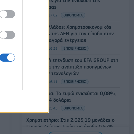
Περιφέρειες για την ενίσχυση της
βιοασφάλειας
07/08/2026 - 17:02
ΟΙΚΟΝΟΜΙΑ
Deloitte Ελλάδος: Χρηματοοικονομικός
σύμβουλος της ΔΕΗ για την είσοδο στην
πολωνική αγορά ενέργειας
07/08/2026 - 16:38
ΕΠΙΧΕΙΡΗΣΕΙΣ
Στρατηγική επένδυση του EFA GROUP στη
Fractal για την ανάπτυξη προηγμένων
αμυντικών τεχνολογιών
07/08/2026 - 16:11
ΕΠΙΧΕΙΡΗΣΕΙΣ
Συνάλλαγμα: Το ευρώ ενισχύεται 0,08%,
στα 1,1534 δολάρια
07/08/2026 - 15:45
ΟΙΚΟΝΟΜΙΑ
Χρηματιστήριο: Στις 2.623,19 μονάδες ο
Γενικός Δείκτης Τιμών, με άνοδο 0,57%