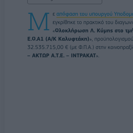
Μ
ε
απόφαση του υπουργού Υποδομώ
εγκρίθηκε το πρακτικό του διαγων
«
Ολοκλήρωση Λ. Κύμης στο τμή
Ε.Ο.Α1 (Α/Κ Καλυφτάκη)
», προϋπολογισμού
32.535.715,00 € (με Φ.Π.Α.) στην κοινοπραξί
– ΑΚΤΩΡ Α.Τ.Ε. – ΙΝΤΡΑΚΑΤ
».