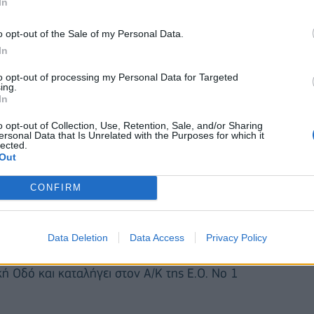
In
o opt-out of the Sale of my Personal Data.
In
to opt-out of processing my Personal Data for Targeted
ing.
In
o opt-out of Collection, Use, Retention, Sale, and/or Sharing
ersonal Data that Is Unrelated with the Purposes for which it
lected.
Out
CONFIRM
Data Deletion
Data Access
Privacy Policy
ση του τμήματος 3,8 χιλιομέτρων της Λεωφόρου
κή Οδό και καταλήγει στον Α/Κ της Ε.Ο. Νο 1