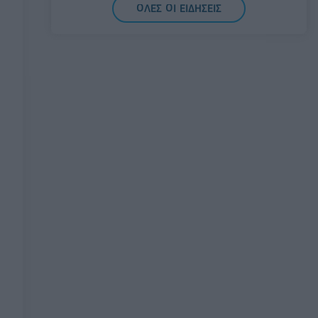
07/08/2026 - 15:21
ΟΙΚΟΝΟΜΙΑ
ΟΛΕΣ ΟΙ ΕΙΔΗΣΕΙΣ
Νέο κύμα καύσωνα στην Ευρώπη –
Θερμοκρασίες άνω των 40°C σε Ιταλία,
Ισπανία και Βαλκάνια
07/08/2026 - 14:58
ΚΟΣΜΟΣ