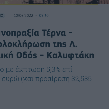
ΙΣ
10/06/2022
09:30
ινοπραξία Τέρνα -
ολοκλήρωση της Λ.
τική Οδός - Καλυφτάκη
ο με έκπτωση 5,3% επί
 ευρώ (και προαίρεση 32,535