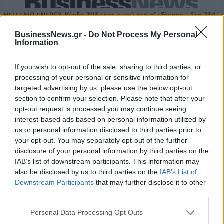
HELLENiQ ENERGY: Κέρδη 393 εκατ. ευρώ στο α' εξάμηνο – Στα 734
εκατ. ευρώ τα EBITDA
BusinessNews.gr -
Do Not Process My Personal
Information
If you wish to opt-out of the sale, sharing to third parties, or
Viohalco: Αυξημένος κατά 14%
ΥΠΕΘΟΟ: Νέες επενδύσεις 1
processing of your personal or sensitive information for
ο τζίρος στο α' εξάμηνο, στα 4,3
δισ. ευρώ ως το 2028 για την
targeted advertising by us, please use the below opt-out
δισ. ευρώ – Στα 446 εκατ. ευρώ
Ενέργεια
section to confirm your selection. Please note that after your
τα EBITDA
opt-out request is processed you may continue seeing
interest-based ads based on personal information utilized by
us or personal information disclosed to third parties prior to
Η συμφωνία Arval-Athlon αναδιαμορφώνει την αγορά leasing
your opt-out. You may separately opt-out of the further
disclosure of your personal information by third parties on the
IAB’s list of downstream participants. This information may
also be disclosed by us to third parties on the
IAB’s List of
VW: Η δύσκολη εξίσωση της
18η συνεχόμενη χρονιά για τον
Downstream Participants
that may further disclose it to other
αναδιάρθρωσης
ΟΤΕ στη διεθνή σειρά δεικτών
third parties.
FTSE4Good
Personal Data Processing Opt Outs