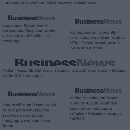
EuroLeague: Οι ενθουσιώδεις πρωτοεμφανιζόμενοι
Ευρωπαϊκό Κορασίδων Β'
Κατηγορίας: Πρεμιέρα με νίκη
Β.Σ. Καρούλιας: Τζίρος 98,7
για Δανία και Ισλανδία - Το
εκατ. ευρώ και αύξηση κερδών
πανόραμα
57% - Τα νέα στοιχήματα σε
low & non alcohol
Metlen: Ρεκόρ EBITDA στο α' εξάμηνο, στα 550 εκατ. ευρώ – Καθαρά
κέρδη 313 εκατ. ευρώ
Media: Με ενίσχυση 8 εκατ.
ευρώ σε 451 επιχειρήσεις
Χρηματοδότηση 8 εκατ. ευρώ
ξεκίνησε το πρόγραμμα
σε 843 μέσα ενημέρωσης-
στήριξης- Κάλυψη εισφορών
Ξεκίνησε το πενταετές
ΕΔΟΕΑΠ
πρόγραμμα ενίσχυσης του
Τύπου