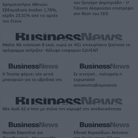
του Γρηγόρη Δημητριάδη - Ο
Χρηματιστήριο Αθηνών:
Γιάννης Αλαφούζος επιστρέφει
Εβδομαδιαία άνοδος 1,76%,
στη θέση του CEO
κέρδη 23,31% από τις αρχές
του έτους
Media: Με ενίσχυση 8 εκατ. ευρώ σε 451 επιχειρήσεις ξεκίνησε το
πρόγραμμα στήριξης- Κάλυψη εισφορών ΕΔΟΕΑΠ
Η Toyota φέρνει νέα γενιά
Σε κινεζική… πολιορκία η
μπαταριών για τα υβριδικά της
ευρωπαϊκή
αυτοκινητοβιομηχανία
Νέο Audi A2 e-tron με στόχο την κορυφή της αποδοτικότητας
Mundo Deportivo για
Εθνική Κορασίδων: Απέναντι