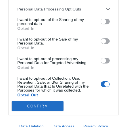
Το FIAT 500 Hybrid τώρα από
Ατρόμητος και Novibet
18.990 ευρώ
συνεχίζουν μαζί: Ανανέωση της
Personal Data Processing Opt Outs
συνεργασίας τους μέχρι το
2028
I want to opt-out of the Sharing of my
personal data.
Opted In
I want to opt-out of the Sale of my
18η συνεχόμενη χρονιά για τον ΟΤΕ στη διεθνή σειρά δεικτών
Personal Data.
FTSE4Good
Opted In
I want to opt-out of processing my
Personal Data for Targeted Advertising.
Alpha Bank: Για πρώτη φορά το Αρχαίο Θέατρο Επιδαύρου άνοιξε τις
Opted In
πύλες του σε όλους
I want to opt-out of Collection, Use,
Retention, Sale, and/or Sharing of my
Personal Data that Is Unrelated with the
Purposes for which it was collected.
Opted Out
ΠΕΡΙΣΣΌΤΕΡΑ ΣΕ ΑΥΤΉ ΤΗΝ ΚΑΤΗΓΟΡΊΑ
CONFIRM
Data Deletion
Data Access
Privacy Policy