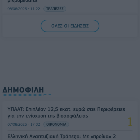
μικρομεσαίες
08/08/2026 - 11:22
ΤΡΑΠΕΖΕΣ
5G παντού, 6G στον ορίζοντα: Πού βρίσκεται η
ΟΛΕΣ ΟΙ ΕΙΔΗΣΕΙΣ
Ελλάδα στη μεγάλη τεχνολογική μετάβαση
08/08/2026 - 10:54
ΤΕΧΝΟΛΟΓΙΑ
ΔΗΜΟΦΙΛΗ
ΥΠΑΑΤ: Επιπλέον 12,5 εκατ. ευρώ στις Περιφέρειες
για την ενίσχυση της βιοασφάλειας
07/08/2026 - 17:02
ΟΙΚΟΝΟΜΙΑ
Ελληνική Αναπτυξιακή Τράπεζα: Με «προίκα» 2