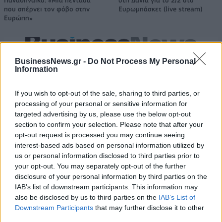
Παναθηναϊκό: «Μια πεντάδα
στη Δανία για το 2/2 στο
που σπέρνει τον φόβο στην
Ευρωμπάσκετ (live stream)
Ευρώπη»
Ελληνική Αναπτυξιακή Τράπεζα: Με «προίκα» 2 δισ. ευρώ ανοίγει
BusinessNews.gr -
Do Not Process My Personal
δρόμο για δάνεια έως 5 δισ. σε μικρομεσαίες
Information
If you wish to opt-out of the sale, sharing to third parties, or
processing of your personal or sensitive information for
targeted advertising by us, please use the below opt-out
Β.Σ. Καρούλιας: Τζίρος 98,7
Deloitte Ελλάδος:
εκατ. ευρώ και αύξηση κερδών
Χρηματοοικονομικός
section to confirm your selection. Please note that after your
57% - Τα νέα στοιχήματα σε
σύμβουλος της ΔΕΗ για την
opt-out request is processed you may continue seeing
low & non alcohol
είσοδο στην πολωνική αγορά
interest-based ads based on personal information utilized by
ενέργειας
us or personal information disclosed to third parties prior to
your opt-out. You may separately opt-out of the further
disclosure of your personal information by third parties on the
IAB’s list of downstream participants. This information may
Η Chery επενδύει 75 εκατ. δολάρια στην KG Mobility
also be disclosed by us to third parties on the
IAB’s List of
Downstream Participants
that may further disclose it to other
third parties.