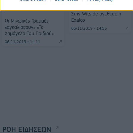
Στην Witside ανέθεσε η
Exalco
Οι Μινωικές Γραμμές
«αγκαλιάζουν» «Το
06/11/2019 - 14:53
Χαμόγελο Του Παιδιού»
06/11/2019 - 14:11
ΡΟΗ ΕΙΔΗΣΕΩΝ