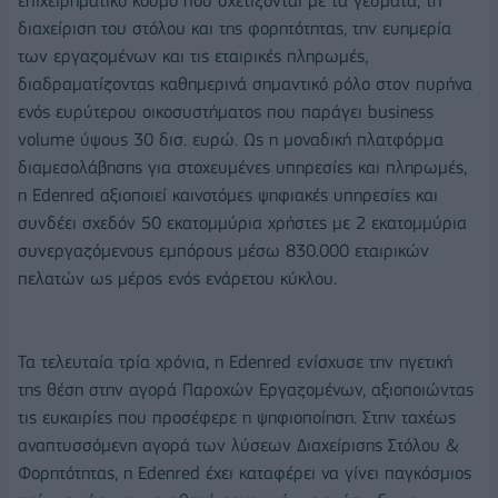
επιχειρηματικό κόσμο που σχετίζονται με τα γεύματα, τη
διαχείριση του στόλου και της φορητότητας, την ευημερία
των εργαζομένων και τις εταιρικές πληρωμές,
διαδραματίζοντας καθημερινά σημαντικό ρόλο στον πυρήνα
ενός ευρύτερου οικοσυστήματος που παράγει business
volume ύψους 30 δισ. ευρώ. Ως η μοναδική πλατφόρμα
διαμεσολάβησης για στοχευμένες υπηρεσίες και πληρωμές,
η Edenred αξιοποιεί καινοτόμες ψηφιακές υπηρεσίες και
συνδέει σχεδόν 50 εκατομμύρια χρήστες με 2 εκατομμύρια
συνεργαζόμενους εμπόρους μέσω 830.000 εταιρικών
πελατών ως μέρος ενός ενάρετου κύκλου.
Τα τελευταία τρία χρόνια, η Edenred ενίσχυσε την ηγετική
της θέση στην αγορά Παροχών Εργαζομένων, αξιοποιώντας
τις ευκαιρίες που προσέφερε η ψηφιοποίηση. Στην ταχέως
αναπτυσσόμενη αγορά των λύσεων Διαχείρισης Στόλου &
Φορητότητας, η Edenred έχει καταφέρει να γίνει παγκόσμιος