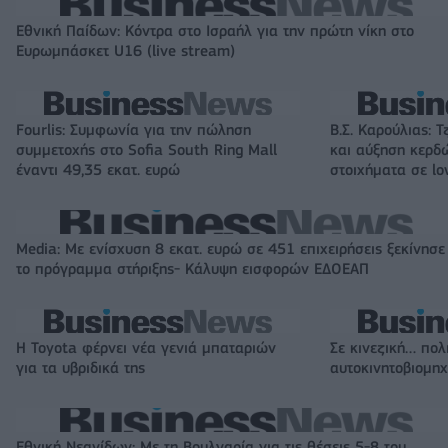
Εθνική Παίδων: Κόντρα στο Ισραήλ για την πρώτη νίκη στο
Ευρωμπάσκετ U16 (live stream)
Fourlis: Συμφωνία για την πώληση
Β.Σ. Καρούλιας: Τ
συμμετοχής στο Sofia South Ring Mall
και αύξηση κερδ
έναντι 49,35 εκατ. ευρώ
στοιχήματα σε lo
Media: Με ενίσχυση 8 εκατ. ευρώ σε 451 επιχειρήσεις ξεκίνησε
το πρόγραμμα στήριξης- Κάλυψη εισφορών ΕΔΟΕΑΠ
Η Toyota φέρνει νέα γενιά μπαταριών
Σε κινεζική… πολ
για τα υβριδικά της
αυτοκινητοβιομη
Εθνική Νεανίδων: Με τη Βουλγαρία για τις θέσεις 5-8 του