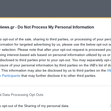
 αποστολή της EDH, και συζήτησαν τις ελλείψεις
News.gr -
Do Not Process My Personal Information
ριξη των δικαιωμάτων των γυναικών με στόχο την
to opt-out of the sale, sharing to third parties, or processing of your per
ων Ευρωπαϊκών κατευθυντηρίων γραμμών.
formation for targeted advertising by us, please use the below opt-out s
r selection. Please note that after your opt-out request is processed y
πρόληψης και την αναγκαιότητα προώθησης της
eing interest-based ads based on personal information utilized by us or
λέμηση του καρκίνου του μαστού.
disclosed to third parties prior to your opt-out. You may separately opt-
της EDH και δεσμεύτηκε σε εθνικό επίπεδο να
losure of your personal information by third parties on the IAB’s list of
. This information may also be disclosed by us to third parties on the
IA
ραιότητα:
Participants
that may further disclose it to other third parties.
σιών
(screening) όλων των γυναικών άνω των 40 ετών
l Data Processing Opt Outs
ρων σε κομβικά σημεία στην περιφέρεια ώστε να
o opt-out of the Sharing of my personal data.
διακού ελέγχου BRCA 1&2 για το κληρονομικό