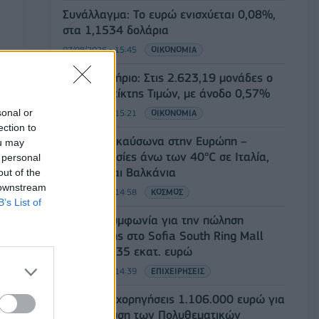
Συνάλλαγμα: Το ευρώ ενισχύεται 0,08%,
στα 1,1534 δολάρια
07/08/2026 - 15:45
ΟΙΚΟΝΟΜΙΑ
Χρηματιστήριο: Στις 2.623,19 μονάδες ο
Γενικός Δείκτης Τιμών, με άνοδο 0,57%
sonal or
07/08/2026 - 15:21
ΟΙΚΟΝΟΜΙΑ
ection to
Νέο κύμα καύσωνα στην Ευρώπη –
ou may
Θερμοκρασίες άνω των 40°C σε Ιταλία,
 personal
Ισπανία και Βαλκάνια
out of the
 downstream
07/08/2026 - 14:58
ΚΟΣΜΟΣ
B’s List of
Fourlis: Συμφωνία για την πώληση
συμμετοχής στο Sofia South Ring Mall
έναντι 49,35 εκατ. ευρώ
07/08/2026 - 14:39
ΕΠΙΧΕΙΡΗΣΕΙΣ
ΥΠΠΟ: Επιχορηγήσεις 1.106.000 ευρώ για
την ενίσχυση των Πολυθεματικών