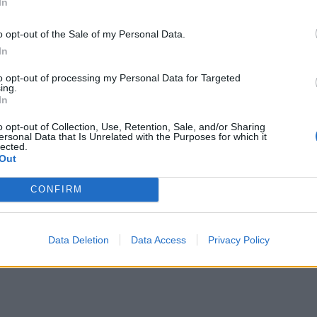
In
o opt-out of the Sale of my Personal Data.
δων Εργασίας για την εφαρμογή των ανωτέρω
In
to opt-out of processing my Personal Data for Targeted
ing.
In
o opt-out of Collection, Use, Retention, Sale, and/or Sharing
ersonal Data that Is Unrelated with the Purposes for which it
lected.
Out
CONFIRM
Data Deletion
Data Access
Privacy Policy