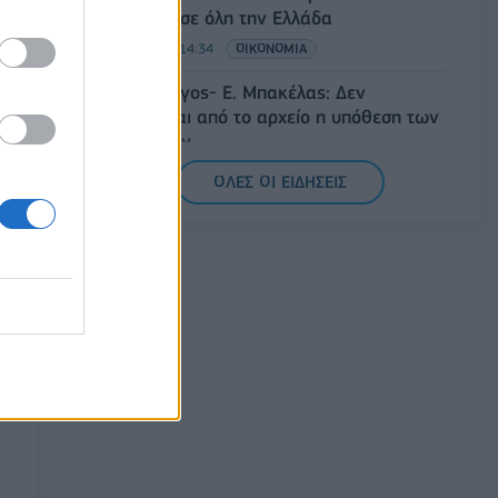
Φεστιβάλ σε όλη την Ελλάδα
07/08/2026 - 14:34
ΟΙΚΟΝΟΜΙΑ
Άρειος Πάγος- Ε. Μπακέλας: Δεν
ανασύρεται από το αρχείο η υπόθεση των
υποκλοπών
07/08/2026 - 14:11
ΕΛΛΑΔΑ
ΟΛΕΣ ΟΙ ΕΙΔΗΣΕΙΣ
Σαουδική Αραβία, Τουρκία και Πακιστάν
υπογράφουν κοινή αμυντική συμφωνία
07/08/2026 - 13:47
ΚΟΣΜΟΣ