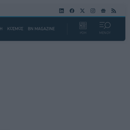
ΚΗ
ΚΟΣΜΟΣ
BN MAGAZINE
ΡΟΗ
ΜΕΝΟΥ