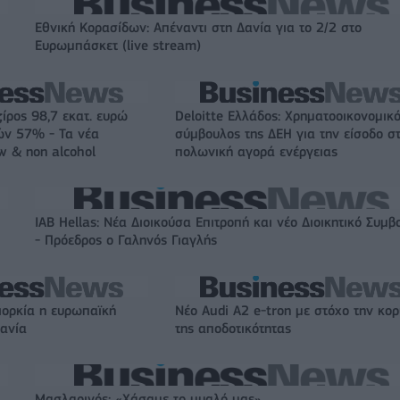
Εθνική Κορασίδων: Απέναντι στη Δανία για το 2/2 στο
Ευρωμπάσκετ (live stream)
ζίρος 98,7 εκατ. ευρώ
Deloitte Ελλάδος: Χρηματοοικονομικ
ών 57% - Τα νέα
σύμβουλος της ΔΕΗ για την είσοδο σ
w & non alcohol
πολωνική αγορά ενέργειας
IAB Hellas: Νέα Διοικούσα Επιτροπή και νέο Διοικητικό Συμβ
- Πρόεδρος ο Γαληνός Γιαγλής
ιορκία η ευρωπαϊκή
Νέο Audi A2 e-tron με στόχο την κο
χανία
της αποδοτικότητας
Μασλαρινός: «Χάσαμε το μυαλό μας»