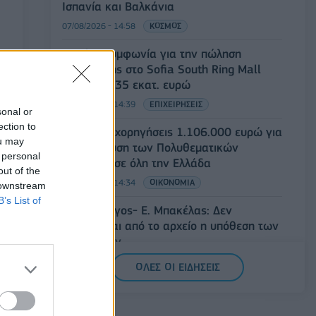
Ισπανία και Βαλκάνια
07/08/2026 - 14:58
ΚΟΣΜΟΣ
Fourlis: Συμφωνία για την πώληση
συμμετοχής στο Sofia South Ring Mall
έναντι 49,35 εκατ. ευρώ
07/08/2026 - 14:39
ΕΠΙΧΕΙΡΗΣΕΙΣ
sonal or
ection to
ΥΠΠΟ: Επιχορηγήσεις 1.106.000 ευρώ για
ou may
την ενίσχυση των Πολυθεματικών
 personal
Φεστιβάλ σε όλη την Ελλάδα
out of the
07/08/2026 - 14:34
ΟΙΚΟΝΟΜΙΑ
 downstream
B’s List of
Άρειος Πάγος- Ε. Μπακέλας: Δεν
ανασύρεται από το αρχείο η υπόθεση των
υποκλοπών
07/08/2026 - 14:11
ΕΛΛΑΔΑ
ΟΛΕΣ ΟΙ ΕΙΔΗΣΕΙΣ
Σαουδική Αραβία, Τουρκία και Πακιστάν
υπογράφουν κοινή αμυντική συμφωνία