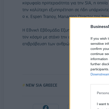
κορυφαία προτεραιότητα για την SIA, η οποία
την καλύτερη εξυπηρέτηση σε ήδη υπάρχοντες
ο κ. Espen Tranoy, Managing Director της New
Business
Η Εθνική Εβδομάδα Εξυπηρέτησης Πελατών, ε
τον κόσμο με στόχο την ανάδειξη του ζωτικο
If you wish 
επιβράβευση των ανθρώπων που εργάζονται κ
sensitive in
confirm you
continue se
information 
further disc
participants
Downstream 
ΝEW SIA GREECE
Persona
I want t