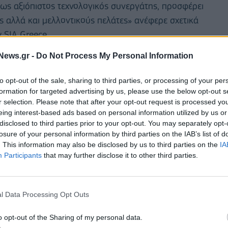
 ως αξιόπιστος τεχνολογικός συνεργάτης, προσφέρει
 αλλά και μελλοντικούς πελάτες» ανέφερε σχετικά
 SIA Greece.
News.gr -
Do Not Process My Personal Information
ορτάζεται σε περισσότερες από 60 χώρες σε όλο
ύ ρόλου της εξυπηρέτησης πελατών, αλλά και την
to opt-out of the sale, sharing to third parties, or processing of your per
αθημερινά για την υποστήριξη του πελάτη.
formation for targeted advertising by us, please use the below opt-out s
r selection. Please note that after your opt-out request is processed y
eing interest-based ads based on personal information utilized by us or
disclosed to third parties prior to your opt-out. You may separately opt-
losure of your personal information by third parties on the IAB’s list of
. This information may also be disclosed by us to third parties on the
IA
Participants
that may further disclose it to other third parties.
l Data Processing Opt Outs
o opt-out of the Sharing of my personal data.