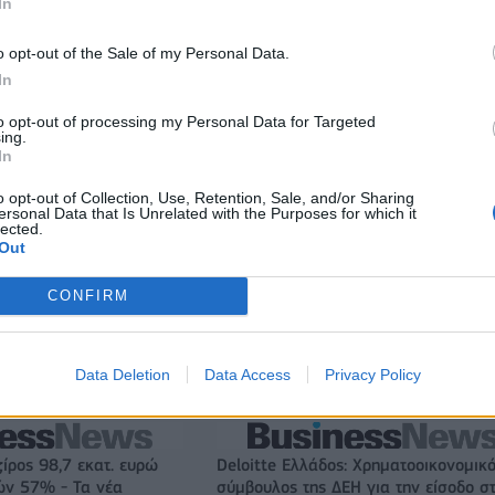
In
o opt-out of the Sale of my Personal Data.
In
to opt-out of processing my Personal Data for Targeted
ing.
In
o opt-out of Collection, Use, Retention, Sale, and/or Sharing
ersonal Data that Is Unrelated with the Purposes for which it
lected.
Out
CONFIRM
Εθνική Κορασίδων: Απέναντι στη Δανία για το 2/2 στο
Data Deletion
Data Access
Privacy Policy
Ευρωμπάσκετ (live stream)
ζίρος 98,7 εκατ. ευρώ
Deloitte Ελλάδος: Χρηματοοικονομικ
ών 57% - Τα νέα
σύμβουλος της ΔΕΗ για την είσοδο σ