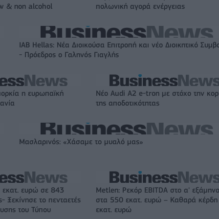
w & non alcohol
πολωνική αγορά ενέργειας
IAB Hellas: Νέα Διοικούσα Επιτροπή και νέο Διοικητικό Συμβ
- Πρόεδρος ο Γαληνός Γιαγλής
ιορκία η ευρωπαϊκή
Νέο Audi A2 e-tron με στόχο την κο
χανία
της αποδοτικότητας
Μασλαρινός: «Χάσαμε το μυαλό μας»
 εκατ. ευρώ σε 843
Metlen: Ρεκόρ EBITDA στο α' εξάμηνο
- Ξεκίνησε το πενταετές
στα 550 εκατ. ευρώ – Καθαρά κέρδη
υσης του Τύπου
εκατ. ευρώ