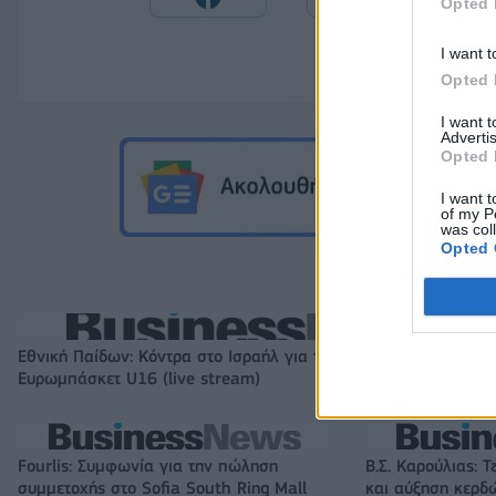
Opted 
I want t
Opted 
I want 
Advertis
Opted 
I want t
of my P
was col
Opted 
Εθνική Παίδων: Κόντρα στο Ισραήλ για την πρώτη νίκη στο
Ευρωμπάσκετ U16 (live stream)
Fourlis: Συμφωνία για την πώληση
Β.Σ. Καρούλιας: Τ
συμμετοχής στο Sofia South Ring Mall
και αύξηση κερδ