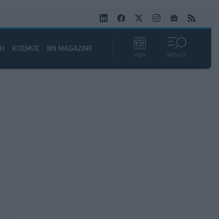
ΚΗ
ΚΟΣΜΟΣ
BN MAGAZINE
ΡΟΗ
ΜΕΝΟΥ