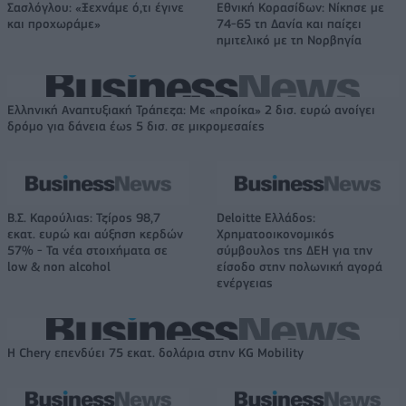
Σασλόγλου: «Ξεχνάμε ό,τι έγινε
Εθνική Κορασίδων: Νίκησε με
και προχωράμε»
74-65 τη Δανία και παίζει
ημιτελικό με τη Νορβηγία
Ελληνική Αναπτυξιακή Τράπεζα: Με «προίκα» 2 δισ. ευρώ ανοίγει
δρόμο για δάνεια έως 5 δισ. σε μικρομεσαίες
Β.Σ. Καρούλιας: Τζίρος 98,7
Deloitte Ελλάδος:
εκατ. ευρώ και αύξηση κερδών
Χρηματοοικονομικός
57% - Τα νέα στοιχήματα σε
σύμβουλος της ΔΕΗ για την
low & non alcohol
είσοδο στην πολωνική αγορά
ενέργειας
Η Chery επενδύει 75 εκατ. δολάρια στην KG Mobility