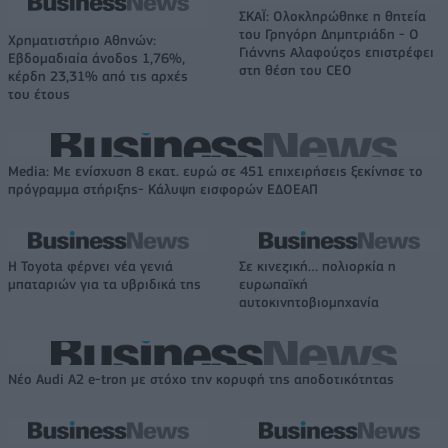
ΣΚΑΪ: Ολοκληρώθηκε η θητεία
του Γρηγόρη Δημητριάδη - Ο
Χρηματιστήριο Αθηνών:
Γιάννης Αλαφούζος επιστρέφει
Εβδομαδιαία άνοδος 1,76%,
στη θέση του CEO
κέρδη 23,31% από τις αρχές
του έτους
Media: Με ενίσχυση 8 εκατ. ευρώ σε 451 επιχειρήσεις ξεκίνησε το
πρόγραμμα στήριξης- Κάλυψη εισφορών ΕΔΟΕΑΠ
Η Toyota φέρνει νέα γενιά
Σε κινεζική… πολιορκία η
μπαταριών για τα υβριδικά της
ευρωπαϊκή
αυτοκινητοβιομηχανία
Νέο Audi A2 e-tron με στόχο την κορυφή της αποδοτικότητας