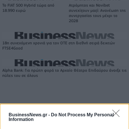
Το FIAT 500 Hybrid τώρα από
Ατρόμητος και Novibet
18.990 ευρώ
συνεχίζουν μαζί: Ανανέωση της
συνεργασίας τους μέχρι το
2028
18η συνεχόμενη χρονιά για τον ΟΤΕ στη διεθνή σειρά δεικτών
FTSE4Good
Alpha Bank: Για πρώτη φορά το Αρχαίο Θέατρο Επιδαύρου άνοιξε τις
πύλες του σε όλους
ΠΕΡΙΣΣΌΤΕΡΑ ΣΕ ΑΥΤΉ ΤΗΝ ΚΑΤΗΓΟΡΊΑ
BusinessNews.gr -
Do Not Process My Personal
Information