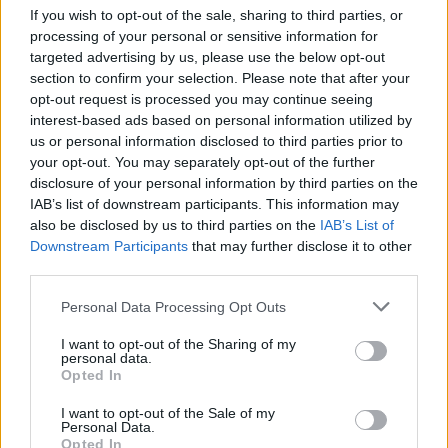
If you wish to opt-out of the sale, sharing to third parties, or
processing of your personal or sensitive information for
Βενέτης: Αυξημένες
targeted advertising by us, please use the below opt-out
πωλήσεις και κερδοφορία
section to confirm your selection. Please note that after your
opt-out request is processed you may continue seeing
Thomas Cook: Αναχωρούν
24/09/2019 - 10:50
interest-based ads based on personal information utilized by
με άλλες πτήσεις από την
us or personal information disclosed to third parties prior to
Κρήτη οι τουρίστες
your opt-out. You may separately opt-out of the further
24/09/2019 - 11:12
disclosure of your personal information by third parties on the
IAB’s list of downstream participants. This information may
also be disclosed by us to third parties on the
IAB’s List of
Downstream Participants
that may further disclose it to other
third parties.
Personal Data Processing Opt Outs
I want to opt-out of the Sharing of my
personal data.
Opted In
I want to opt-out of the Sale of my
Personal Data.
Opted In