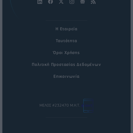
Η Εταιρεία
Ταυτότητα
Όροι Χρήσης
Πολιτική Προστασίας Δεδομένων
Επικοινωνία
ΜΕΛΟΣ #232470 Μ.Η.Τ.