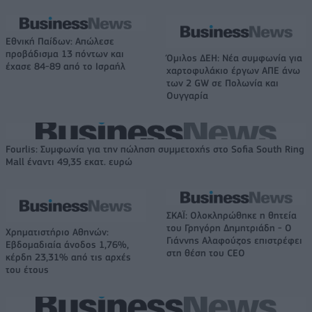
Εθνική Παίδων: Απώλεσε
προβάδισμα 13 πόντων και
Όμιλος ΔΕΗ: Νέα συμφωνία για
έχασε 84-89 από το Ισραήλ
χαρτοφυλάκιο έργων ΑΠΕ άνω
των 2 GW σε Πολωνία και
Ουγγαρία
Fourlis: Συμφωνία για την πώληση συμμετοχής στο Sofia South Ring
Mall έναντι 49,35 εκατ. ευρώ
ΣΚΑΪ: Ολοκληρώθηκε η θητεία
του Γρηγόρη Δημητριάδη - Ο
Χρηματιστήριο Αθηνών:
Γιάννης Αλαφούζος επιστρέφει
Εβδομαδιαία άνοδος 1,76%,
στη θέση του CEO
κέρδη 23,31% από τις αρχές
του έτους