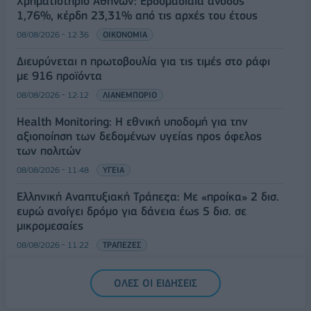
Χρηματιστήριο Αθηνών: Εβδομαδιαία άνοδος
1,76%, κέρδη 23,31% από τις αρχές του έτους
08/08/2026 - 12:36
ΟΙΚΟΝΟΜΙΑ
Διευρύνεται η πρωτοβουλία για τις τιμές στο ράφι
με 916 προϊόντα
08/08/2026 - 12:12
ΛΙΑΝΕΜΠΟΡΙΟ
Health Monitoring: Η εθνική υποδομή για την
αξιοποίηση των δεδομένων υγείας προς όφελος
των πολιτών
08/08/2026 - 11:48
ΥΓΕΙΑ
Ελληνική Αναπτυξιακή Τράπεζα: Με «προίκα» 2 δισ.
ευρώ ανοίγει δρόμο για δάνεια έως 5 δισ. σε
μικρομεσαίες
08/08/2026 - 11:22
ΤΡΑΠΕΖΕΣ
5G παντού, 6G στον ορίζοντα: Πού βρίσκεται η
ΟΛΕΣ ΟΙ ΕΙΔΗΣΕΙΣ
Ελλάδα στη μεγάλη τεχνολογική μετάβαση
08/08/2026 - 10:54
ΤΕΧΝΟΛΟΓΙΑ