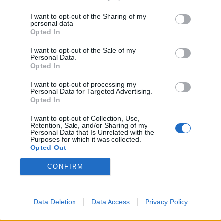
10/09/2019 - 13:23
10/09/2019 - 14:54
I want to opt-out of the Sharing of my
personal data.
Opted In
I want to opt-out of the Sale of my
Personal Data.
Opted In
I want to opt-out of processing my
Personal Data for Targeted Advertising.
Opted In
I want to opt-out of Collection, Use,
Retention, Sale, and/or Sharing of my
Personal Data that Is Unrelated with the
Purposes for which it was collected.
Opted Out
ΡΟΗ ΕΙΔΗΣΕΩΝ
CONFIRM
Κορυφώνεται η έξοδος του Αυγούστου – Πάνω από
56.000 επιβάτες αναχωρούν σήμερα από τα
Data Deletion
Data Access
Privacy Policy
λιμάνια της Αττικής
08/08/2026 - 14:30
ΕΛΛΑΔΑ