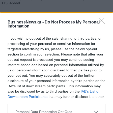
FTSE4Good
BusinessNews.gr -
Do Not Process My Personal
Alpha Bank: Για πρώτη φορά το Αρχαίο Θέατρο Επιδαύρου άνοιξε τις
Information
πύλες του σε όλους
If you wish to opt-out of the sale, sharing to third parties, or
processing of your personal or sensitive information for
targeted advertising by us, please use the below opt-out
section to confirm your selection. Please note that after your
ΠΕΡΙΣΣΌΤΕΡΑ ΣΕ ΑΥΤΉ ΤΗΝ ΚΑΤΗΓΟΡΊΑ
opt-out request is processed you may continue seeing
interest-based ads based on personal information utilized by
us or personal information disclosed to third parties prior to
your opt-out. You may separately opt-out of the further
disclosure of your personal information by third parties on the
IAB’s list of downstream participants. This information may
also be disclosed by us to third parties on the
IAB’s List of
Downstream Participants
that may further disclose it to other
Ελευθέριος Βενιζέλος: Τον
DIRTY MANΗ: Το αδερφάκι
third parties.
Αύγουστο καταγράφηκε
του ΜΑΝΗΜΑΝΗ ανοίγει
ρεκόρ επιβατών
τις πόρτες του στο Κουκάκι
Personal Data Processing Opt Outs