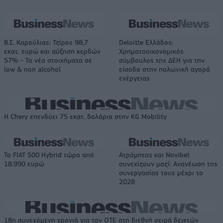
Β.Σ. Καρούλιας: Τζίρος 98,7
Deloitte Ελλάδος:
εκατ. ευρώ και αύξηση κερδών
Χρηματοοικονομικός
57% - Τα νέα στοιχήματα σε
σύμβουλος της ΔΕΗ για την
low & non alcohol
είσοδο στην πολωνική αγορά
ενέργειας
Η Chery επενδύει 75 εκατ. δολάρια στην KG Mobility
Το FIAT 500 Hybrid τώρα από
Ατρόμητος και Novibet
18.990 ευρώ
συνεχίζουν μαζί: Ανανέωση της
συνεργασίας τους μέχρι το
2028
18η συνεχόμενη χρονιά για τον ΟΤΕ στη διεθνή σειρά δεικτών