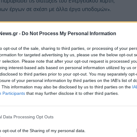
αραβιάσει τις διατάξεις του Ενεργειακού χάρτη,
οιων έργων σε σχέση με άλλα έργα υποδομών».
News.gr -
Do Not Process My Personal Information
to opt-out of the sale, sharing to third parties, or processing of your per
formation for targeted advertising by us, please use the below opt-out s
r selection. Please note that after your opt-out request is processed y
eing interest-based ads based on personal information utilized by us or
disclosed to third parties prior to your opt-out. You may separately opt-
losure of your personal information by third parties on the IAB’s list of
. This information may also be disclosed by us to third parties on the
IA
Participants
that may further disclose it to other third parties.
οδηγία για το φυσικό αέριο, αφορούν νέες
l Data Processing Opt Outs
σιων αγωγών που καταλήγουν στο έδαφος της ΕΕ οι
o opt-out of the Sharing of my personal data.