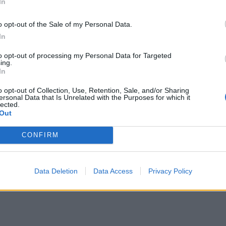
In
 πριν τεθούν σε ισχύ οι τροπολογίες αυτές
o opt-out of the Sale of my Personal Data.
ίας γίνονται εξαιρέσεις. Ο Ματίας Βάρινγκ θεωρεί
In
αι σ’ αυτά τα «παλαιά» έργα, επειδή η απόφαση για
to opt-out of processing my Personal Data for Targeted
ε ληφθεί με βάση την προγενέστερη νομοθεσία και
ing.
In
γίες στην ευρωπαϊκή οδηγία, είχαν ήδη επενδυθεί
ρια δολάρια.
o opt-out of Collection, Use, Retention, Sale, and/or Sharing
ersonal Data that Is Unrelated with the Purposes for which it
lected.
ου από τον Ζαν Κλοντ Γιούνκερ να απαντήσει
Out
 ζήτημα έως τις 13 Μαΐου.
CONFIRM
Data Deletion
Data Access
Privacy Policy