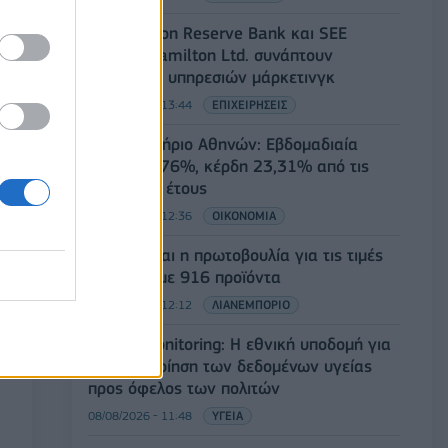
Οι Hamilton Reserve Bank και SEE
Capital Hamilton Ltd. συνάπτουν
συμφωνία υπηρεσιών μάρκετινγκ
08/08/2026 - 13:44
ΕΠΙΧΕΙΡΗΣΕΙΣ
Χρηματιστήριο Αθηνών: Εβδομαδιαία
άνοδος 1,76%, κέρδη 23,31% από τις
αρχές του έτους
08/08/2026 - 12:36
ΟΙΚΟΝΟΜΙΑ
Διευρύνεται η πρωτοβουλία για τις τιμές
στο ράφι με 916 προϊόντα
08/08/2026 - 12:12
ΛΙΑΝΕΜΠΟΡΙΟ
Health Monitoring: Η εθνική υποδομή για
την αξιοποίηση των δεδομένων υγείας
προς όφελος των πολιτών
08/08/2026 - 11:48
ΥΓΕΙΑ