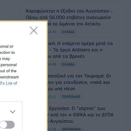
Κορυφώνεται η έξοδος του Αυγούστου –
Πάνω από 56.000 επιβάτες αναχωρούν
σήμερα από τα λιμάνια της Αττικής
08/08/2026 - 14:30
ΕΛΛΑΔΑ
Δυτική Αττική: Η επόμενη ημέρα μετά τις
sonal or
πυρκαγιές – Τα έργα Antinero και η
ection to
«μάχη» πριν από τις βροχές
ou may
08/08/2026 - 14:08
ΕΛΛΑΔΑ
 personal
out of the
Ειδικό Χωροταξικό για τον Τουρισμό: Οι
 downstream
νέοι κανόνες για επενδύσεις, νησιά και
B’s List of
προορισμούς υπό πίεση
08/08/2026 - 13:21
ΤΟΥΡΙΣΜΟΣ
Υπουργείο Εργασίας: Ο “χάρτης” των
πληρωμών από τον e-ΕΦΚΑ και τη ΔΥΠΑ
έως τις 14 Αυγούστου
08/08/2026 - 12:58
ΟΙΚΟΝΟΜΙΑ