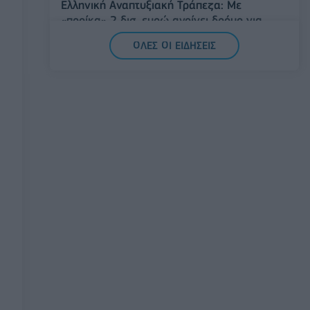
Ελληνική Αναπτυξιακή Τράπεζα: Με
«προίκα» 2 δισ. ευρώ ανοίγει δρόμο για
δάνεια έως 5 δισ. σε μικρομεσαίες
ΟΛΕΣ ΟΙ ΕΙΔΗΣΕΙΣ
08/08/2026 - 11:22
ΤΡΑΠΕΖΕΣ
5G παντού, 6G στον ορίζοντα: Πού
βρίσκεται η Ελλάδα στη μεγάλη
τεχνολογική μετάβαση
08/08/2026 - 10:54
ΤΕΧΝΟΛΟΓΙΑ