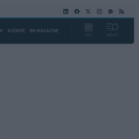
ΚΗ
ΚΟΣΜΟΣ
BN MAGAZINE
ΡΟΗ
ΜΕΝΟΥ