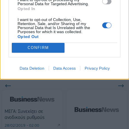
Personal Data for Targeted Advertising.
Opted In
18η συνεχόμενη χρονιά για τον ΟΤΕ στη διεθνή σειρά δεικτών
FTSE4Good
I want to opt-out of Collection, Use,
Retention, Sale, and/or Sharing of my
Personal Data that Is Unrelated with the
Purposes for which it was collected.
Opted Out
Alpha Bank: Για πρώτη φορά το Αρχαίο Θέατρο Επιδαύρου άνοιξε τις
πύλες του σε όλους
CONFIRM
Data Deletion
Data Access
Privacy Policy
ΠΕΡΙΣΣΌΤΕΡΑ ΣΕ ΑΥΤΉ ΤΗΝ ΚΑΤΗΓΟΡΊΑ
ΜΕΓΑ: Συνεχίζει σε
ανοδικούς ρυθμούς
28/02/2019 - 02:00