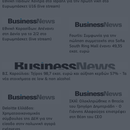
Εθνική Παίδων: Κόντρα στο Ισραήλ για την πρώτη νίκη στο
Ευρωμπάσκετ U16 (live stream)
Εθνική Κορασίδων: Απέναντι
στη Δανία για το 2/2 στο
Fourlis: Συμφωνία για την
Ευρωμπάσκετ (live stream)
πώληση συμμετοχής στο Sofia
South Ring Mall έναντι 49,35
εκατ. ευρώ
Β.Σ. Καρούλιας: Τζίρος 98,7 εκατ. ευρώ και αύξηση κερδών 57% - Τα
νέα στοιχήματα σε low & non alcohol
ΣΚΑΪ: Ολοκληρώθηκε η θητεία
του Γρηγόρη Δημητριάδη - Ο
Deloitte Ελλάδος:
Γιάννης Αλαφούζος επιστρέφει
Χρηματοοικονομικός
στη θέση του CEO
σύμβουλος της ΔΕΗ για την
είσοδο στην πολωνική αγορά
ενέργειας