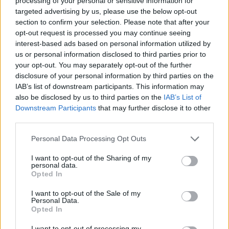
processing of your personal or sensitive information for
targeted advertising by us, please use the below opt-out
ΕΛΣΤΑΤ: Στο 3,4% υποχώρησε ο πληθωρισμός τον Ιούλιο
section to confirm your selection. Please note that after your
opt-out request is processed you may continue seeing
interest-based ads based on personal information utilized by
us or personal information disclosed to third parties prior to
Χρηματοδότηση 8 εκατ. ευρώ
Metlen: Ρεκόρ EBITDA στο α'
your opt-out. You may separately opt-out of the further
σε 843 μέσα ενημέρωσης-
εξάμηνο, στα 550 εκατ. ευρώ –
disclosure of your personal information by third parties on the
Ξεκίνησε το πενταετές
Καθαρά κέρδη 313 εκατ. ευρώ
IAB’s list of downstream participants. This information may
πρόγραμμα ενίσχυσης του
also be disclosed by us to third parties on the
IAB’s List of
Τύπου
Downstream Participants
that may further disclose it to other
third parties.
Personal Data Processing Opt Outs
Η Chery επενδύει 75 εκατ. δολάρια στην KG Mobility
I want to opt-out of the Sharing of my
personal data.
Opted In
Το FIAT 500 Hybrid τώρα από
Ατρόμητος και Novibet
18.990 ευρώ
συνεχίζουν μαζί: Ανανέωση της
I want to opt-out of the Sale of my
συνεργασίας τους μέχρι το
Personal Data.
2028
Opted In
I want to opt-out of processing my