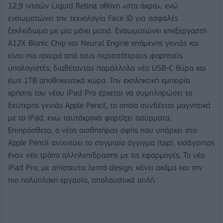
12,9 ιντσών Liquid Retina οθόνη «στα άκρα», ενώ
ενσωματώνει την τεχνολογία Face ID για ασφαλές
ξεκλείδωμα με μία μόνο ματιά. Ενσωματώνει επεξεργαστή
A12Χ Bionic Chip και Neural Engine επόμενης γενιάς και
είναι πιο ισχυρό από τους περισσότερους φορητούς
υπολογιστές, διαθέτοντας παράλληλα νέα USB-C θύρα και
έως 1TB αποθηκευτικό χώρο. Την εκπληκτική εμπειρία
χρήσης του νέου iPad Pro έρχεται να συμπληρώσει το
δεύτερης γενιάς Apple Pencil, το οποίο συνδέεται μαγνητικά
με το iPad, ενώ ταυτόχρονα φορτίζει ασύρματα.
Επιπρόσθετα, ο νέος αισθητήρας αφής που υπάρχει στο
Apple Pencil ανιχνεύει το στιγμιαίο άγγιγμα (tap), εισάγοντας
έναν νέο τρόπο αλληλεπίδρασης με τις εφαρμογές. To νέο
iPad Pro, με απίστευτα λεπτό design, κάνει ακόμα και την
πιο πολύπλοκη εργασία, απολαυστικά απλή.