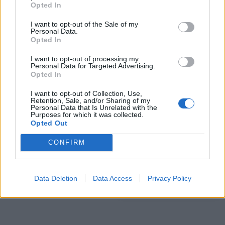
Opted In
I want to opt-out of the Sale of my
Personal Data.
Opted In
ΠΕΡΙΣΣΌΤΕΡΑ ΣΕ ΑΥΤΉ ΤΗΝ ΚΑΤΗΓΟΡΊΑ
I want to opt-out of processing my
Personal Data for Targeted Advertising.
Opted In
I want to opt-out of Collection, Use,
Retention, Sale, and/or Sharing of my
Personal Data that Is Unrelated with the
Purposes for which it was collected.
Opted Out
CONFIRM
Folli- Follie: Δεν υπάρχει
Στήριξη των εξαγωγών της
άλλη έκθεση από την
Κρι Κρι από τη συμμετοχή
Alvarez & Marsal
της στη Διεθνή Έκθεση
Sial 2018
Data Deletion
Data Access
Privacy Policy
31/10/2018 - 02:00
31/10/2018 - 02:00