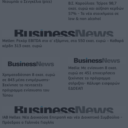
Ντουμπάι ο Σενγκέλια (pics)
Β.Σ. Καρούλιας: Τζίρος 98,7
εκατ. ευρώ και αύξηση κερδών
57% - Τα νέα στοιχήματα σε
low & non alcohol
Metlen: Ρεκόρ EBITDA στο α' εξάμηνο, στα 550 εκατ. ευρώ – Καθαρά
κέρδη 313 εκατ. ευρώ
Media: Με ενίσχυση 8 εκατ.
ευρώ σε 451 επιχειρήσεις
Χρηματοδότηση 8 εκατ. ευρώ
ξεκίνησε το πρόγραμμα
σε 843 μέσα ενημέρωσης-
στήριξης- Κάλυψη εισφορών
Ξεκίνησε το πενταετές
ΕΔΟΕΑΠ
πρόγραμμα ενίσχυσης του
Τύπου
IAB Hellas: Νέα Διοικούσα Επιτροπή και νέο Διοικητικό Συμβούλιο -
Πρόεδρος ο Γαληνός Γιαγλής