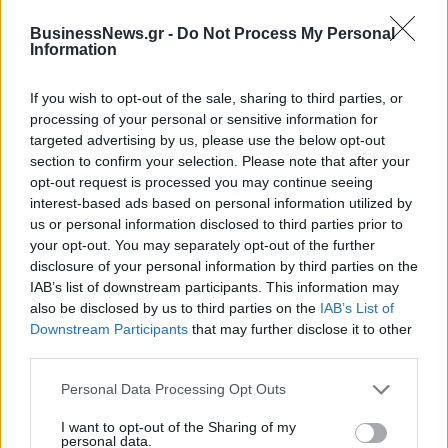
Viohalco: Αυξημένος κατά 14%
ΥΠΕΘΟΟ: Νέες επενδύσεις 1
ο τζίρος στο α' εξάμηνο, στα 4,3
δισ. ευρώ ως το 2028 για την
BusinessNews.gr -
Do Not Process My Personal
Information
δισ. ευρώ – Στα 446 εκατ. ευρώ
Ενέργεια
τα EBITDA
If you wish to opt-out of the sale, sharing to third parties, or
processing of your personal or sensitive information for
targeted advertising by us, please use the below opt-out
Η συμφωνία Arval-Athlon αναδιαμορφώνει την αγορά leasing
section to confirm your selection. Please note that after your
opt-out request is processed you may continue seeing
interest-based ads based on personal information utilized by
VW: Η δύσκολη εξίσωση της
18η συνεχόμενη χρονιά για τον
us or personal information disclosed to third parties prior to
αναδιάρθρωσης
ΟΤΕ στη διεθνή σειρά δεικτών
your opt-out. You may separately opt-out of the further
FTSE4Good
disclosure of your personal information by third parties on the
IAB’s list of downstream participants. This information may
also be disclosed by us to third parties on the
IAB’s List of
Downstream Participants
that may further disclose it to other
Alpha Bank: Για πρώτη φορά το Αρχαίο Θέατρο Επιδαύρου άνοιξε τις
third parties.
πύλες του σε όλους
Personal Data Processing Opt Outs
I want to opt-out of the Sharing of my
ESG Report 2025: Πώς η ΑΒ Βασιλόπουλος μετατρέπει τη
personal data.
βιωσιμότητα σε καθημερινή πράξη