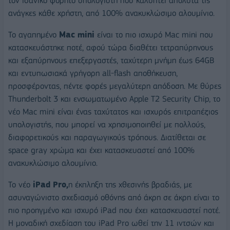
τον ιδανικό φορητό υπολογιστή που καλύπτει απόλυτα τις
ανάγκες κάθε χρήστη, από 100% ανακυκλώσιμο αλουμίνιο.
Το αγαπημένο
Mac mini
είναι το πιο ισχυρό Mac mini που
κατασκευάστηκε ποτέ, αφού τώρα διαθέτει τετραπύρηνους
και εξαπύρηνους επεξεργαστές, ταχύτερη μνήμη έως 64GB
και εντυπωσιακά γρήγορη all-flash αποθήκευση,
προσφέροντας, πέντε φορές μεγαλύτερη απόδοση. Με θύρες
Thunderbolt 3 και ενσωματωμένο Apple T2 Security Chip, το
νέο Mac mini είναι ένας ταχύτατος και ισχυρός επιτραπέζιος
υπολογιστής, που μπορεί να χρησιμοποιηθεί με πολλούς,
διαφορετικούς και παραγωγικούς τρόπους. Διατίθεται σε
space gray χρώμα και έχει κατασκευαστεί από 100%
ανακυκλώσιμο αλουμίνιο.
To νέο
iPad Pro,
η έκπληξη της χθεσινής βραδιάς, με
ασυναγώνιστο σχεδιασμό οθόνης από άκρη σε άκρη είναι το
πιο προηγμένο και ισχυρό iPad που έχει κατασκευαστεί ποτέ.
Η μοναδική σχεδίαση του iPad Pro ωθεί την 11 ιντσών και