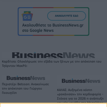
Καρδίτσα: Ολοκλήρωσε την εξάδα των ξένων με την απόκτηση του
Τζόρνταν ΜακΡέι
Περιστέρι Betsson: Ανακοίνωσε
την απόκτηση του Γιώργου
ΚΑΛΑΣ: Αυξημένα κόστη
Γκιουζέλη
«ροκάνισαν» την κερδοφορία -
Στόχος για το 2026 η ανάπτυξη
και νέα μονάδα στο Μεσολόγγι