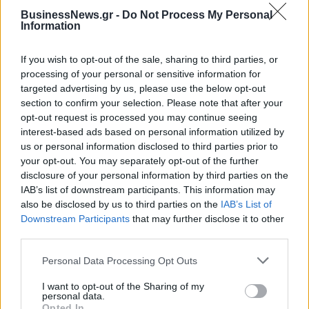
BusinessNews.gr -
Do Not Process My Personal
Information
ΑΑΔΕ: Φορολογικό «σαφάρι» στις τουριστικές περιοχές, με οδηγό τις
καταγγελίες πολιτών
If you wish to opt-out of the sale, sharing to third parties, or
processing of your personal or sensitive information for
targeted advertising by us, please use the below opt-out
section to confirm your selection. Please note that after your
ΣΚΑΪ: Ολοκληρώθηκε η θητεία
opt-out request is processed you may continue seeing
του Γρηγόρη Δημητριάδη - Ο
Εξοικονομώ – Επιχειρώ:
Γιάννης Αλαφούζος επιστρέφει
interest-based ads based on personal information utilized by
Παράταση έως τις 30
στη θέση του CEO
us or personal information disclosed to third parties prior to
Νοεμβρίου για περισσότερες
από 400 επιχειρήσεις
your opt-out. You may separately opt-out of the further
disclosure of your personal information by third parties on the
IAB’s list of downstream participants. This information may
also be disclosed by us to third parties on the
IAB’s List of
Media: Με ενίσχυση 8 εκατ. ευρώ σε 451 επιχειρήσεις ξεκίνησε το
Downstream Participants
that may further disclose it to other
πρόγραμμα στήριξης- Κάλυψη εισφορών ΕΔΟΕΑΠ
third parties.
Personal Data Processing Opt Outs
Νέα Mercedes-Benz GLB: Hybrid
Η Toyota φέρνει νέα γενιά
I want to opt-out of the Sharing of my
και Electric, με όφελος 2.000
μπαταριών για τα υβριδικά της
personal data.
ευρώ
Opted In