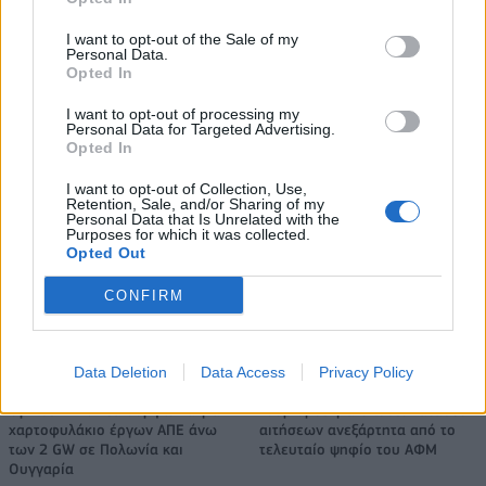
I want to opt-out of the Sale of my
Personal Data.
Opted In
Σε κινεζική… πολιορκία η ευρωπαϊκή αυτοκινητοβιομηχανία
I want to opt-out of processing my
Personal Data for Targeted Advertising.
Opted In
ΠΑΟΚ: Με τον Μάρκους Φόστερ
Εθνική Κορασίδων: Κόντρα στη
ολοκληρώθηκαν οι αφίξεις - Οι
Νορβηγία για την πρόκριση
I want to opt-out of Collection, Use,
δηλώσεις του (vid & pics)
στον τελικό (live stream)
Retention, Sale, and/or Sharing of my
Personal Data that Is Unrelated with the
Purposes for which it was collected.
Opted Out
Ταχύτερα και αυστηρότερα: Το νέο ψηφιακό καθεστώς της ΑΑΔΕ για
CONFIRM
τα ανασφάλιστα οχήματα
Data Deletion
Data Access
Privacy Policy
Όμιλος ΔΕΗ: Νέα συμφωνία για
Τουρισμός για Όλους: Kατάθεση
χαρτοφυλάκιο έργων ΑΠΕ άνω
αιτήσεων ανεξάρτητα από το
των 2 GW σε Πολωνία και
τελευταίο ψηφίο του ΑΦΜ
Ουγγαρία