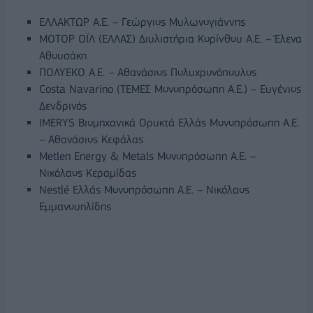
ΕΛΛΑΚΤΩΡ Α.Ε. – Γεώργιος Μυλωνογιάννης
ΜΟΤΟΡ ΟΪΛ (ΕΛΛΑΣ) Διυλιστήρια Κορίνθου Α.Ε. – Έλενα
Αθουσάκη
ΠΟΛΥΕΚΟ Α.Ε. – Αθανάσιος Πολυχρονόπουλος
Costa Navarino (ΤΕΜΕΣ Μονοπρόσωπη Α.Ε.) – Ευγένιος
Δενδρινός
IMERYS Βιομηχανικά Ορυκτά Ελλάς Μονοπρόσωπη Α.Ε.
– Αθανάσιος Κεφάλας
Metlen Energy & Metals Μονοπρόσωπη Α.Ε. –
Νικόλαος Κεραμίδας
Nestlé Ελλάς Μονοπρόσωπη Α.Ε. – Νικόλαος
Εμμανουηλίδης