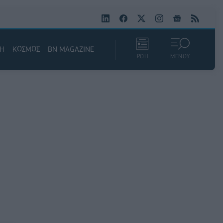
ΚΗ
ΚΟΣΜΟΣ
BN MAGAZINE
ΡΟΗ
ΜΕΝΟΥ