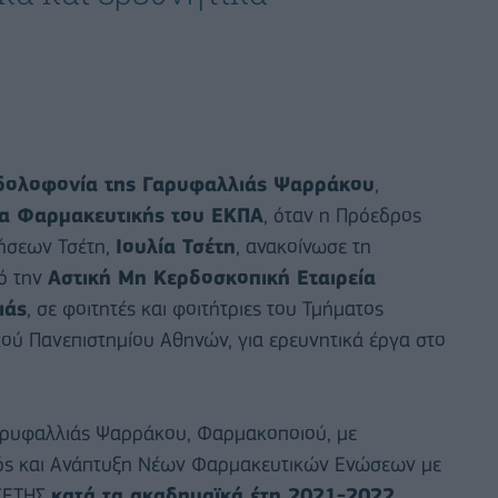
δολοφονία της Γαρυφαλλιάς Ψαρράκου
,
α Φαρμακευτικής του ΕΚΠΑ
, όταν η Πρόεδρος
ήσεων Τσέτη,
Ιουλία Τσέτη
, ανακοίνωσε τη
ό την
Αστική Μη Κερδοσκοπική Εταιρεία
ιάς
, σε φοιτητές και φοιτήτριες του Τμήματος
κού Πανεπιστημίου Αθηνών, για ερευνητικά έργα στο
Γαρυφαλλιάς Ψαρράκου, Φαρμακοποιού, με
μός και Ανάπτυξη Νέων Φαρμακευτικών Ενώσεων με
ΤΣΕΤΗΣ
κατά τα ακαδημαϊκά έτη 2021-2022,