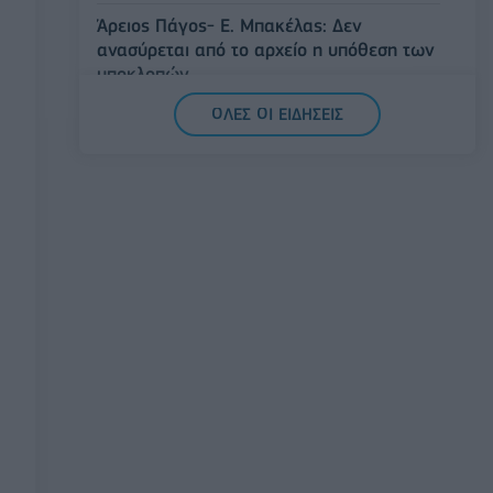
Άρειος Πάγος- Ε. Μπακέλας: Δεν
ανασύρεται από το αρχείο η υπόθεση των
υποκλοπών
07/08/2026 - 14:11
ΕΛΛΑΔΑ
ΟΛΕΣ ΟΙ ΕΙΔΗΣΕΙΣ
Σαουδική Αραβία, Τουρκία και Πακιστάν
υπογράφουν κοινή αμυντική συμφωνία
07/08/2026 - 13:47
ΚΟΣΜΟΣ