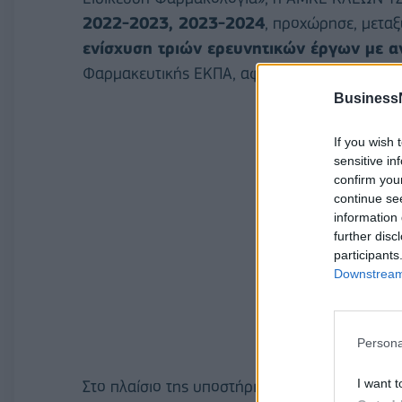
2022-2023, 2023-2024
, προχώρησε, μεταξ
ενίσχυση τριών ερευνητικών έργων με α
Φαρμακευτικής ΕΚΠΑ, αφού έλαβε και αξιολόγη
Business
If you wish 
sensitive in
confirm you
continue se
information 
further disc
participants
Downstream 
Persona
I want t
Στο πλαίσιο της υποστήριξης των τριών έργω