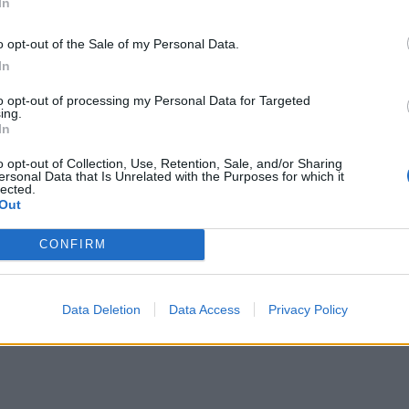
In
ού Διπλώματος Ειδίκευσης «Σχεδιασμός και
Ειδίκευση Φαρμακολογία» και Υποψήφιους
o opt-out of the Sale of my Personal Data.
ολογία, το οποίο ήταν και το αντικείμενο της
In
γα εκπονήθηκαν υπό την επίβλεψη
της αείμνηστης
to opt-out of processing my Personal Data for Targeted
νδρεάδου.
ing.
In
ενός επιπλέον έργου
με την αντίστοιχη απονομή
o opt-out of Collection, Use, Retention, Sale, and/or Sharing
ersonal Data that Is Unrelated with the Purposes for which it
ς, το οποίο αυτή την περίοδο είναι υπό εκπόνηση
lected.
Out
CONFIRM
Νοέμβριο του 2017, εις μνήμην του ιδρυτή του
φαρμακοποιού και ερευνητή Κλέωνα Τσέτη
,
στολή να στηρίξει και να ενισχύσει τη δημιουργική
Data Deletion
Data Access
Privacy Policy
ή πρόοδο.