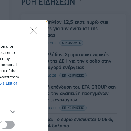
ΡΟΗ ΕΙΔΗΣΕΩΝ
ΥΠΑΑΤ: Επιπλέον 12,5 εκατ. ευρώ στις
Περιφέρειες για την ενίσχυση της
βιοασφάλειας
07/08/2026 - 17:02
ΟΙΚΟΝΟΜΙΑ
sonal or
ection to
Deloitte Ελλάδος: Χρηματοοικονομικός
ou may
σύμβουλος της ΔΕΗ για την είσοδο στην
 personal
πολωνική αγορά ενέργειας
out of the
07/08/2026 - 16:38
ΕΠΙΧΕΙΡΗΣΕΙΣ
 downstream
B’s List of
Στρατηγική επένδυση του EFA GROUP στη
Fractal για την ανάπτυξη προηγμένων
αμυντικών τεχνολογιών
07/08/2026 - 16:11
ΕΠΙΧΕΙΡΗΣΕΙΣ
Συνάλλαγμα: Το ευρώ ενισχύεται 0,08%,
στα 1,1534 δολάρια