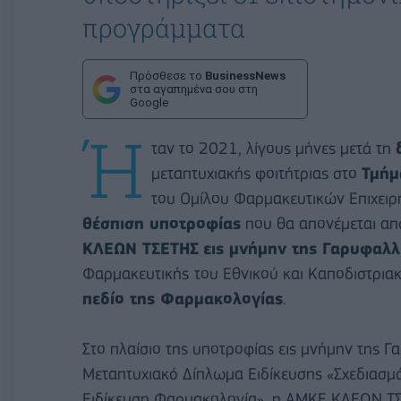
προγράμματα
Πρόσθεσε το
BusinessNews
στα αγαπημένα σου στη
Google
Ή
ταν το 2021, λίγους μήνες μετά τη
μεταπτυχιακής φοιτήτριας στο
Τμήμ
του Ομίλου Φαρμακευτικών Επιχειρ
θέσπιση υποτροφίας
που θα απονέμεται απ
ΚΛΕΩΝ ΤΣΕΤΗΣ
εις μνήμην της Γαρυφαλλ
Φαρμακευτικής
του Εθνικού και Καποδιστρια
πεδίο της Φαρμακολογίας
.
Στο πλαίσιο της υποτροφίας εις μνήμην της 
Μεταπτυχιακό Δίπλωμα Ειδίκευσης «Σχεδιασ
Ειδίκευση Φαρμακολογία», η ΑΜΚΕ ΚΛΕΩΝ 