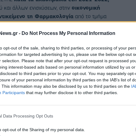
ύ και άλλων ενισχύσεων, στην
οικονομική
ντικείμενο τη Φαρμακολογία
από το τμήμα
σε τα αντίστοιχα αιτήματα ενίσχυσης.
News.gr -
Do Not Process My Personal Information
to opt-out of the sale, sharing to third parties, or processing of your per
formation for targeted advertising by us, please use the below opt-out s
r selection. Please note that after your opt-out request is processed y
eing interest-based ads based on personal information utilized by us or
disclosed to third parties prior to your opt-out. You may separately opt-
losure of your personal information by third parties on the IAB’s list of
. This information may also be disclosed by us to third parties on the
IA
Participants
that may further disclose it to other third parties.
l Data Processing Opt Outs
o opt-out of the Sharing of my personal data.
ν αυτών,
απονεμήθηκαν συνολικά 6 υποτροφίες