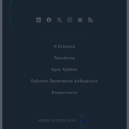
Η Εταιρεία
Ταυτότητα
Όροι Χρήσης
Πολιτική Προστασίας Δεδομένων
Επικοινωνία
ΜΕΛΟΣ #232470 Μ.Η.Τ.