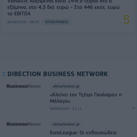
Viohalco: Αυξημένος κατά 14% ο τζίρος στο α'
εξάμηνο, στα 4,3 δισ. ευρώ – Στα 446 εκατ. ευρώ
τα EBITDA
06/08/2026 - 08:23
ΕΠΙΧΕΙΡΗΣΕΙΣ
DIRECTION BUSINESS NETWORK
allstarbasket.gr
«Κλείνει τον Τζέιμς Γουάισμαν η
Μάλαγα»
06/08/2026 - 21:11
allstarbasket.gr
EuroLeague: Οι ενθουσιώδεις