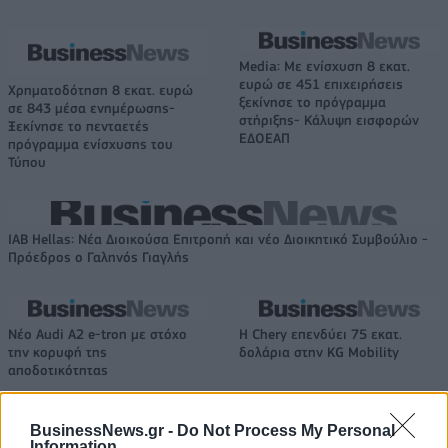
Media: Με ενίσχυση 8 εκατ.
ευρώ σε 451 επιχειρήσεις
Χρηματοδότηση 8 εκατ. ευρώ
ξεκίνησε το πρόγραμμα
σε 843 μέσα ενημέρωσης-
στήριξης- Κάλυψη εισφορών
Ξεκίνησε το πενταετές
ΕΔΟΕΑΠ
πρόγραμμα ενίσχυσης του
Τύπου
IAB Hellas: Νέα Διοικούσα Επιτροπή και νέο Διοικητικό Συμβούλιο -
Πρόεδρος ο Γαληνός Γιαγλής
Νέο Audi A2 e-tron με στόχο
Η Chery επενδύει 75 εκατ.
την κορυφή της
δολάρια στην KG Mobility
αποδοτικότητας
BusinessNews.gr -
Do Not Process My Personal
Information
Το FIAT 500 Hybrid τώρα από 18.990 ευρώ