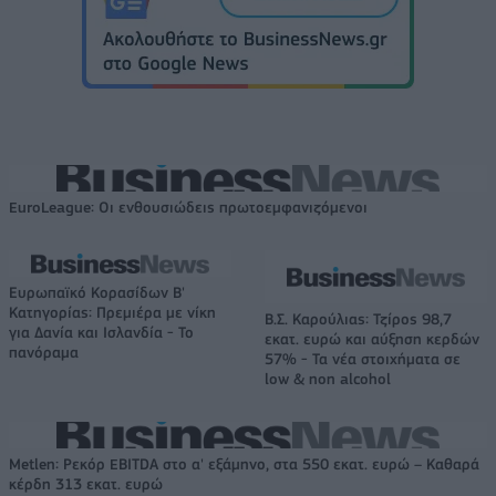
EuroLeague: Οι ενθουσιώδεις πρωτοεμφανιζόμενοι
Ευρωπαϊκό Κορασίδων Β'
Κατηγορίας: Πρεμιέρα με νίκη
Β.Σ. Καρούλιας: Τζίρος 98,7
για Δανία και Ισλανδία - Το
εκατ. ευρώ και αύξηση κερδών
πανόραμα
57% - Τα νέα στοιχήματα σε
low & non alcohol
Metlen: Ρεκόρ EBITDA στο α' εξάμηνο, στα 550 εκατ. ευρώ – Καθαρά
κέρδη 313 εκατ. ευρώ