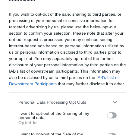
If you wish to opt-out of the sale, sharing to third parties, or
processing of your personal or sensitive information for
Ουκρανία: Με Μίχαϊλιουκ και
Πάρκερ: «Όνειρό μου να
targeted advertising by us, please use the below opt-out
Λεν κόντρα στην Ελλάδα
κατακτήσω το ΝΒΑ Europe με τη
section to confirm your selection. Please note that after your
Βιλερμπάν» - Η διευκρινιστική
ανάρτηση που έκανε
opt-out request is processed you may continue seeing
interest-based ads based on personal information utilized by
us or personal information disclosed to third parties prior to
your opt-out. You may separately opt-out of the further
HELLENiQ ENERGY: Κέρδη 393 εκατ. ευρώ στο α' εξάμηνο – Στα 734
disclosure of your personal information by third parties on the
εκατ. ευρώ τα EBITDA
IAB’s list of downstream participants. This information may
also be disclosed by us to third parties on the
IAB’s List of
Downstream Participants
that may further disclose it to other
third parties.
Viohalco: Αυξημένος κατά 14%
ΥΠΕΘΟΟ: Νέες επενδύσεις 1
Personal Data Processing Opt Outs
ο τζίρος στο α' εξάμηνο, στα 4,3
δισ. ευρώ ως το 2028 για την
δισ. ευρώ – Στα 446 εκατ. ευρώ
Ενέργεια
I want to opt-out of the Sharing of my
τα EBITDA
personal data.
Opted In
I want to opt-out of the Sale of my