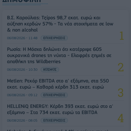
Β.Σ. Καρούλιας: Τζίρος 98,7 εκατ. ευρώ και
αύξηση κερδών 57% - Τα νέα στοιχήματα σε low
& non alcohol
06/08/2026 - 11:48
ΕΠΙΧΕΙΡΗΣΕΙΣ
Ρωσία: Η Μόσχα δηλώνει ότι κατέρριψε 605
ουκρανικά drones τη νύχτα - Ελαφρές ζημιές σε
αποθήκη της Wildberries
06/08/2026 - 10:30
ΚΟΣΜΟΣ
Metlen: Ρεκόρ EBITDA στο α' εξάμηνο, στα 550
εκατ. ευρώ – Καθαρά κέρδη 313 εκατ. ευρώ
06/08/2026 - 09:12
ΕΠΙΧΕΙΡΗΣΕΙΣ
HELLENiQ ENERGY: Κέρδη 393 εκατ. ευρώ στο α'
εξάμηνο – Στα 734 εκατ. ευρώ τα EBITDA
06/08/2026 - 08:05
ΕΠΙΧΕΙΡΗΣΕΙΣ