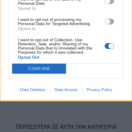
Η συμφωνία Arval-Athlon αναδιαμορφώνει την αγορά leasing
Personal Data.
Opted In
I want to opt-out of processing my
Personal Data for Targeted Advertising.
VW: Η δύσκολη εξίσωση της
18η συνεχόμενη χρονιά για τον
Opted In
αναδιάρθρωσης
ΟΤΕ στη διεθνή σειρά δεικτών
FTSE4Good
I want to opt-out of Collection, Use,
Retention, Sale, and/or Sharing of my
Personal Data that Is Unrelated with the
Purposes for which it was collected.
Opted Out
Alpha Bank: Για πρώτη φορά το Αρχαίο Θέατρο Επιδαύρου άνοιξε τις
πύλες του σε όλους
CONFIRM
ESG Report 2025: Πώς η ΑΒ Βασιλόπουλος μετατρέπει τη
Data Deletion
Data Access
Privacy Policy
βιωσιμότητα σε καθημερινή πράξη
ΠΕΡΙΣΣΌΤΕΡΑ ΣΕ ΑΥΤΉ ΤΗΝ ΚΑΤΗΓΟΡΊΑ