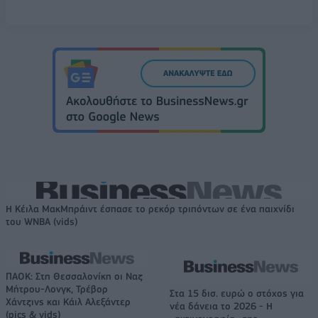
Η Κέιλα ΜακΜπράιντ έσπασε το ρεκόρ τριπόντων σε ένα παιχνίδι
του WNBA (vids)
ΠΑΟΚ: Στη Θεσσαλονίκη οι Ναζ
Μήτρου-Λονγκ, Τρέβορ
Στα 15 δισ. ευρώ ο στόχος για
Χάντζινς και Κάιλ Αλεξάντερ
νέα δάνεια το 2026 - Η
(pics & vids)