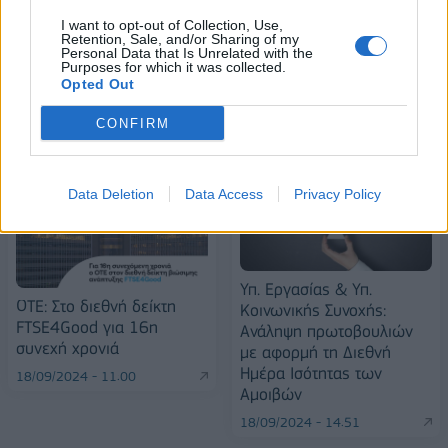
I want to opt-out of Collection, Use,
Retention, Sale, and/or Sharing of my
Personal Data that Is Unrelated with the
Purposes for which it was collected.
Opted Out
ΠΕΡΙΣΣΌΤΕΡΑ ΣΕ ΑΥΤΉ ΤΗΝ ΚΑΤΗΓΟΡΊΑ
CONFIRM
Data Deletion
Data Access
Privacy Policy
Υπ. Εργασίας & Υπ.
ΟΤΕ: Στο διεθνή δείκτη
Κοινωνικής Συνοχής:
FTSE4Good για 16η
Ανάληψη πρωτοβουλιών
συνεχή χρονιά
με αφορμή τη Διεθνή
Ημέρα Ισότητας των
18/09/2024 - 11:00
Αμοιβών
18/09/2024 - 14:51