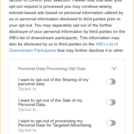
section to confirm your selection. Please note that after your
Με «προίκα» 2 δισ. ευρώ
στο ζήτημα των πινακίδων
opt-out request is processed you may continue seeing
ανοίγει δρόμο για δάνεια έως 5
κυκλοφορίας - Τέλος στις
δισ. σε μικρομεσαίες
χρονοβόρες διαδικασίες
interest-based ads based on personal information utilized by
us or personal information disclosed to third parties prior to
your opt-out. You may separately opt-out of the further
disclosure of your personal information by third parties on the
Η Chery επενδύει 75 εκατ. δολάρια στην KG Mobility
IAB’s list of downstream participants. This information may
also be disclosed by us to third parties on the
IAB’s List of
Downstream Participants
that may further disclose it to other
third parties.
Το FIAT 500 Hybrid τώρα από
Ατρόμητος και Novibet
18.990 ευρώ
συνεχίζουν μαζί: Ανανέωση της
Personal Data Processing Opt Outs
συνεργασίας τους μέχρι το
2028
I want to opt-out of the Sharing of my
personal data.
Opted In
18η συνεχόμενη χρονιά για τον ΟΤΕ στη διεθνή σειρά δεικτών
I want to opt-out of the Sale of my
FTSE4Good
Personal Data.
Opted In
I want to opt-out of processing my
Personal Data for Targeted Advertising.
Alpha Bank: Για πρώτη φορά το Αρχαίο Θέατρο Επιδαύρου άνοιξε τις
Opted In
πύλες του σε όλους