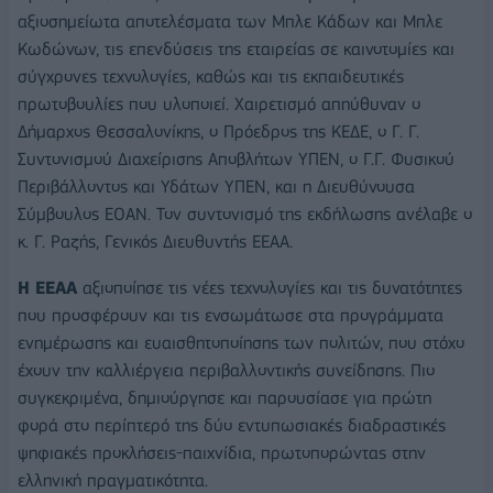
αξιοσημείωτα αποτελέσματα των Μπλε Κάδων και Μπλε
Κωδώνων, τις επενδύσεις της εταιρείας σε καινοτομίες και
σύγχρονες τεχνολογίες, καθώς και τις εκπαιδευτικές
πρωτοβουλίες που υλοποιεί. Χαιρετισμό απηύθυναν ο
Δήμαρχος Θεσσαλονίκης, ο Πρόεδρος της ΚΕΔΕ, ο Γ. Γ.
Συντονισμού Διαχείρισης Αποβλήτων ΥΠΕΝ, ο Γ.Γ. Φυσικού
Περιβάλλοντος και Υδάτων ΥΠΕΝ, και η Διευθύνουσα
Σύμβουλος ΕΟΑΝ. Τον συντονισμό της εκδήλωσης ανέλαβε ο
κ. Γ. Ραζής, Γενικός Διευθυντής ΕΕΑΑ.
Η ΕΕΑΑ
αξιοποίησε τις νέες τεχνολογίες και τις δυνατότητες
που προσφέρουν και τις ενσωμάτωσε στα προγράμματα
ενημέρωσης και ευαισθητοποίησης των πολιτών, που στόχο
έχουν την καλλιέργεια περιβαλλοντικής συνείδησης. Πιο
συγκεκριμένα, δημιούργησε και παρουσίασε για πρώτη
φορά στο περίπτερό της δύο εντυπωσιακές διαδραστικές
ψηφιακές προκλήσεις-παιχνίδια, πρωτοπορώντας στην
ελληνική πραγματικότητα.