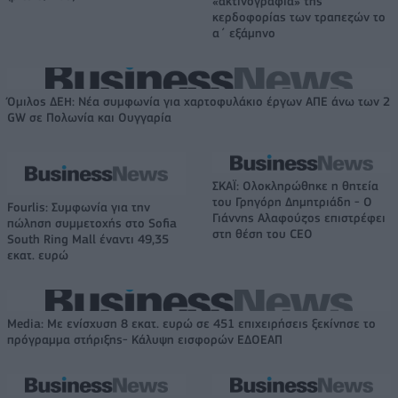
«ακτινογραφία» της
κερδοφορίας των τραπεζών το
α΄ εξάμηνο
Όμιλος ΔΕΗ: Νέα συμφωνία για χαρτοφυλάκιο έργων ΑΠΕ άνω των 2
GW σε Πολωνία και Ουγγαρία
ΣΚΑΪ: Ολοκληρώθηκε η θητεία
του Γρηγόρη Δημητριάδη - Ο
Fourlis: Συμφωνία για την
Γιάννης Αλαφούζος επιστρέφει
πώληση συμμετοχής στο Sofia
στη θέση του CEO
South Ring Mall έναντι 49,35
εκατ. ευρώ
Media: Με ενίσχυση 8 εκατ. ευρώ σε 451 επιχειρήσεις ξεκίνησε το
πρόγραμμα στήριξης- Κάλυψη εισφορών ΕΔΟΕΑΠ