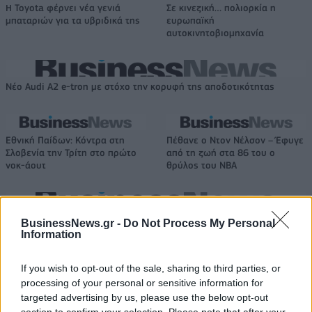
Η Toyota φέρνει νέα γενιά
Σε κινεζική… πολιορκία η
μπαταριών για τα υβριδικά της
ευρωπαϊκή
αυτοκινητοβιομηχανία
Νέο Audi A2 e-tron με στόχο την κορυφή της αποδοτικότητας
Εθνική Παίδων: Κόντρα στη
Πέθανε ο Ντον Νέλσον – Έφυγε
Σλοβενία την Τρίτη στο πρώτο
από τη ζωή στα 86 του ο
νοκ-άουτ
θρύλος του NBA
Χρηματιστήριο Αθηνών: Εβδομαδιαία άνοδος 1,76%, κέρδη 23,31%
BusinessNews.gr -
Do Not Process My Personal
από τις αρχές του έτους
Information
If you wish to opt-out of the sale, sharing to third parties, or
processing of your personal or sensitive information for
targeted advertising by us, please use the below opt-out
Ελληνική Αναπτυξιακή Τράπεζα:
Υπ. Μεταφορών: Οριστική λύση