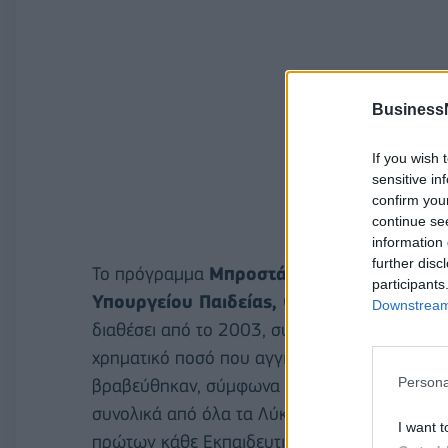
Business
If you wish 
sensitive in
confirm you
continue se
information 
further disc
Το πρόγραμμα
Μπροστά για την Παιδεία
, 
participants
Υπουργείου Παιδείας, Θρησκευμάτων & 
Downstream 
διαθέσει από το 2003, συνολικά για τις βραβ
χρηματικό ποσό που αγγίζει τα
€21 εκατομμ
Persona
βραβεύθηκαν, σύμφωνα με τους όρους του 
συνολικά από όλα τα Λύκεια της χώρας. Η β
I want t
πρώτων κάθε Εκπαιδευτικής Περιφέρειας που