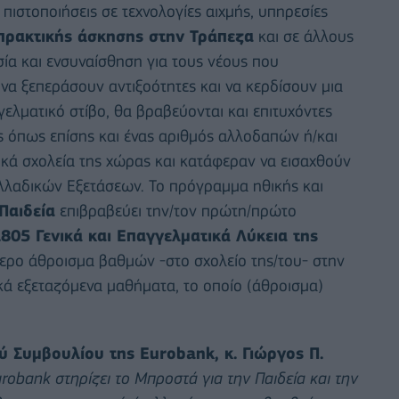
πιστοποιήσεις σε τεχνολογίες αιχμής, υπηρεσίες
 πρακτικής άσκησης στην Τράπεζα
και σε άλλους
ία και ενσυναίσθηση για τους νέους που
να ξεπεράσουν αντιξοότητες και να κερδίσουν μια
γελματικό στίβο, θα βραβεύονται και επιτυχόντες
ς όπως επίσης και ένας αριθμός αλλοδαπών ή/και
κά σχολεία της χώρας και κατάφεραν να εισαχθούν
λλαδικών Εξετάσεων. Το πρόγραμμα ηθικής και
Παιδεία
επιβραβεύει την/τον πρώτη/πρώτο
.805 Γενικά και Επαγγελματικά Λύκεια της
τερο άθροισμα βαθμών -στο σχολείο της/του- στην
ά εξεταζόμενα μαθήματα, το οποίο (άθροισμα)
ού Συμβουλίου της
Eurobank
, κ. Γιώργος Π.
urobank
στηρίζει το Μπροστά για την Παιδεία και την