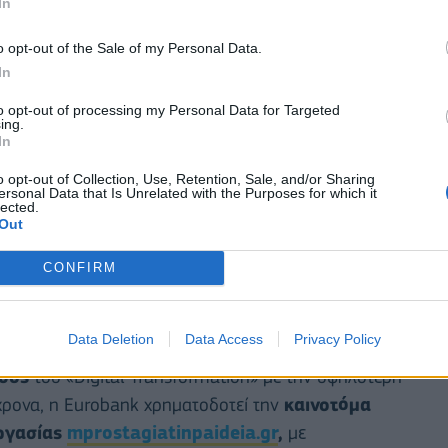
In
ερίνα Σακελλαροπούλου, παρουσία του
Προέδρου
ς
, κ. Γιώργου Π. Ζανιά και του
Διευθύνοντος
o opt-out of the Sale of my Personal Data.
In
αβία και σύσσωμης της Διοίκησης της Τράπεζας.
to opt-out of processing my Personal Data for Targeted
και διευρύνει
το
Μπροστά για την Παιδεία
,
ing.
In
 ενισχύουν την επιστημονική εξειδίκευση και τη
ική εμπειρία και την αγορά εργασίας, με κοινό
o opt-out of Collection, Use, Retention, Sale, and/or Sharing
ersonal Data that Is Unrelated with the Purposes for which it
ς συμπερίληψης. Στο πλαίσιο της ευρύτερης πλέον
lected.
Out
η Eurobank χρηματοδοτεί την οργάνωση και
γράμματος Μεταπτυχιακών Σπουδών (
MSc
)
CONFIRM
κού Πανεπιστημίου Αθηνών
(ΟΠΑ), το οποίο
ους σχεδίασης, υλοποίησης και διαχείρισης έργων
Data Deletion
Data Access
Privacy Policy
ργανισμών. Στο ίδιο πλαίσιο, προσφέρεται,
ους
του «Digital Transformation» με την υψηλότερη
χρονα, η Eurobank χρηματοδοτεί την
καινοτόμα
ργασίας
mprostagiatinpaideia.gr
,
με