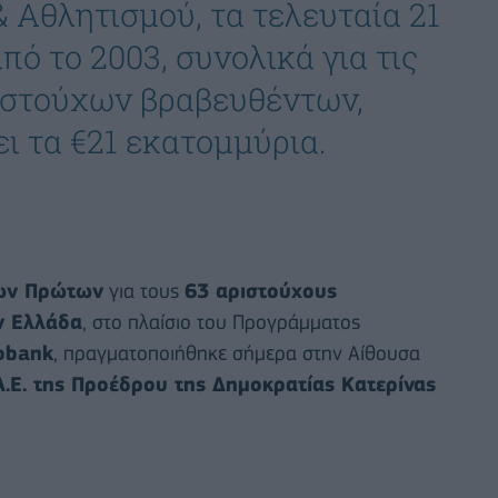
 Αθλητισμού, τα τελευταία 21
πό το 2003, συνολικά για τις
ριστούχων βραβευθέντων,
ι τα €21 εκατομμύρια.
των Πρώτων
για τους
63 αριστούχους
ν Ελλάδα
, στο πλαίσιο του Προγράμματος
obank
, πραγματοποιήθηκε σήμερα στην Αίθουσα
Α.Ε. της Προέδρου της Δημοκρατίας Κατερίνας