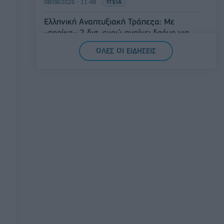
08/08/2026 - 11:48
ΥΓΕΙΑ
Ελληνική Αναπτυξιακή Τράπεζα: Με
«προίκα» 2 δισ. ευρώ ανοίγει δρόμο για
δάνεια έως 5 δισ. σε μικρομεσαίες
ΟΛΕΣ ΟΙ ΕΙΔΗΣΕΙΣ
08/08/2026 - 11:22
ΤΡΑΠΕΖΕΣ
5G παντού, 6G στον ορίζοντα: Πού
βρίσκεται η Ελλάδα στη μεγάλη
τεχνολογική μετάβαση
08/08/2026 - 10:54
ΤΕΧΝΟΛΟΓΙΑ