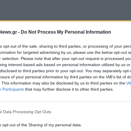
News.gr -
Do Not Process My Personal Information
to opt-out of the sale, sharing to third parties, or processing of your per
formation for targeted advertising by us, please use the below opt-out s
r selection. Please note that after your opt-out request is processed y
eing interest-based ads based on personal information utilized by us or
disclosed to third parties prior to your opt-out. You may separately opt-
losure of your personal information by third parties on the IAB’s list of
υλοποιείται από την Eurobank, με την υποστήριξη του
. This information may also be disclosed by us to third parties on the
IA
Αθλητισμού,
τα τελευταία
21 χρόνια
, έχοντας
Participants
that may further disclose it to other third parties.
εύσεις των
22.572 αριστούχων βραβευθέντων
,
ύρια.
Για το
σχολικό έτος 2022 – 2023
l Data Processing Opt Outs
Προγράμματος,
1.035 αριστούχοι απόφοιτοι
ράβευση των
63 αριστούχων
, των πρώτων εκ των
o opt-out of the Sharing of my personal data.
 ανήκει το Λύκειό τους, πραγματοποιήθηκε σήμερα