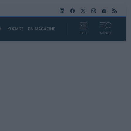
ΚΗ
ΚΟΣΜΟΣ
BN MAGAZINE
ΡΟΗ
ΜΕΝΟΥ