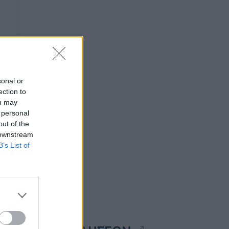
sonal or
ection to
ou may
 personal
out of the
 downstream
B’s List of