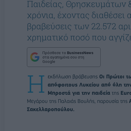
Παιδείας, Θρησκευμάτων &
χρόνια, έχοντας διαθέσει α
βραβεύσεις των 22.572 α
χρηματικό ποσό που αγγίζε
Πρόσθεσε το
BusinessNews
στα αγαπημένα σου στη
Google
Η
εκδήλωση βράβευσης
Οι Πρώτοι 
απόφοιτους Λυκείου από όλη τη
Μπροστά για την παιδεία
της
Eur
Μεγάρου της Παλαιάς Βουλής, παρουσία της
Σακελλαροπούλου.