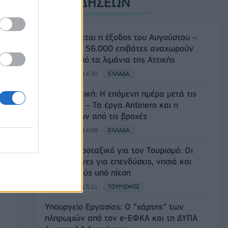
ΡΟΗ ΕΙΔΗΣΕΩΝ
Κορυφώνεται η έξοδος του Αυγούστου –
Πάνω από 56.000 επιβάτες αναχωρούν
σήμερα από τα λιμάνια της Αττικής
08/08/2026 - 14:30
ΕΛΛΑΔΑ
Δυτική Αττική: Η επόμενη ημέρα μετά τις
πυρκαγιές – Τα έργα Antinero και η
«μάχη» πριν από τις βροχές
08/08/2026 - 14:08
ΕΛΛΑΔΑ
Ειδικό Χωροταξικό για τον Τουρισμό: Οι
νέοι κανόνες για επενδύσεις, νησιά και
προορισμούς υπό πίεση
08/08/2026 - 13:21
ΤΟΥΡΙΣΜΟΣ
Υπουργείο Εργασίας: Ο “χάρτης” των
πληρωμών από τον e-ΕΦΚΑ και τη ΔΥΠΑ