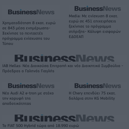
Media: Με ενίσχυση 8 εκατ.
ευρώ σε 451 επιχειρήσεις
Χρηματοδότηση 8 εκατ. ευρώ
ξεκίνησε το πρόγραμμα
σε 843 μέσα ενημέρωσης-
στήριξης- Κάλυψη εισφορών
Ξεκίνησε το πενταετές
ΕΔΟΕΑΠ
πρόγραμμα ενίσχυσης του
Τύπου
IAB Hellas: Νέα Διοικούσα Επιτροπή και νέο Διοικητικό Συμβούλιο -
Πρόεδρος ο Γαληνός Γιαγλής
Νέο Audi A2 e-tron με στόχο
Η Chery επενδύει 75 εκατ.
την κορυφή της
δολάρια στην KG Mobility
αποδοτικότητας
Το FIAT 500 Hybrid τώρα από 18.990 ευρώ