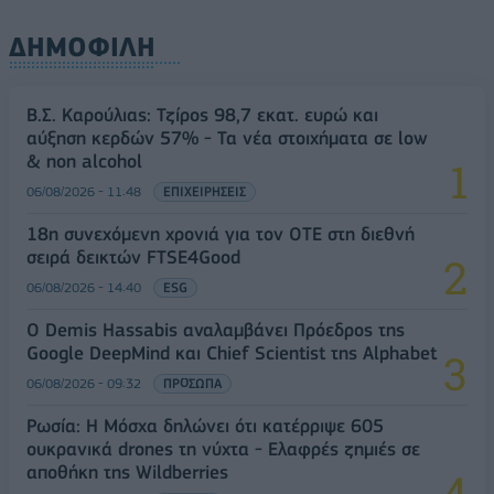
ΔΗΜΟΦΙΛΗ
Β.Σ. Καρούλιας: Τζίρος 98,7 εκατ. ευρώ και
αύξηση κερδών 57% - Τα νέα στοιχήματα σε low
& non alcohol
06/08/2026 - 11:48
ΕΠΙΧΕΙΡΗΣΕΙΣ
18η συνεχόμενη χρονιά για τον ΟΤΕ στη διεθνή
σειρά δεικτών FTSE4Good
06/08/2026 - 14:40
ESG
Ο Demis Hassabis αναλαμβάνει Πρόεδρος της
Google DeepMind και Chief Scientist της Alphabet
06/08/2026 - 09:32
ΠΡΟΣΩΠΑ
Ρωσία: Η Μόσχα δηλώνει ότι κατέρριψε 605
ουκρανικά drones τη νύχτα - Ελαφρές ζημιές σε
αποθήκη της Wildberries