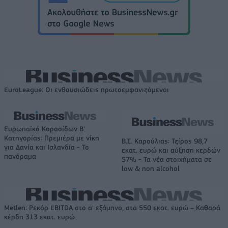
EuroLeague: Οι ενθουσιώδεις πρωτοεμφανιζόμενοι
Ευρωπαϊκό Κορασίδων Β'
Κατηγορίας: Πρεμιέρα με νίκη
Β.Σ. Καρούλιας: Τζίρος 98,7
για Δανία και Ισλανδία - Το
εκατ. ευρώ και αύξηση κερδών
πανόραμα
57% - Τα νέα στοιχήματα σε
low & non alcohol
Metlen: Ρεκόρ EBITDA στο α' εξάμηνο, στα 550 εκατ. ευρώ – Καθαρά
κέρδη 313 εκατ. ευρώ