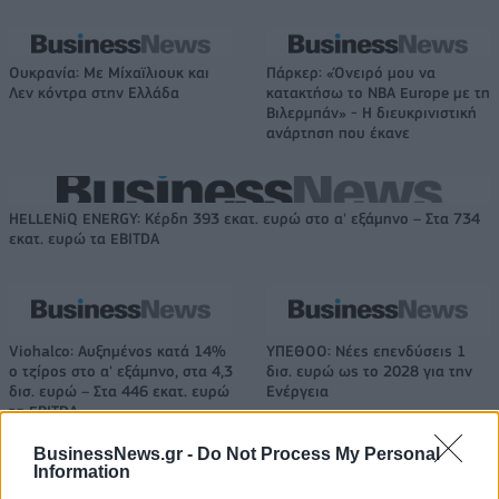
Ουκρανία: Με Μίχαϊλιουκ και
Πάρκερ: «Όνειρό μου να
Λεν κόντρα στην Ελλάδα
κατακτήσω το ΝΒΑ Europe με τη
Βιλερμπάν» - Η διευκρινιστική
ανάρτηση που έκανε
HELLENiQ ENERGY: Κέρδη 393 εκατ. ευρώ στο α' εξάμηνο – Στα 734
εκατ. ευρώ τα EBITDA
Viohalco: Αυξημένος κατά 14%
ΥΠΕΘΟΟ: Νέες επενδύσεις 1
ο τζίρος στο α' εξάμηνο, στα 4,3
δισ. ευρώ ως το 2028 για την
δισ. ευρώ – Στα 446 εκατ. ευρώ
Ενέργεια
τα EBITDA
BusinessNews.gr -
Do Not Process My Personal
Information
Η συμφωνία Arval-Athlon αναδιαμορφώνει την αγορά leasing