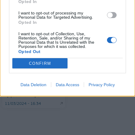
Opted In
I want to opt-out of processing my
Personal Data for Targeted Advertising.
Opted In
I want to opt-out of Collection, Use,
Retention, Sale, and/or Sharing of my
Personal Data that Is Unrelated with the
Purposes for which it was collected.
Η Stoiximan Wheels of
Opted Out
Change συμμετείχε με
ΟΚΑΝΑ: Ο πρώτος
επιτυχία στον 12ο
Δημόσιος Φορέας με
CONFIRM
Ημιμαραθώνιο της Αθήνας
Κανονισμό για την
πρόληψη και
11/03/2024 - 16:44
καταπολέμηση της βίας και
Data Deletion
Data Access
Privacy Policy
παρενόχλησης στον
εργασιακό χώρο
11/03/2024 - 16:34