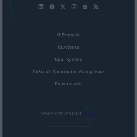
Η Εταιρεία
Ταυτότητα
Όροι Χρήσης
Πολιτική Προστασίας Δεδομένων
Επικοινωνία
ΜΕΛΟΣ #232470 Μ.Η.Τ.