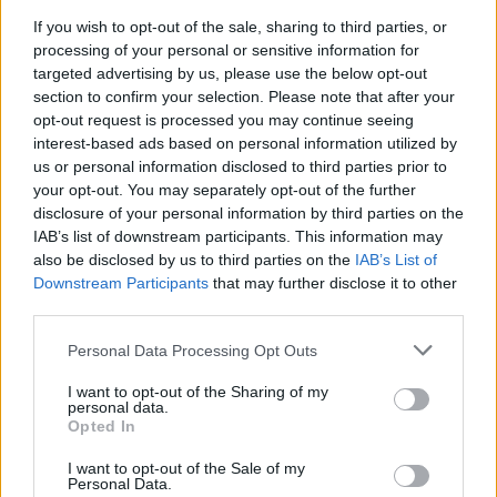
If you wish to opt-out of the sale, sharing to third parties, or
processing of your personal or sensitive information for
targeted advertising by us, please use the below opt-out
VW: Η δύσκολη εξίσωση της
18η συνεχόμενη χρονιά για τον
section to confirm your selection. Please note that after your
αναδιάρθρωσης
ΟΤΕ στη διεθνή σειρά δεικτών
opt-out request is processed you may continue seeing
FTSE4Good
interest-based ads based on personal information utilized by
us or personal information disclosed to third parties prior to
your opt-out. You may separately opt-out of the further
Alpha Bank: Για πρώτη φορά το Αρχαίο Θέατρο Επιδαύρου άνοιξε τις
disclosure of your personal information by third parties on the
πύλες του σε όλους
IAB’s list of downstream participants. This information may
also be disclosed by us to third parties on the
IAB’s List of
Downstream Participants
that may further disclose it to other
third parties.
ESG Report 2025: Πώς η ΑΒ Βασιλόπουλος μετατρέπει τη
βιωσιμότητα σε καθημερινή πράξη
Personal Data Processing Opt Outs
I want to opt-out of the Sharing of my
personal data.
Opted In
ΠΕΡΙΣΣΌΤΕΡΑ ΣΕ ΑΥΤΉ ΤΗΝ ΚΑΤΗΓΟΡΊΑ
I want to opt-out of the Sale of my
Personal Data.