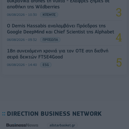
ουκρανικά drones τη νύχτα - Ελαφρές ζημιές σε
αποθήκη της Wildberries
06/08/2026 - 10:30
ΚΟΣΜΟΣ
Ο Demis Hassabis αναλαμβάνει Πρόεδρος της
Google DeepMind και Chief Scientist της Alphabet
06/08/2026 - 09:32
ΠΡΟΣΩΠΑ
18η συνεχόμενη χρονιά για τον ΟΤΕ στη διεθνή
σειρά δεικτών FTSE4Good
06/08/2026 - 14:40
ESG
DIRECTION BUSINESS NETWORK
allstarbasket.gr