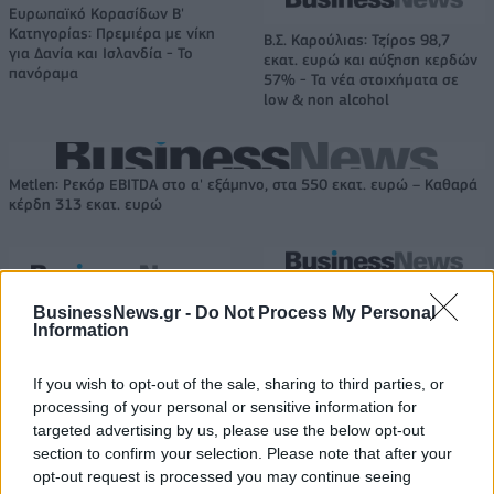
Ευρωπαϊκό Κορασίδων Β'
Κατηγορίας: Πρεμιέρα με νίκη
Β.Σ. Καρούλιας: Τζίρος 98,7
για Δανία και Ισλανδία - Το
εκατ. ευρώ και αύξηση κερδών
πανόραμα
57% - Τα νέα στοιχήματα σε
low & non alcohol
Metlen: Ρεκόρ EBITDA στο α' εξάμηνο, στα 550 εκατ. ευρώ – Καθαρά
κέρδη 313 εκατ. ευρώ
Media: Με ενίσχυση 8 εκατ.
ευρώ σε 451 επιχειρήσεις
BusinessNews.gr -
Do Not Process My Personal
Χρηματοδότηση 8 εκατ. ευρώ
ξεκίνησε το πρόγραμμα
Information
σε 843 μέσα ενημέρωσης-
στήριξης- Κάλυψη εισφορών
Ξεκίνησε το πενταετές
ΕΔΟΕΑΠ
πρόγραμμα ενίσχυσης του
If you wish to opt-out of the sale, sharing to third parties, or
Τύπου
processing of your personal or sensitive information for
targeted advertising by us, please use the below opt-out
section to confirm your selection. Please note that after your
opt-out request is processed you may continue seeing
IAB Hellas: Νέα Διοικούσα Επιτροπή και νέο Διοικητικό Συμβούλιο -