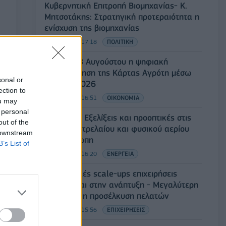
Κυβερνητική Επιτροπή Βιομηχανίας- Κ.
Μητσοτάκης: Στρατηγική προτεραιότητα η
ενίσχυση της βιομηχανίας
06/08/2026 - 17:18
ΠΟΛΙΤΙΚΗ
Από τις 28 Αυγούστου η ψηφιακή
ενεργοποίηση της Κάρτας Αγρότη μέσω
sonal or
της ΕΑΕ 2026
ection to
06/08/2026 - 16:51
ΟΙΚΟΝΟΜΙΑ
ou may
 personal
Eurobank: Εξελίξεις και προοπτικές στις
out of the
αγορές πετρελαίου και φυσικού αερίου
 downstream
στην Ευρώπη
B’s List of
06/08/2026 - 16:20
ΕΝΕΡΓΕΙΑ
Οι ελληνικές scale-ups επιχειρήσεις
στρέφονται στην ανάπτυξη - Μεγαλύτερη
πρόκληση η προσέλκυση πελατών
06/08/2026 - 15:56
ΕΠΙΧΕΙΡΗΣΕΙΣ