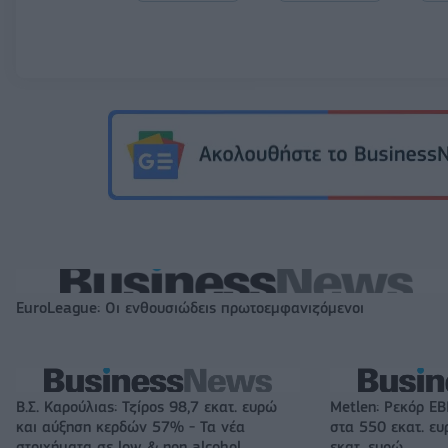
EuroLeague: Οι ενθουσιώδεις πρωτοεμφανιζόμενοι
Β.Σ. Καρούλιας: Τζίρος 98,7 εκατ. ευρώ
Metlen: Ρεκόρ EB
και αύξηση κερδών 57% - Τα νέα
στα 550 εκατ. ε
στοιχήματα σε low & non alcohol
εκατ. ευρώ