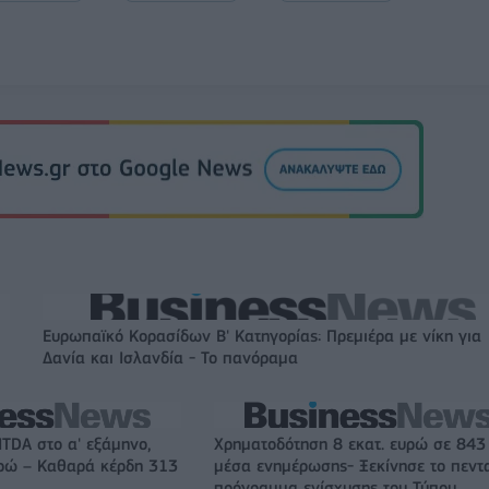
Ευρωπαϊκό Κορασίδων Β' Κατηγορίας: Πρεμιέρα με νίκη για
Δανία και Ισλανδία - Το πανόραμα
ITDA στο α' εξάμηνο,
Χρηματοδότηση 8 εκατ. ευρώ σε 843
υρώ – Καθαρά κέρδη 313
μέσα ενημέρωσης- Ξεκίνησε το πεντ
πρόγραμμα ενίσχυσης του Τύπου