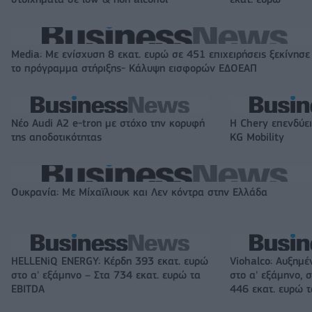
Media: Με ενίσχυση 8 εκατ. ευρώ σε 451 επιχειρήσεις ξεκίνησε
το πρόγραμμα στήριξης- Κάλυψη εισφορών ΕΔΟΕΑΠ
Νέο Audi A2 e-tron με στόχο την κορυφή
Η Chery επενδύει
της αποδοτικότητας
KG Mobility
Ουκρανία: Με Μίχαϊλιουκ και Λεν κόντρα στην Ελλάδα
HELLENiQ ENERGY: Κέρδη 393 εκατ. ευρώ
Viohalco: Αυξημέ
στο α' εξάμηνο – Στα 734 εκατ. ευρώ τα
στο α' εξάμηνο, σ
EBITDA
446 εκατ. ευρώ 