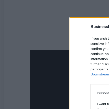
Business
If you wish 
sensitive in
confirm you
continue se
information 
further disc
participants
Downstream 
Persona
I want t