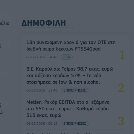
ΔΗΜΟΦΙΛΗ
ούλιο
18η συνεχόμενη χρονιά για τον ΟΤΕ στη
διεθνή σειρά δεικτών FTSE4Good
0
06/08/2026 - 14:40
ESG
Β.Σ. Καρούλιας: Τζίρος 98,7 εκατ. ευρώ
και αύξηση κερδών 57% - Τα νέα
στοιχήματα σε low & non alcohol
06/08/2026 - 11:48
ΕΠΙΧΕΙΡΗΣΕΙΣ
Metlen: Ρεκόρ EBITDA στο α' εξάμηνο,
στα 550 εκατ. ευρώ – Καθαρά κέρδη
ρώ
313 εκατ. ευρώ
06/08/2026 - 09:12
ΕΠΙΧΕΙΡΗΣΕΙΣ