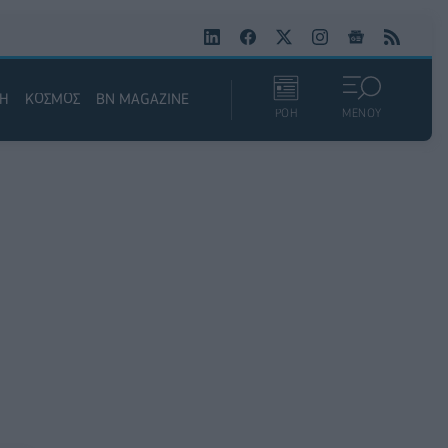
ΚΗ
ΚΟΣΜΟΣ
BN MAGAZINE
ΡΟΗ
ΜΕΝΟΥ