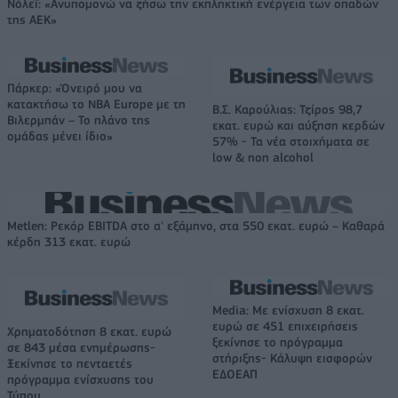
Νόλεϊ: «Ανυπομονώ να ζήσω την εκπληκτική ενέργεια των οπαδών
της ΑΕΚ»
Πάρκερ: «Όνειρό μου να
κατακτήσω το ΝΒΑ Europe με τη
Β.Σ. Καρούλιας: Τζίρος 98,7
Βιλερμπάν – Το πλάνο της
εκατ. ευρώ και αύξηση κερδών
ομάδας μένει ίδιο»
57% - Τα νέα στοιχήματα σε
low & non alcohol
Metlen: Ρεκόρ EBITDA στο α' εξάμηνο, στα 550 εκατ. ευρώ – Καθαρά
κέρδη 313 εκατ. ευρώ
Media: Με ενίσχυση 8 εκατ.
ευρώ σε 451 επιχειρήσεις
Χρηματοδότηση 8 εκατ. ευρώ
ξεκίνησε το πρόγραμμα
σε 843 μέσα ενημέρωσης-
στήριξης- Κάλυψη εισφορών
Ξεκίνησε το πενταετές
ΕΔΟΕΑΠ
πρόγραμμα ενίσχυσης του
Τύπου