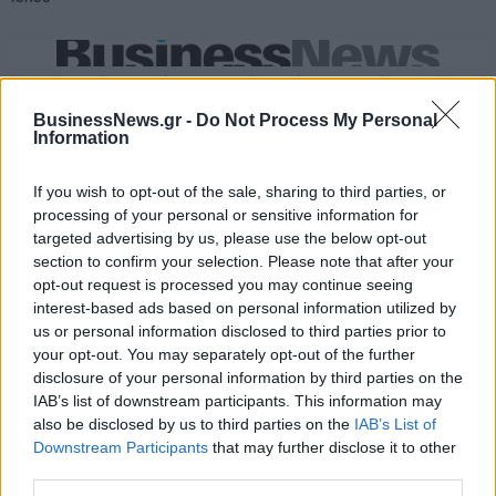
IAB Hellas: Νέα Διοικούσα Επιτροπή και νέο Διοικητικό Συμβούλιο -
Πρόεδρος ο Γαληνός Γιαγλής
BusinessNews.gr -
Do Not Process My Personal
Information
Νέο Audi A2 e-tron με στόχο
Η Chery επενδύει 75 εκατ.
If you wish to opt-out of the sale, sharing to third parties, or
την κορυφή της
δολάρια στην KG Mobility
processing of your personal or sensitive information for
αποδοτικότητας
targeted advertising by us, please use the below opt-out
section to confirm your selection. Please note that after your
opt-out request is processed you may continue seeing
interest-based ads based on personal information utilized by
Το FIAT 500 Hybrid τώρα από 18.990 ευρώ
us or personal information disclosed to third parties prior to
your opt-out. You may separately opt-out of the further
disclosure of your personal information by third parties on the
Παγκόσμιο Κύπελλο Γυναικών:
Μακάμπι Τελ Αβίβ: Ανακοίνωσε
IAB’s list of downstream participants. This information may
Με Κέιτλιν Κλαρκ η δωδεκάδα
φιλικές αναμετρήσεις με
also be disclosed by us to third parties on the
IAB’s List of
των ΗΠΑ
Ολυμπιακό και Άρη
Downstream Participants
that may further disclose it to other
third parties.