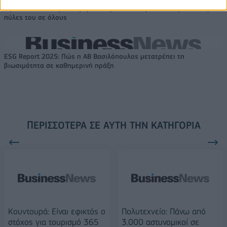
Alpha Bank: Για πρώτη φορά το Αρχαίο Θέατρο Επιδαύρου άνοιξε τις
πύλες του σε όλους
ESG Report 2025: Πώς η ΑΒ Βασιλόπουλος μετατρέπει τη
βιωσιμότητα σε καθημερινή πράξη
ΠΕΡΙΣΣΌΤΕΡΑ ΣΕ ΑΥΤΉ ΤΗΝ ΚΑΤΗΓΟΡΊΑ
Κουντουρά: Είναι εφικτός ο
Πολυτεχνείο: Πάνω από
στόχος για τουρισμό 365
3.000 αστυνομικοί σε