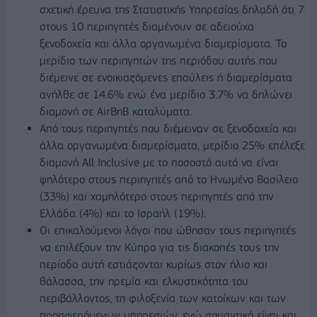
σχετική έρευνα της Στατιστικής Υπηρεσίας δηλαδή ότι 7
στους 10 περιηγητές διαμένουν σε αδειούχα
ξενοδοχεία και άλλα οργανωμένα διαμερίσματα. Το
μερίδιο των περιηγητών της περιόδου αυτής που
διέμεινε σε ενοικιαζόμενες επαύλεις ή διαμερίσματα
ανήλθε σε 14.6% ενώ ένα μερίδιο 3.7% να δηλώνει
διαμονή σε AirBnB καταλύματα.
Από τους περιηγητές που διέμειναν σε ξενοδοχεία και
άλλα οργανωμένα διαμερίσματα, μερίδιο 25% επέλεξε
διαμονή All Inclusive με το ποσοστό αυτό να είναι
ψηλότερο στους περιηγητές από το Ηνωμένο Βασίλειο
(33%) και χαμηλότερο στους περιηγητές από την
Ελλάδα (4%) και το Ισραήλ (19%).
Οι επικαλούμενοι λόγοι που ώθησαν τους περιηγητές
να επιλέξουν την Κύπρο για τις διακοπές τους την
περίοδο αυτή εστιάζονται κυρίως στον ήλιο και
θάλασσα, την ηρεμία και ελκυστικότητα του
περιβάλλοντος, τη φιλοξενία των κατοίκων και των
προσφερόμενων υπηρεσιών, ενώ σημαντικό είναι και