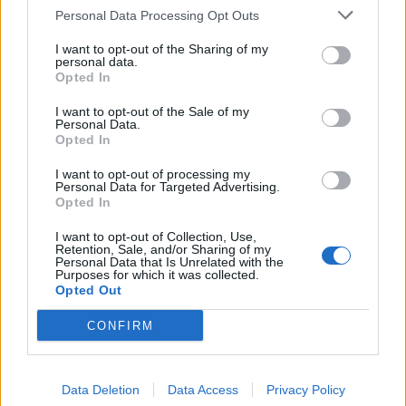
Personal Data Processing Opt Outs
HELLENiQ ENERGY: Κέρδη 393 εκατ. ευρώ στο α' εξάμηνο – Στα 734
εκατ. ευρώ τα EBITDA
I want to opt-out of the Sharing of my
personal data.
Opted In
I want to opt-out of the Sale of my
Personal Data.
Viohalco: Αυξημένος κατά 14%
ΥΠΕΘΟΟ: Νέες επενδύσεις 1
Opted In
ο τζίρος στο α' εξάμηνο, στα 4,3
δισ. ευρώ ως το 2028 για την
δισ. ευρώ – Στα 446 εκατ. ευρώ
Ενέργεια
I want to opt-out of processing my
τα EBITDA
Personal Data for Targeted Advertising.
Opted In
I want to opt-out of Collection, Use,
Η συμφωνία Arval-Athlon αναδιαμορφώνει την αγορά leasing
Retention, Sale, and/or Sharing of my
Personal Data that Is Unrelated with the
Purposes for which it was collected.
Opted Out
VW: Η δύσκολη εξίσωση της
18η συνεχόμενη χρονιά για τον
CONFIRM
αναδιάρθρωσης
ΟΤΕ στη διεθνή σειρά δεικτών
FTSE4Good
Data Deletion
Data Access
Privacy Policy