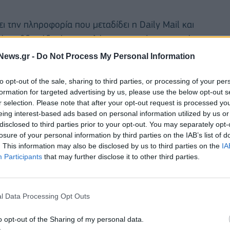
ι την πληροφορία που μεταδίδει η Daily Mail και
ένη εβδομάδα ότι «ο πελάτης μας παίρνει το χρόνο
News.gr -
Do Not Process My Personal Information
to opt-out of the sale, sharing to third parties, or processing of your per
formation for targeted advertising by us, please use the below opt-out s
r selection. Please note that after your opt-out request is processed y
eing interest-based ads based on personal information utilized by us or
disclosed to third parties prior to your opt-out. You may separately opt-
ΤΗΣΗ
losure of your personal information by third parties on the IAB’s list of
. This information may also be disclosed by us to third parties on the
IA
Participants
that may further disclose it to other third parties.
l Data Processing Opt Outs
o opt-out of the Sharing of my personal data.