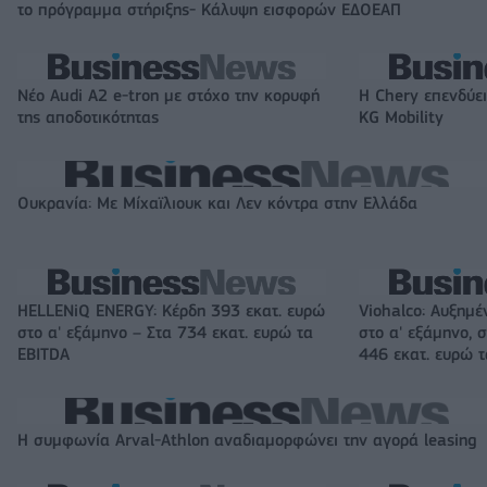
το πρόγραμμα στήριξης- Κάλυψη εισφορών ΕΔΟΕΑΠ
Νέο Audi A2 e-tron με στόχο την κορυφή
Η Chery επενδύει
της αποδοτικότητας
KG Mobility
Ουκρανία: Με Μίχαϊλιουκ και Λεν κόντρα στην Ελλάδα
HELLENiQ ENERGY: Κέρδη 393 εκατ. ευρώ
Viohalco: Αυξημέ
στο α' εξάμηνο – Στα 734 εκατ. ευρώ τα
στο α' εξάμηνο, σ
EBITDA
446 εκατ. ευρώ 
Η συμφωνία Arval-Athlon αναδιαμορφώνει την αγορά leasing