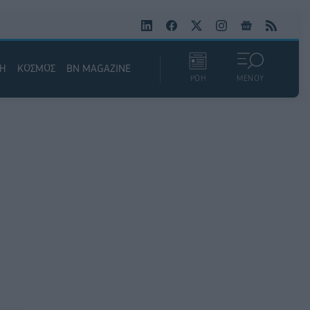
ΚΗ
ΚΟΣΜΟΣ
BN MAGAZINE
ΡΟΗ
ΜΕΝΟΥ