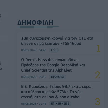
ΔΗΜΟΦΙΛΗ
0
18η συνεχόμενη χρονιά για τον ΟΤΕ στη
διεθνή σειρά δεικτών FTSE4Good
06/08/2026 - 14:40
ESG
Ο Demis Hassabis αναλαμβάνει
Πρόεδρος της Google DeepMind και
ρώ
Chief Scientist της Alphabet
06/08/2026 - 09:32
ΠΡΟΣΩΠΑ
Β.Σ. Καρούλιας: Τζίρος 98,7 εκατ. ευρώ
και αύξηση κερδών 57% - Τα νέα
στοιχήματα σε low & non alcohol
06/08/2026 - 11:48
ΕΠΙΧΕΙΡΗΣΕΙΣ