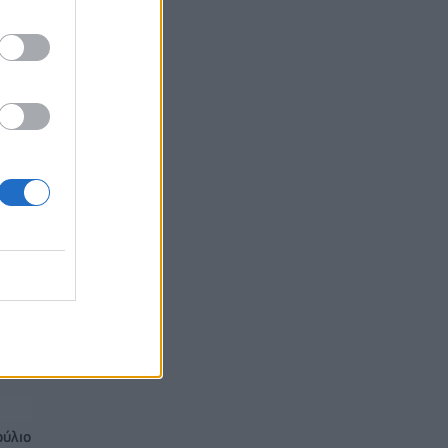
αετές
ούλιο