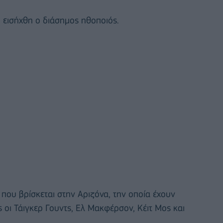
ξ
εισήχθη ο διάσημος ηθοποιός.
που βρίσκεται στην Αριζόνα, την οποία έχουν
ς οι Τάιγκερ Γουντς, Ελ Μακφέρσον, Κέιτ Μος και