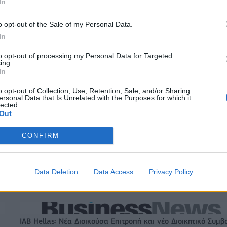
In
o opt-out of the Sale of my Personal Data.
In
to opt-out of processing my Personal Data for Targeted
ing.
In
o opt-out of Collection, Use, Retention, Sale, and/or Sharing
ersonal Data that Is Unrelated with the Purposes for which it
lected.
Ευρωπαϊκό Κορασίδων Β' Κατηγορίας: Πρεμιέρα με νίκη για
Out
Δανία και Ισλανδία - Το πανόραμα
CONFIRM
ITDA στο α' εξάμηνο,
Χρηματοδότηση 8 εκατ. ευρώ σε 843
υρώ – Καθαρά κέρδη 313
μέσα ενημέρωσης- Ξεκίνησε το πεντ
Data Deletion
Data Access
Privacy Policy
πρόγραμμα ενίσχυσης του Τύπου
IAB Hellas: Νέα Διοικούσα Επιτροπή και νέο Διοικητικό Συμβ