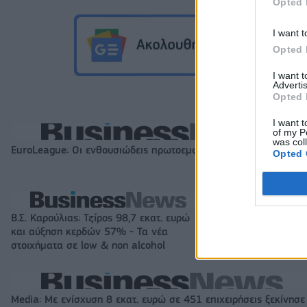
Opted 
I want t
Opted 
I want 
Advertis
Opted 
I want t
of my P
was col
EuroLeague: Οι ενθουσιώδεις πρωτοεμφανιζόμενοι
Opted 
Β.Σ. Καρούλιας: Τζίρος 98,7 εκατ. ευρώ
Metlen: Ρεκόρ EB
και αύξηση κερδών 57% - Τα νέα
στα 550 εκατ. ε
στοιχήματα σε low & non alcohol
εκατ. ευρώ
Media: Με ενίσχυση 8 εκατ. ευρώ σε 451 επιχειρήσεις ξεκίνησε