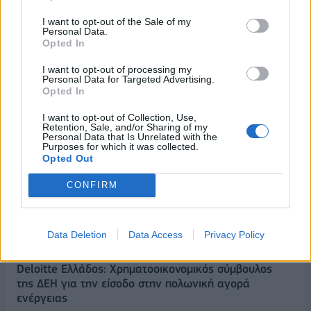
I want to opt-out of the Sale of my
Personal Data.
Opted In
I want to opt-out of processing my
Personal Data for Targeted Advertising.
Opted In
I want to opt-out of Collection, Use,
Retention, Sale, and/or Sharing of my
Personal Data that Is Unrelated with the
Purposes for which it was collected.
Opted Out
ΡΟΗ ΕΙΔΗΣΕΩΝ
CONFIRM
ΥΠΑΑΤ: Επιπλέον 12,5 εκατ. ευρώ στις Περιφέρειες
για την ενίσχυση της βιοασφάλειας
Data Deletion
Data Access
Privacy Policy
07/08/2026 - 17:02
ΟΙΚΟΝΟΜΙΑ
Deloitte Ελλάδος: Χρηματοοικονομικός σύμβουλος
της ΔΕΗ για την είσοδο στην πολωνική αγορά
ενέργειας