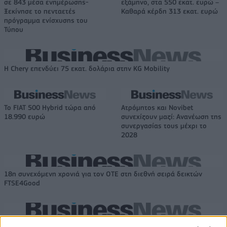
σε 843 μέσα ενημέρωσης-
εξάμηνο, στα 550 εκατ. ευρώ –
Ξεκίνησε το πενταετές
Καθαρά κέρδη 313 εκατ. ευρώ
πρόγραμμα ενίσχυσης του
Τύπου
Η Chery επενδύει 75 εκατ. δολάρια στην KG Mobility
Το FIAT 500 Hybrid τώρα από
Ατρόμητος και Novibet
18.990 ευρώ
συνεχίζουν μαζί: Ανανέωση της
συνεργασίας τους μέχρι το
2028
18η συνεχόμενη χρονιά για τον ΟΤΕ στη διεθνή σειρά δεικτών
FTSE4Good
Alpha Bank: Για πρώτη φορά το Αρχαίο Θέατρο Επιδαύρου άνοιξε τις