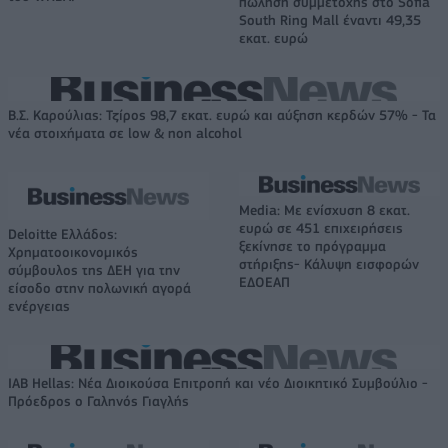
πώληση συμμετοχής στο Sofia
South Ring Mall έναντι 49,35
εκατ. ευρώ
Β.Σ. Καρούλιας: Τζίρος 98,7 εκατ. ευρώ και αύξηση κερδών 57% - Τα
νέα στοιχήματα σε low & non alcohol
Media: Με ενίσχυση 8 εκατ.
ευρώ σε 451 επιχειρήσεις
Deloitte Ελλάδος:
ξεκίνησε το πρόγραμμα
Χρηματοοικονομικός
στήριξης- Κάλυψη εισφορών
σύμβουλος της ΔΕΗ για την
ΕΔΟΕΑΠ
είσοδο στην πολωνική αγορά
ενέργειας
IAB Hellas: Νέα Διοικούσα Επιτροπή και νέο Διοικητικό Συμβούλιο -
Πρόεδρος ο Γαληνός Γιαγλής