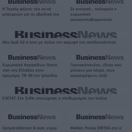
Η Toyota φέρνει νέα γενιά
Σε κινεζική… πολιορκία η
μπαταριών για τα υβριδικά της
ευρωπαϊκή
αυτοκινητοβιομηχανία
Νέο Audi A2 e-tron με στόχο την κορυφή της αποδοτικότητας
Ευρωπαϊκό Κορασίδων: Άνετη
Γιαννακόπουλος: «Όταν σου
νίκη της Ελλάδας στην
ρίχνουν μια πέτρα, τους
πρεμιέρα, 78-36 την Ιρλανδία
καταστρέφεις» (vid)
ΕΛΣΤΑΤ: Στο 3,4% υποχώρησε ο πληθωρισμός τον Ιούλιο
Χρηματοδότηση 8 εκατ. ευρώ
Metlen: Ρεκόρ EBITDA στο α'