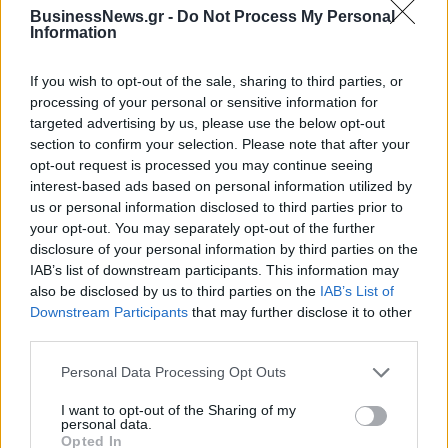
πύλες του σε όλους
BusinessNews.gr -
Do Not Process My Personal
Information
If you wish to opt-out of the sale, sharing to third parties, or
processing of your personal or sensitive information for
ΠΕΡΙΣΣΌΤΕΡΑ ΣΕ ΑΥΤΉ ΤΗΝ ΚΑΤΗΓΟΡΊΑ
targeted advertising by us, please use the below opt-out
section to confirm your selection. Please note that after your
opt-out request is processed you may continue seeing
interest-based ads based on personal information utilized by
us or personal information disclosed to third parties prior to
your opt-out. You may separately opt-out of the further
disclosure of your personal information by third parties on the
IAB’s list of downstream participants. This information may
also be disclosed by us to third parties on the
IAB’s List of
Νέος γ.γ. του Παγκόσμιου
Ντόρα Μπακογιάννη: Το
Downstream Participants
that may further disclose it to other
Οργανισμού Τουρισμού ο
tweet για τα 28 χρόνια
third parties.
Zurab Pololikashvili
από τη δολοφονία του
Παύλου Μπακογιάννη
26/09/2017 - 03:00
Personal Data Processing Opt Outs
26/09/2017 - 03:00
I want to opt-out of the Sharing of my
personal data.
Opted In