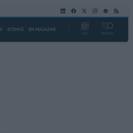
ΚΗ
ΚΟΣΜΟΣ
BN MAGAZINE
ΡΟΗ
ΜΕΝΟΥ