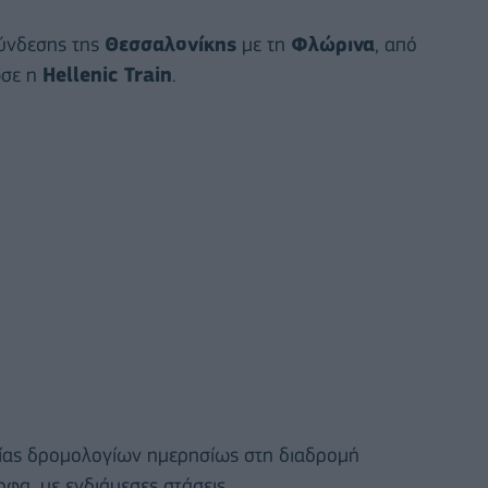
σύνδεσης της
Θεσσαλονίκης
με τη
Φλώρινα
, από
ωσε η
Hellenic Train
.
είας δρομολογίων ημερησίως στη διαδρομή
φα, με ενδιάμεσες στάσεις.