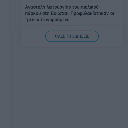
Αναστολή λειτουργίας του αιολικού
πάρκου στη Βοιωτία- Προφυλακίστηκαν οι
τρεις κατηγορούμενοι
07/08/2026 - 13:23
ΕΛΛΑΔΑ
ΟΛΕΣ ΟΙ ΕΙΔΗΣΕΙΣ
Χρηματιστήριο: Στις 2.618,95 μονάδες ο
Γενικός Δείκτης Τιμών, με άνοδο 0,40%
07/08/2026 - 13:07
ΟΙΚΟΝΟΜΙΑ