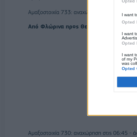
Opted 
Αμαξοστοιχία 733: αναχώρηση στις 13:55 - ά
I want t
Opted 
Από Φλώρινα προς Θεσσαλονίκη:
I want 
Advertis
Opted 
I want t
of my P
was col
Opted 
Αμαξοστοιχία 730: αναχώρηση στις 06:45 - ά