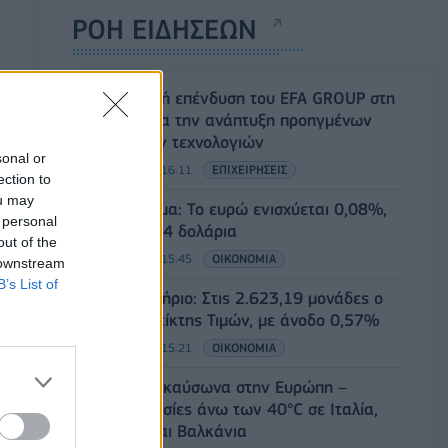
ΡΟΗ ΕΙΔΗΣΕΩΝ
Στρατηγική επένδυση του EFA GROUP στη
Fractal για την ανάπτυξη προηγμένων
αμυντικών τεχνολογιών
sonal or
07/08/2026 - 16:11
ΕΠΙΧΕΙΡΗΣΕΙΣ
ection to
ou may
Συνάλλαγμα: Το ευρώ ενισχύεται 0,08%,
 personal
στα 1,1534 δολάρια
out of the
07/08/2026 - 15:45
ΟΙΚΟΝΟΜΙΑ
 downstream
B’s List of
Χρηματιστήριο: Στις 2.623,19 μονάδες ο
Γενικός Δείκτης Τιμών, με άνοδο 0,57%
07/08/2026 - 15:21
ΟΙΚΟΝΟΜΙΑ
Νέο κύμα καύσωνα στην Ευρώπη –
Θερμοκρασίες άνω των 40°C σε Ιταλία,
Ισπανία και Βαλκάνια