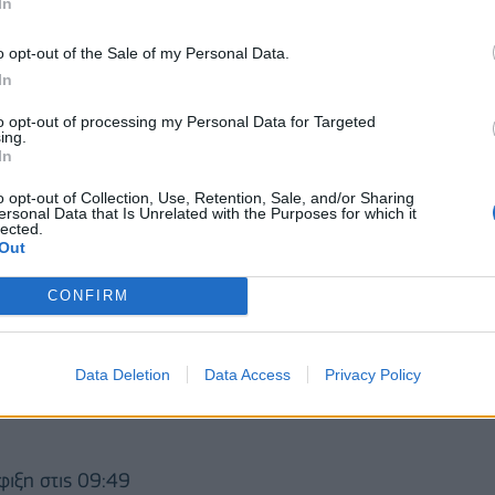
In
φιξη στις 17:01
o opt-out of the Sale of my Personal Data.
In
to opt-out of processing my Personal Data for Targeted
ing.
In
o opt-out of Collection, Use, Retention, Sale, and/or Sharing
ersonal Data that Is Unrelated with the Purposes for which it
lected.
Out
CONFIRM
Data Deletion
Data Access
Privacy Policy
φιξη στις 09:49