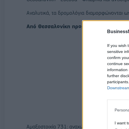
Αναλυτικά, τα δρομολόγια διαμορφώνονται ως
Από Θεσσαλονίκη προς Φλώρινα:
Business
If you wish 
sensitive in
confirm you
continue se
information 
further disc
participants
Downstream 
Persona
I want t
Αμαξοστοιχία 731: αναχώρηση στις 10:40 - ά