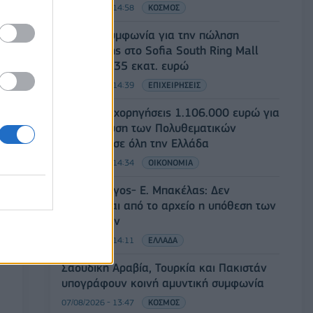
07/08/2026 - 14:58
ΚΟΣΜΟΣ
Fourlis: Συμφωνία για την πώληση
συμμετοχής στο Sofia South Ring Mall
έναντι 49,35 εκατ. ευρώ
07/08/2026 - 14:39
ΕΠΙΧΕΙΡΗΣΕΙΣ
ΥΠΠΟ: Επιχορηγήσεις 1.106.000 ευρώ για
την ενίσχυση των Πολυθεματικών
Φεστιβάλ σε όλη την Ελλάδα
07/08/2026 - 14:34
ΟΙΚΟΝΟΜΙΑ
Άρειος Πάγος- Ε. Μπακέλας: Δεν
ανασύρεται από το αρχείο η υπόθεση των
υποκλοπών
07/08/2026 - 14:11
ΕΛΛΑΔΑ
Σαουδική Αραβία, Τουρκία και Πακιστάν
υπογράφουν κοινή αμυντική συμφωνία
07/08/2026 - 13:47
ΚΟΣΜΟΣ