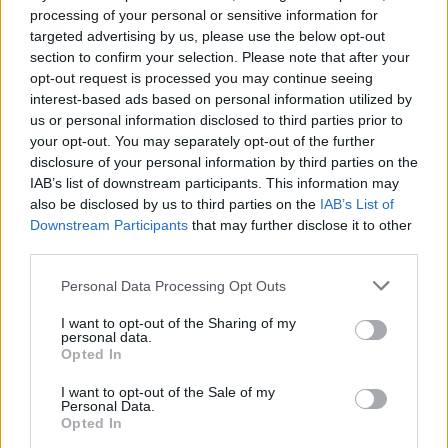
processing of your personal or sensitive information for
Media: Με ενίσχυση 8 εκατ.
targeted advertising by us, please use the below opt-out
ευρώ σε 451 επιχειρήσεις
Χρηματοδότηση 8 εκατ. ευρώ
ξεκίνησε το πρόγραμμα
section to confirm your selection. Please note that after your
σε 843 μέσα ενημέρωσης-
στήριξης- Κάλυψη εισφορών
opt-out request is processed you may continue seeing
Ξεκίνησε το πενταετές
ΕΔΟΕΑΠ
πρόγραμμα ενίσχυσης του
interest-based ads based on personal information utilized by
Τύπου
us or personal information disclosed to third parties prior to
your opt-out. You may separately opt-out of the further
disclosure of your personal information by third parties on the
IAB’s list of downstream participants. This information may
IAB Hellas: Νέα Διοικούσα Επιτροπή και νέο Διοικητικό Συμβούλιο -
also be disclosed by us to third parties on the
IAB’s List of
Πρόεδρος ο Γαληνός Γιαγλής
Downstream Participants
that may further disclose it to other
third parties.
Personal Data Processing Opt Outs
Νέο Audi A2 e-tron με στόχο
Η Chery επενδύει 75 εκατ.
την κορυφή της
δολάρια στην KG Mobility
I want to opt-out of the Sharing of my
αποδοτικότητας
personal data.
Opted In
I want to opt-out of the Sale of my
Το FIAT 500 Hybrid τώρα από 18.990 ευρώ
Personal Data.
Opted In