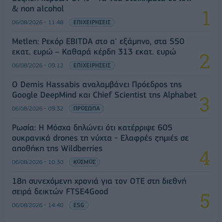
& non alcohol
06/08/2026 - 11:48
ΕΠΙΧΕΙΡΗΣΕΙΣ
Metlen: Ρεκόρ EBITDA στο α' εξάμηνο, στα 550
εκατ. ευρώ – Καθαρά κέρδη 313 εκατ. ευρώ
06/08/2026 - 09:12
ΕΠΙΧΕΙΡΗΣΕΙΣ
Ο Demis Hassabis αναλαμβάνει Πρόεδρος της
Google DeepMind και Chief Scientist της Alphabet
06/08/2026 - 09:32
ΠΡΟΣΩΠΑ
Ρωσία: Η Μόσχα δηλώνει ότι κατέρριψε 605
ουκρανικά drones τη νύχτα - Ελαφρές ζημιές σε
αποθήκη της Wildberries
06/08/2026 - 10:30
ΚΟΣΜΟΣ
18η συνεχόμενη χρονιά για τον ΟΤΕ στη διεθνή
σειρά δεικτών FTSE4Good
06/08/2026 - 14:40
ESG