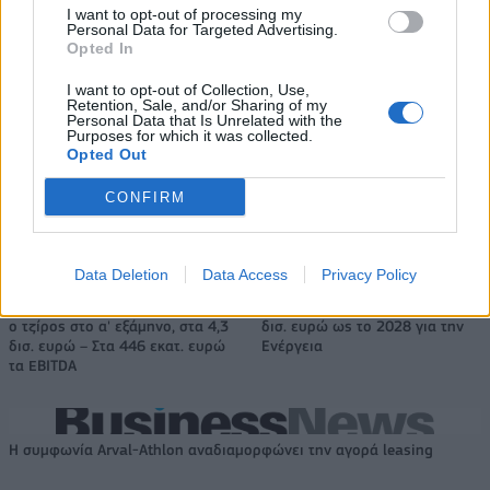
I want to opt-out of processing my
Personal Data for Targeted Advertising.
Ουκρανία: Με Μίχαϊλιουκ και
Πάρκερ: «Όνειρό μου να
Opted In
Λεν κόντρα στην Ελλάδα
κατακτήσω το ΝΒΑ Europe με τη
Βιλερμπάν» - Η διευκρινιστική
I want to opt-out of Collection, Use,
ανάρτηση που έκανε
Retention, Sale, and/or Sharing of my
Personal Data that Is Unrelated with the
Purposes for which it was collected.
Opted Out
HELLENiQ ENERGY: Κέρδη 393 εκατ. ευρώ στο α' εξάμηνο – Στα 734
εκατ. ευρώ τα EBITDA
CONFIRM
Data Deletion
Data Access
Privacy Policy
Viohalco: Αυξημένος κατά 14%
ΥΠΕΘΟΟ: Νέες επενδύσεις 1
ο τζίρος στο α' εξάμηνο, στα 4,3
δισ. ευρώ ως το 2028 για την
δισ. ευρώ – Στα 446 εκατ. ευρώ
Ενέργεια
τα EBITDA
Η συμφωνία Arval-Athlon αναδιαμορφώνει την αγορά leasing