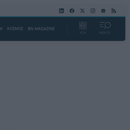
ΚΗ
ΚΟΣΜΟΣ
BN MAGAZINE
ΡΟΗ
ΜΕΝΟΥ