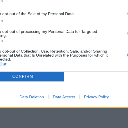
In
o opt-out of the Sale of my Personal Data.
In
to opt-out of processing my Personal Data for Targeted
ing.
In
o opt-out of Collection, Use, Retention, Sale, and/or Sharing
ersonal Data that Is Unrelated with the Purposes for which it
lected.
Out
8,
CONFIRM
Data Deletion
Data Access
Privacy Policy