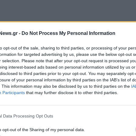
News.gr -
Do Not Process My Personal Information
, από αύριο , Κυριακή 17 Μαΐου, οι σταθμοί
«Μεταξουργείο» για τις ημέρες Κυριακή ως Πέμπτη θα
to opt-out of the sale, sharing to third parties, or processing of your per
ωρίτερα από την καθορισμένη λήξη κυκλοφορίας. Ο
formation for targeted advertising by us, please use the below opt-out s
r selection. Please note that after your opt-out request is processed y
η Γραμμή 1 (ΗΣΑΠ) Κηφισιά – Πειραιάς.
eing interest-based ads based on personal information utilized by us or
disclosed to third parties prior to your opt-out. You may separately opt-
ώρες των εργασιών θα διεξάγεται μεταξύ των
losure of your personal information by third parties on the IAB’s list of
«Ομόνοια – Ελληνικό».
. This information may also be disclosed by us to third parties on the
IA
Participants
that may further disclose it to other third parties.
ίσιμο των σταθμών, θα αναχωρούν:
l Data Processing Opt Outs
o opt-out of the Sharing of my personal data.