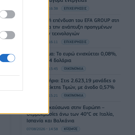
πολωνική αγορά ενέργειας
07/08/2026 - 16:38
ΕΠΙΧΕΙΡΗΣΕΙΣ
Στρατηγική επένδυση του EFA GROUP στη
Fractal για την ανάπτυξη προηγμένων
αμυντικών τεχνολογιών
07/08/2026 - 16:11
ΕΠΙΧΕΙΡΗΣΕΙΣ
Συνάλλαγμα: Το ευρώ ενισχύεται 0,08%,
στα 1,1534 δολάρια
07/08/2026 - 15:45
ΟΙΚΟΝΟΜΙΑ
Χρηματιστήριο: Στις 2.623,19 μονάδες ο
Γενικός Δείκτης Τιμών, με άνοδο 0,57%
07/08/2026 - 15:21
ΟΙΚΟΝΟΜΙΑ
Νέο κύμα καύσωνα στην Ευρώπη –
Θερμοκρασίες άνω των 40°C σε Ιταλία,
Ισπανία και Βαλκάνια
07/08/2026 - 14:58
ΚΟΣΜΟΣ