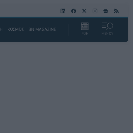
ΚΗ
ΚΟΣΜΟΣ
BN MAGAZINE
ΡΟΗ
ΜΕΝΟΥ