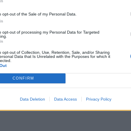
In
λιά Γαροφαλάκη, παιδοψυχίατρος, με πολυετή
ριξη παιδιών και εφήβων.
o opt-out of the Sale of my Personal Data.
In
επηρεάζουν την ικανότητα οδήγησης». Δημήτριος Θ.
to opt-out of processing my Personal Data for Targeted
ντρου Υγείας Σαλαμίνας.
ing.
In
o opt-out of Collection, Use, Retention, Sale, and/or Sharing
ersonal Data that Is Unrelated with the Purposes for which it
lected.
Out
CONFIRM
Data Deletion
Data Access
Privacy Policy