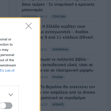
δέκα ημέρες - Σε επιφυλακή ο κρατικός
μηχανισμός
09/08/2026 - 14:17
ΠΟΛΙΤΙΚΗ
Εξαγωγές: Η Ελλάδα κερδίζει τους
Ευρωπαίους ανταγωνιστές – Άνοδος
μεριδίων σε 9 από 11 κλάδους (Εθνική
sonal or
Τράπεζα)
ection to
ou may
09/08/2026 - 13:51
ΟΙΚΟΝΟΜΙΑ
 personal
Προς εκτύπωση το πολλαπλό βιβλίο -
out of the
«Σύγχρονο εκπαιδευτικό υλικό, τόσο σε
 downstream
έντυπη όσο και σε ηλεκτρονική μορφή»
B’s List of
09/08/2026 - 13:24
ΕΛΛΑΔΑ
Γερμανία: Το Βερολίνο θα επεκτείνει την
έρευνα για την ασφάλεια από τα drones
μετά το περιστατικό σε αεροδρόμιο
09/08/2026 - 12:57
ΚΟΣΜΟΣ