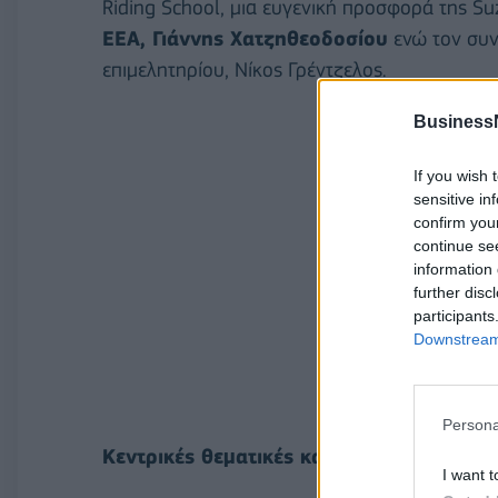
Riding School, μια ευγενική προσφορά της Su
ΕΕΑ, Γιάννης Χατζηθεοδοσίου
ενώ τον συν
επιμελητηρίου, Νίκος Γρέντζελος.
Business
If you wish 
sensitive in
confirm you
continue se
information 
further disc
participants
Downstream 
Persona
Κεντρικές θεματικές και εισηγητές είναι ο
I want t