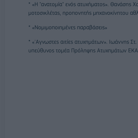
* «Η "ανατομία" ενός ατυχήματος». Θανάσης 
μοτοσικλέτας, προπονητής μηχανοκίνητου αθ
* «Νομιμοποιημένες παραβάσεις»
* «'Αγνωστες αιτίες ατυχημάτων». Ιωάννης Σ
υπεύθυνος τομέα Πρόληψης Ατυχημάτων ΕΚΑ