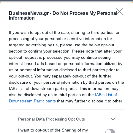
Αρχαίο Θέατρο Επιδαύρου
άνοιξε τις πύλες του σε όλους
BusinessNews.gr -
Do Not Process My Personal
Information
If you wish to opt-out of the sale, sharing to third parties, or
processing of your personal or sensitive information for
ΠΕΡΙΣΣΌΤΕΡΑ ΣΕ ΑΥΤΉ ΤΗΝ ΚΑΤΗΓΟΡΊΑ
targeted advertising by us, please use the below opt-out
section to confirm your selection. Please note that after your
opt-out request is processed you may continue seeing
interest-based ads based on personal information utilized by
us or personal information disclosed to third parties prior to
your opt-out. You may separately opt-out of the further
disclosure of your personal information by third parties on the
IAB’s list of downstream participants. This information may
also be disclosed by us to third parties on the
IAB’s List of
Πληρωμές από τον e-
Downstream Participants
that may further disclose it to other
ΕΦΚΑ και τη ΔΥΠΑ έως τις
Νέες καταθέσεις για
third parties.
24 Δεκεμβρίου
ίδρυση μη κρατικών
πανεπιστημίων στο πρώτο
20/12/2025 - 12:37
Personal Data Processing Opt Outs
δίμηνο του 2026
I want to opt-out of the Sharing of my
20/12/2025 - 11:00