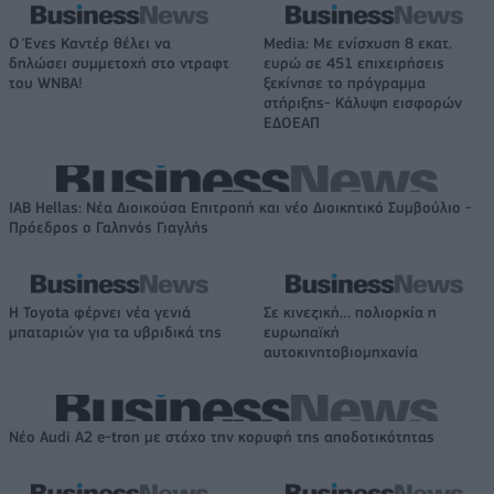
Ο Ένες Καντέρ θέλει να
Media: Με ενίσχυση 8 εκατ.
δηλώσει συμμετοχή στο ντραφτ
ευρώ σε 451 επιχειρήσεις
του WNBA!
ξεκίνησε το πρόγραμμα
στήριξης- Κάλυψη εισφορών
ΕΔΟΕΑΠ
IAB Hellas: Νέα Διοικούσα Επιτροπή και νέο Διοικητικό Συμβούλιο -
Πρόεδρος ο Γαληνός Γιαγλής
Η Toyota φέρνει νέα γενιά
Σε κινεζική… πολιορκία η
μπαταριών για τα υβριδικά της
ευρωπαϊκή
αυτοκινητοβιομηχανία
Νέο Audi A2 e-tron με στόχο την κορυφή της αποδοτικότητας