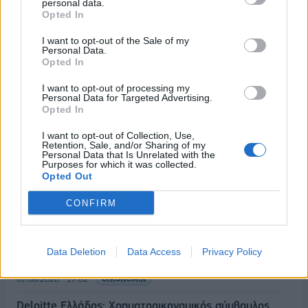
personal data.
Opted In
I want to opt-out of the Sale of my
Personal Data.
Opted In
I want to opt-out of processing my
Personal Data for Targeted Advertising.
Opted In
I want to opt-out of Collection, Use,
Retention, Sale, and/or Sharing of my
Personal Data that Is Unrelated with the
Purposes for which it was collected.
Opted Out
ΡΟΗ ΕΙΔΗΣΕΩΝ
CONFIRM
ΥΠΑΑΤ: Επιπλέον 12,5 εκατ. ευρώ στις Περιφέρειες
Data Deletion
Data Access
Privacy Policy
για την ενίσχυση της βιοασφάλειας
07/08/2026 - 17:02
ΟΙΚΟΝΟΜΙΑ
Deloitte Ελλάδος: Χρηματοοικονομικός σύμβουλος