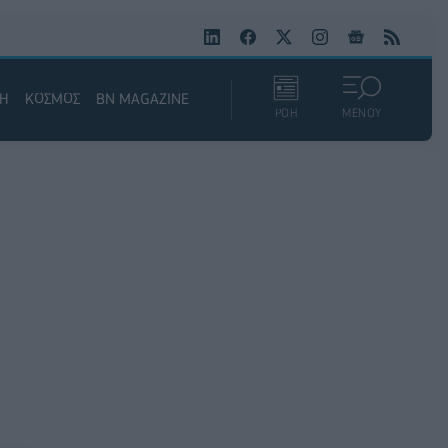
ΚΗ
ΚΟΣΜΟΣ
BN MAGAZINE
ΡΟΗ
ΜΕΝΟΥ