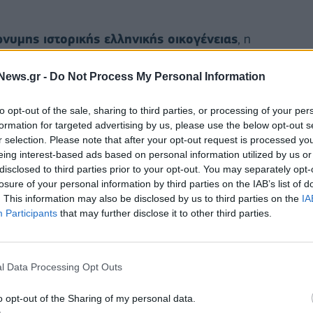
νυμης ιστορικής ελληνικής οικογένειας
, η
υς κλάδους του λιανεμπορίου μέσω της ομώνυμης
News.gr -
Do Not Process My Personal Information
ας
ΦΑΜΑΡ
.
με την Ιωάννα Μαρινοπούλου.
to opt-out of the sale, sharing to third parties, or processing of your per
formation for targeted advertising by us, please use the below opt-out s
r selection. Please note that after your opt-out request is processed y
 Πανεπιστημίου Αθηνών και στη συνέχεια στο
eing interest-based ads based on personal information utilized by us or
disclosed to third parties prior to your opt-out. You may separately opt-
losure of your personal information by third parties on the IAB’s list of
. This information may also be disclosed by us to third parties on the
IA
Participants
that may further disclose it to other third parties.
l Data Processing Opt Outs
o opt-out of the Sharing of my personal data.