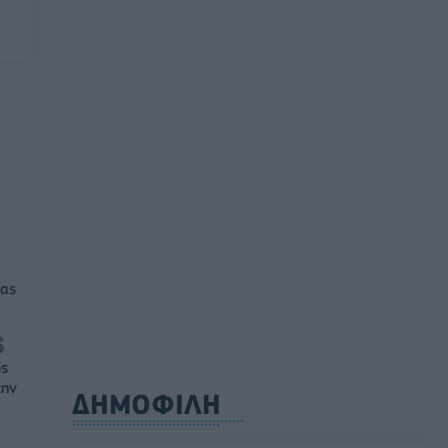
ίας
ός
την
ΔΗΜΟΦΙΛΗ