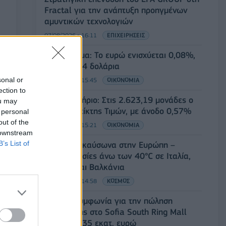
Fractal για την ανάπτυξη προηγμένων
αμυντικών τεχνολογιών
07/08/2026 - 16:11
ΕΠΙΧΕΙΡΗΣΕΙΣ
Συνάλλαγμα: Το ευρώ ενισχύεται 0,08%,
στα 1,1534 δολάρια
sonal or
07/08/2026 - 15:45
ΟΙΚΟΝΟΜΙΑ
ection to
Χρηματιστήριο: Στις 2.623,19 μονάδες ο
ou may
Γενικός Δείκτης Τιμών, με άνοδο 0,57%
 personal
out of the
07/08/2026 - 15:21
ΟΙΚΟΝΟΜΙΑ
 downstream
B’s List of
Νέο κύμα καύσωνα στην Ευρώπη –
Θερμοκρασίες άνω των 40°C σε Ιταλία,
Ισπανία και Βαλκάνια
07/08/2026 - 14:58
ΚΟΣΜΟΣ
Fourlis: Συμφωνία για την πώληση
συμμετοχής στο Sofia South Ring Mall
έναντι 49,35 εκατ. ευρώ