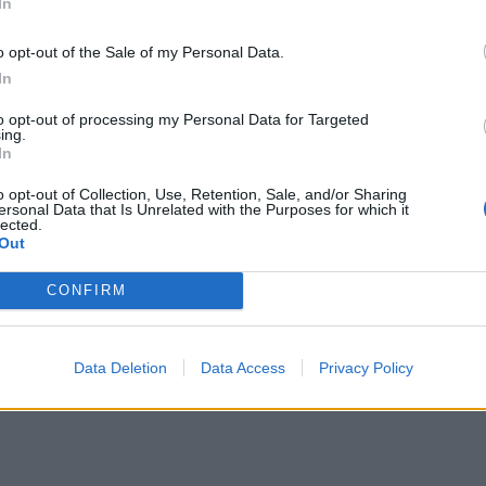
In
o opt-out of the Sale of my Personal Data.
In
to opt-out of processing my Personal Data for Targeted
ing.
έλος του Διοικητικού Συμβουλίου σε διάφορες
In
μακοβιομηχανία), Αφοί Μαρινόπουλοι, ΤΙΤΑΝ
o opt-out of Collection, Use, Retention, Sale, and/or Sharing
ersonal Data that Is Unrelated with the Purposes for which it
ρτητα από τον όμιλο σε άλλες επιχειρηματικές
lected.
Out
CONFIRM
ν ενεργός και στον πολιτιστικό χώρο. Ηταν ταμίας
δρύματος Νικολάου και Ντόλλης Γουλανδρή –
Data Deletion
Data Access
Privacy Policy