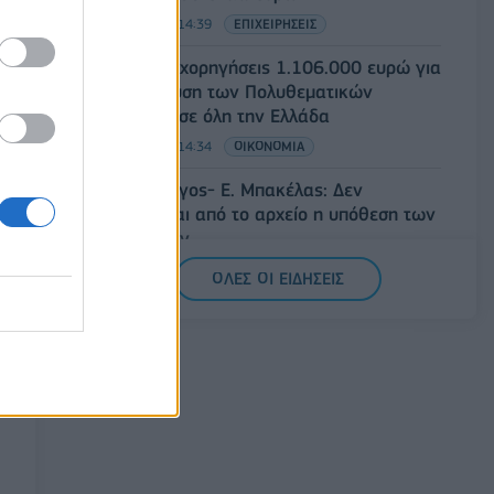
07/08/2026 - 14:39
ΕΠΙΧΕΙΡΗΣΕΙΣ
ΥΠΠΟ: Επιχορηγήσεις 1.106.000 ευρώ για
την ενίσχυση των Πολυθεματικών
Φεστιβάλ σε όλη την Ελλάδα
07/08/2026 - 14:34
ΟΙΚΟΝΟΜΙΑ
Άρειος Πάγος- Ε. Μπακέλας: Δεν
ανασύρεται από το αρχείο η υπόθεση των
υποκλοπών
07/08/2026 - 14:11
ΕΛΛΑΔΑ
ΟΛΕΣ ΟΙ ΕΙΔΗΣΕΙΣ
Σαουδική Αραβία, Τουρκία και Πακιστάν
υπογράφουν κοινή αμυντική συμφωνία
07/08/2026 - 13:47
ΚΟΣΜΟΣ