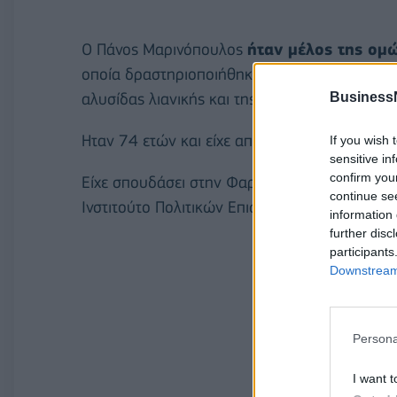
Ο Πάνος Μαρινόπουλος
ήταν μέλος της ομώ
οποία δραστηριοποιήθηκε για δεκαετίες στο
Business
αλυσίδας λιανικής και της φαρμακοβιομηχανί
Ηταν 74 ετών και είχε αποκτήσει δύο παιδιά 
If you wish 
sensitive in
confirm you
Είχε σπουδάσει στην Φαρμακευτική Σχολή του
continue se
Ινστιτούτο Πολιτικών Επιστημών στο Παρίσι.
information 
further disc
participants
Downstream 
Persona
I want t