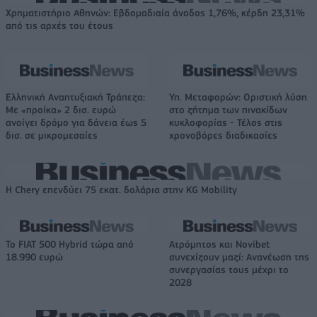
Χρηματιστήριο Αθηνών: Εβδομαδιαία άνοδος 1,76%, κέρδη 23,31%
από τις αρχές του έτους
Ελληνική Αναπτυξιακή Τράπεζα:
Υπ. Μεταφορών: Οριστική λύση
Με «προίκα» 2 δισ. ευρώ
στο ζήτημα των πινακίδων
ανοίγει δρόμο για δάνεια έως 5
κυκλοφορίας - Τέλος στις
δισ. σε μικρομεσαίες
χρονοβόρες διαδικασίες
Η Chery επενδύει 75 εκατ. δολάρια στην KG Mobility
Το FIAT 500 Hybrid τώρα από
Ατρόμητος και Novibet
18.990 ευρώ
συνεχίζουν μαζί: Ανανέωση της
συνεργασίας τους μέχρι το
2028