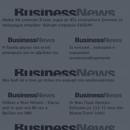
Media: Με ενίσχυση 8 εκατ. ευρώ σε 451 επιχειρήσεις ξεκίνησε το
πρόγραμμα στήριξης- Κάλυψη εισφορών ΕΔΟΕΑΠ
Η Toyota φέρνει νέα γενιά
Σε κινεζική… πολιορκία η
μπαταριών για τα υβριδικά της
ευρωπαϊκή
αυτοκινητοβιομηχανία
Νέο Audi A2 e-tron με στόχο την κορυφή της αποδοτικότητας
Πέθανε ο Ντον Νέλσον – Έφυγε
Οι Νιου Γιορκ Λίμπερτι
από τη ζωή στα 86 του ο
διέλυσαν με 111-71 τους Λας
θρύλος του NBA
Βέγκας Έισις! (vids)