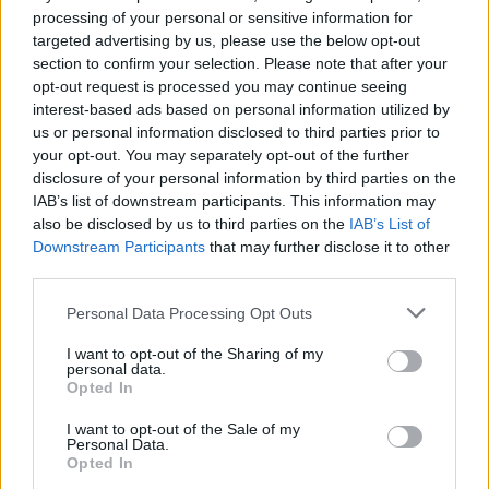
να βάλουμε τάξη στον
processing of your personal or sensitive information for
εκατ. ευρώ μέσω ΕΣΠΑ για
ΟΠΕΚΕΠΕ
targeted advertising by us, please use the below opt-out
επαγγελματική κατάρτιση
section to confirm your selection. Please note that after your
σπουδαστών
31/10/2025 - 10:27
opt-out request is processed you may continue seeing
31/10/2025 - 09:41
interest-based ads based on personal information utilized by
us or personal information disclosed to third parties prior to
your opt-out. You may separately opt-out of the further
disclosure of your personal information by third parties on the
IAB’s list of downstream participants. This information may
also be disclosed by us to third parties on the
IAB’s List of
Downstream Participants
that may further disclose it to other
third parties.
Personal Data Processing Opt Outs
I want to opt-out of the Sharing of my
personal data.
Opted In
ΡΟΗ ΕΙΔΗΣΕΩΝ
I want to opt-out of the Sale of my
Personal Data.
Opted In