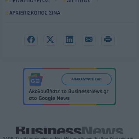
ΠΡΩΘΥΠΟΥΡΓΟΣ
ΑΙΓΥΠΤΟΣ
ΑΡΧΙΕΠΙΣΚΟΠΟΣ ΣΙΝΑ
ΠΑΟΚ: Στη Θεσσαλονίκη οι Ναζ Μήτρου-Λονγκ, Τρέβορ Χάντζινς και