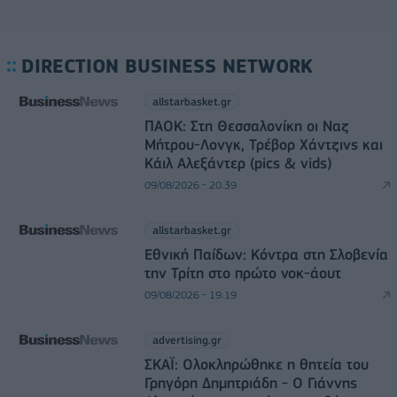
DIRECTION BUSINESS NETWORK
allstarbasket.gr
ΠΑΟΚ: Στη Θεσσαλονίκη οι Ναζ
Μήτρου-Λονγκ, Τρέβορ Χάντζινς και
Κάιλ Αλεξάντερ (pics & vids)
09/08/2026 - 20:39
allstarbasket.gr
Εθνική Παίδων: Κόντρα στη Σλοβενία
την Τρίτη στο πρώτο νοκ-άουτ
09/08/2026 - 19:19
advertising.gr
ΣΚΑΪ: Ολοκληρώθηκε η θητεία του
Γρηγόρη Δημητριάδη - Ο Γιάννης