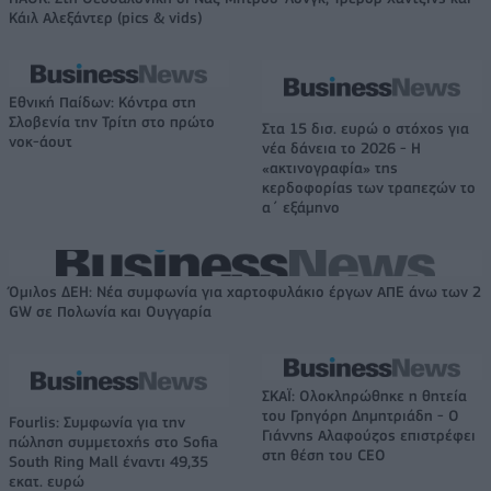
Κάιλ Αλεξάντερ (pics & vids)
Εθνική Παίδων: Κόντρα στη
Σλοβενία την Τρίτη στο πρώτο
Στα 15 δισ. ευρώ ο στόχος για
νοκ-άουτ
νέα δάνεια το 2026 - Η
«ακτινογραφία» της
κερδοφορίας των τραπεζών το
α΄ εξάμηνο
Όμιλος ΔΕΗ: Νέα συμφωνία για χαρτοφυλάκιο έργων ΑΠΕ άνω των 2
GW σε Πολωνία και Ουγγαρία
ΣΚΑΪ: Ολοκληρώθηκε η θητεία
του Γρηγόρη Δημητριάδη - Ο
Fourlis: Συμφωνία για την
Γιάννης Αλαφούζος επιστρέφει
πώληση συμμετοχής στο Sofia
στη θέση του CEO
South Ring Mall έναντι 49,35
εκατ. ευρώ