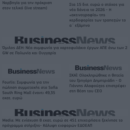
Νορβηγία για την πρόκριση
Στα 15 δισ. ευρώ ο στόχος για
στον τελικό (live stream)
νέα δάνεια το 2026 - Η
«ακτινογραφία» της
κερδοφορίας των τραπεζών το
α΄ εξάμηνο
Όμιλος ΔΕΗ: Νέα συμφωνία για χαρτοφυλάκιο έργων ΑΠΕ άνω των 2
GW σε Πολωνία και Ουγγαρία
ΣΚΑΪ: Ολοκληρώθηκε η θητεία
του Γρηγόρη Δημητριάδη - Ο
Fourlis: Συμφωνία για την
Γιάννης Αλαφούζος επιστρέφει
πώληση συμμετοχής στο Sofia
στη θέση του CEO
South Ring Mall έναντι 49,35
εκατ. ευρώ
Media: Με ενίσχυση 8 εκατ. ευρώ σε 451 επιχειρήσεις ξεκίνησε το
πρόγραμμα στήριξης- Κάλυψη εισφορών ΕΔΟΕΑΠ