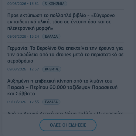
09/08/2026 - 13:51
ΟΙΚΟΝΟΜΙΑ
Προς εκτύπωση το πολλαπλό βιβλίο - «Σύγχρονο
εκπαιδευτικό υλικό, τόσο σε έντυπη όσο και σε
ηλεκτρονική μορφή»
09/08/2026 - 13:24
ΕΛΛΑΔΑ
Γερμανία: Το Βερολίνο θα επεκτείνει την έρευνα για
την ασφάλεια από τα drones μετά το περιστατικό σε
αεροδρόμιο
09/08/2026 - 12:57
ΚΟΣΜΟΣ
Αυξημένη η επιβατική κίνηση από το λιμάνι του
Πειραιά – Περίπου 60.000 ταξίδεψαν Παρασκευή
και Σάββατο
09/08/2026 - 12:33
ΕΛΛΑΔΑ
Από τη Δυτική Αττική στη Νότια Γαλλία : Οι εμπειρίες
Ελλήνων και Γάλλων πυροσβεστών από τα πύρινα
ΟΛΕΣ ΟΙ ΕΙΔΗΣΕΙΣ
μέτωπα
09/08/2026 - 12:08
ΚΟΣΜΟΣ