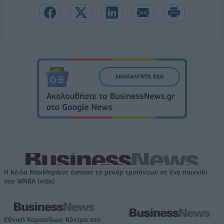
Η Κέιλα ΜακΜπράιντ έσπασε το ρεκόρ τριπόντων σε ένα παιχνίδι
του WNBA (vids)
Εθνική Κορασίδων: Κόντρα στη