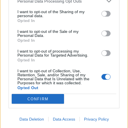
Personal Data Processing Opt Outs
Alpha Bank: Για πρώτη φορά το Αρχαίο Θέατρο Επιδαύρου άνοιξε τις
I want to opt-out of the Sharing of my
personal data.
πύλες του σε όλους
Opted In
I want to opt-out of the Sale of my
Personal Data.
Opted In
ΠΕΡΙΣΣΌΤΕΡΑ ΣΕ ΑΥΤΉ ΤΗΝ ΚΑΤΗΓΟΡΊΑ
I want to opt-out of processing my
Personal Data for Targeted Advertising.
Opted In
I want to opt-out of Collection, Use,
Retention, Sale, and/or Sharing of my
Personal Data that Is Unrelated with the
Purposes for which it was collected.
Opted Out
CONFIRM
ΟΠΕΚΕΠΕ: Ελεύθεροι με
Σε πλήρη εξέλιξη το έργο
όρους οι πρώτοι 11
αντιπλημμυρικής
κατηγορούμενοι που
θωράκισης της Αττικής - Τι
Data Deletion
Data Access
Privacy Policy
απολογήθηκαν για την
δήλωσε ο Νίκος
εγκληματική οργάνωση
Χαρδαλιάς