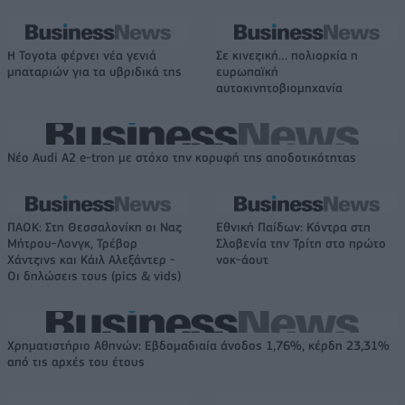
Η Toyota φέρνει νέα γενιά
Σε κινεζική… πολιορκία η
μπαταριών για τα υβριδικά της
ευρωπαϊκή
αυτοκινητοβιομηχανία
Νέο Audi A2 e-tron με στόχο την κορυφή της αποδοτικότητας
ΠΑΟΚ: Στη Θεσσαλονίκη οι Ναζ
Εθνική Παίδων: Κόντρα στη
Μήτρου-Λονγκ, Τρέβορ
Σλοβενία την Τρίτη στο πρώτο
Χάντζινς και Κάιλ Αλεξάντερ -
νοκ-άουτ
Οι δηλώσεις τους (pics & vids)
Χρηματιστήριο Αθηνών: Εβδομαδιαία άνοδος 1,76%, κέρδη 23,31%
από τις αρχές του έτους