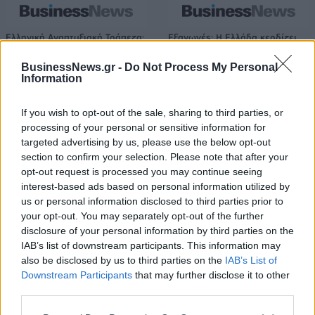
Ελληνική Αναπτυξιακή Τράπεζα:
Εξαγωγές: Η Ελλάδα κερδίζει
Με «προίκα» 2 δισ. ευρώ
τους Ευρωπαίους ανταγωνιστές
ανοίγει δρόμο για δάνεια έως 5
– Άνοδος μεριδίων σε 9 από 11
BusinessNews.gr -
Do Not Process My Personal
δισ. σε μικρομεσαίες
κλάδους (Εθνική Τράπεζα)
Information
If you wish to opt-out of the sale, sharing to third parties, or
processing of your personal or sensitive information for
Η Chery επενδύει 75 εκατ. δολάρια στην KG Mobility
targeted advertising by us, please use the below opt-out
section to confirm your selection. Please note that after your
opt-out request is processed you may continue seeing
Το FIAT 500 Hybrid τώρα από
Ατρόμητος και Novibet
interest-based ads based on personal information utilized by
18.990 ευρώ
συνεχίζουν μαζί: Ανανέωση της
us or personal information disclosed to third parties prior to
συνεργασίας τους μέχρι το
your opt-out. You may separately opt-out of the further
2028
disclosure of your personal information by third parties on the
IAB’s list of downstream participants. This information may
also be disclosed by us to third parties on the
IAB’s List of
Downstream Participants
that may further disclose it to other
18η συνεχόμενη χρονιά για τον ΟΤΕ στη διεθνή σειρά δεικτών
FTSE4Good
third parties.