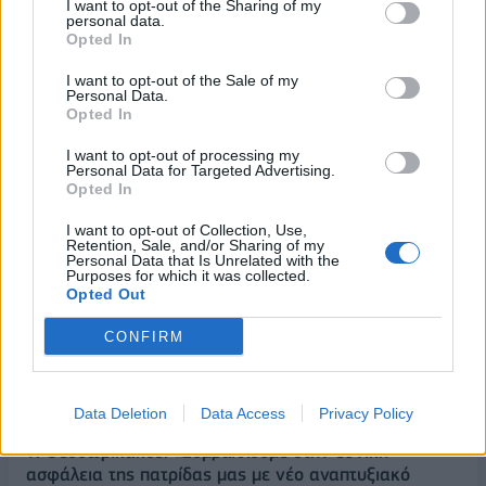
I want to opt-out of the Sharing of my
personal data.
Ειδικό Χωροταξικό Πλαίσιο για τον Τουρισμό:
Opted In
Στρατηγικό εργαλείο για βιώσιμη τουριστική
ανάπτυξη
I want to opt-out of the Sale of my
Personal Data.
07/08/2026 - 10:43
ΠΟΛΙΤΙΚΗ
Opted In
ΣΤΑΣΥ: 29,4 χλμ. νέων σιδηροτροχιών στο Μετρό
I want to opt-out of processing my
της Αθήνας - Στο τελικό στάδιο το μεγαλύτερο έργο
Personal Data for Targeted Advertising.
Opted In
αναβάθμισης
07/08/2026 - 10:28
ΕΠΙΧΕΙΡΗΣΕΙΣ
I want to opt-out of Collection, Use,
Retention, Sale, and/or Sharing of my
Personal Data that Is Unrelated with the
Bank of America: Το τελικό σκορ του Παγκοσμίου
Purposes for which it was collected.
Κυπέλλου 2026
Opted Out
07/08/2026 - 10:16
ΟΙΚΟΝΟΜΙΑ
CONFIRM
Χρ. Δήμας: «Προχωρούν τα έργα σε όλο το μήκος
του ΒΟΑΚ»
07/08/2026 - 09:50
ΠΟΛΙΤΙΚΗ
Data Deletion
Data Access
Privacy Policy
Τ. Θεοδωρικάκος: «Συμβάλλουμε στην εθνική
ασφάλεια της πατρίδας μας με νέο αναπτυξιακό