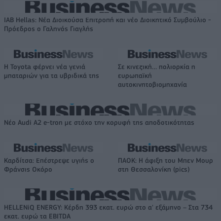
IAB Hellas: Νέα Διοικούσα Επιτροπή και νέο Διοικητικό Συμβούλιο -
Πρόεδρος ο Γαληνός Γιαγλής
Η Toyota φέρνει νέα γενιά
Σε κινεζική… πολιορκία η
μπαταριών για τα υβριδικά της
ευρωπαϊκή
αυτοκινητοβιομηχανία
Νέο Audi A2 e-tron με στόχο την κορυφή της αποδοτικότητας
Καρδίτσα: Επέστρεψε υγιής ο
ΠΑΟΚ: Η άφιξη του Μπεν Μουρ
Φράνσις Οκόρο
στη Θεσσαλονίκη (pics)
HELLENiQ ENERGY: Κέρδη 393 εκατ. ευρώ στο α' εξάμηνο – Στα 734
εκατ. ευρώ τα EBITDA