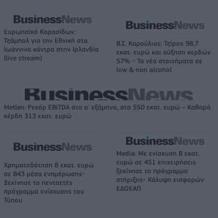
Ευρωπαϊκό Κορασίδων:
Τζάμπολ για την Εθνική στα
Β.Σ. Καρούλιας: Τζίρος 98,7
Ιωάννινα κόντρα στην Ιρλανδία
εκατ. ευρώ και αύξηση κερδών
(live stream)
57% - Τα νέα στοιχήματα σε
low & non alcohol
Metlen: Ρεκόρ EBITDA στο α' εξάμηνο, στα 550 εκατ. ευρώ – Καθαρά
κέρδη 313 εκατ. ευρώ
Media: Με ενίσχυση 8 εκατ.
ευρώ σε 451 επιχειρήσεις
Χρηματοδότηση 8 εκατ. ευρώ
ξεκίνησε το πρόγραμμα
σε 843 μέσα ενημέρωσης-
στήριξης- Κάλυψη εισφορών
Ξεκίνησε το πενταετές
ΕΔΟΕΑΠ
πρόγραμμα ενίσχυσης του
Τύπου