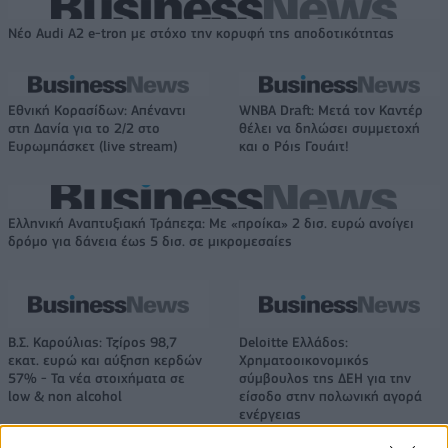
Νέο Audi A2 e-tron με στόχο την κορυφή της αποδοτικότητας
Εθνική Κορασίδων: Απέναντι
WNBA Draft: Μετά τον Καντέρ
στη Δανία για το 2/2 στο
θέλει να δηλώσει συμμετοχή
Ευρωμπάσκετ (live stream)
και ο Ρόις Γουάιτ!
Ελληνική Αναπτυξιακή Τράπεζα: Με «προίκα» 2 δισ. ευρώ ανοίγει
δρόμο για δάνεια έως 5 δισ. σε μικρομεσαίες
Β.Σ. Καρούλιας: Τζίρος 98,7
Deloitte Ελλάδος:
εκατ. ευρώ και αύξηση κερδών
Χρηματοοικονομικός
57% - Τα νέα στοιχήματα σε
σύμβουλος της ΔΕΗ για την
low & non alcohol
είσοδο στην πολωνική αγορά
ενέργειας