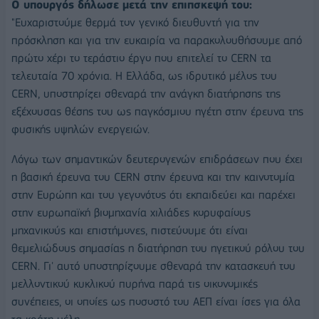
Ο υπουργός δήλωσε μετά την επιπσκεψή του:
"Ευχαριστούμε θερμά τον γενικό διευθυντή για την
πρόσκληση και για την ευκαιρία να παρακολουθήσουμε από
πρώτο χέρι το τεράστιο έργο που επιτελεί το CERN τα
τελευταία 70 χρόνια. Η Ελλάδα, ως ιδρυτικό μέλος του
CERN, υποστηρίζει σθεναρά την ανάγκη διατήρησης της
εξέχουσας θέσης του ως παγκόσμιου ηγέτη στην έρευνα της
φυσικής υψηλών ενεργειών.
Λόγω των σημαντικών δευτερογενών επιδράσεων που έχει
η βασική έρευνα του CERN στην έρευνα και την καινοτομία
στην Ευρώπη και του γεγονότος ότι εκπαιδεύει και παρέχει
στην ευρωπαϊκή βιομηχανία χιλιάδες κορυφαίους
μηχανικούς και επιστήμονες, πιστεύουμε ότι είναι
θεμελιώδους σημασίας η διατήρηση του ηγετικού ρόλου του
CERN. Γι' αυτό υποστηρίζουμε σθεναρά την κατασκευή του
μελλοντικού κυκλικού πυρήνα παρά τις οικονομικές
συνέπειες, οι οποίες ως ποσοστό του ΑΕΠ είναι ίσες για όλα