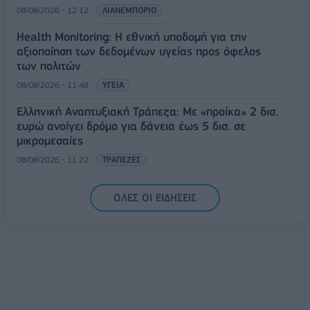
08/08/2026 - 12:12
ΛΙΑΝΕΜΠΟΡΙΟ
Health Monitoring: Η εθνική υποδομή για την
αξιοποίηση των δεδομένων υγείας προς όφελος
των πολιτών
08/08/2026 - 11:48
ΥΓΕΙΑ
Ελληνική Αναπτυξιακή Τράπεζα: Με «προίκα» 2 δισ.
ευρώ ανοίγει δρόμο για δάνεια έως 5 δισ. σε
μικρομεσαίες
08/08/2026 - 11:22
ΤΡΑΠΕΖΕΣ
5G παντού, 6G στον ορίζοντα: Πού βρίσκεται η
ΟΛΕΣ ΟΙ ΕΙΔΗΣΕΙΣ
Ελλάδα στη μεγάλη τεχνολογική μετάβαση
08/08/2026 - 10:54
ΤΕΧΝΟΛΟΓΙΑ