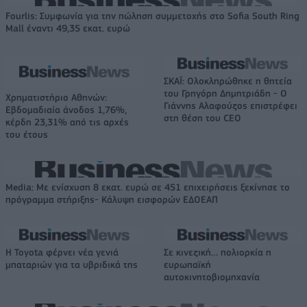
Fourlis: Συμφωνία για την πώληση συμμετοχής στο Sofia South Ring
Mall έναντι 49,35 εκατ. ευρώ
ΣΚΑΪ: Ολοκληρώθηκε η θητεία
του Γρηγόρη Δημητριάδη - Ο
Χρηματιστήριο Αθηνών:
Γιάννης Αλαφούζος επιστρέφει
Εβδομαδιαία άνοδος 1,76%,
στη θέση του CEO
κέρδη 23,31% από τις αρχές
του έτους
Media: Με ενίσχυση 8 εκατ. ευρώ σε 451 επιχειρήσεις ξεκίνησε το
πρόγραμμα στήριξης- Κάλυψη εισφορών ΕΔΟΕΑΠ
Η Toyota φέρνει νέα γενιά
Σε κινεζική… πολιορκία η
μπαταριών για τα υβριδικά της
ευρωπαϊκή
αυτοκινητοβιομηχανία