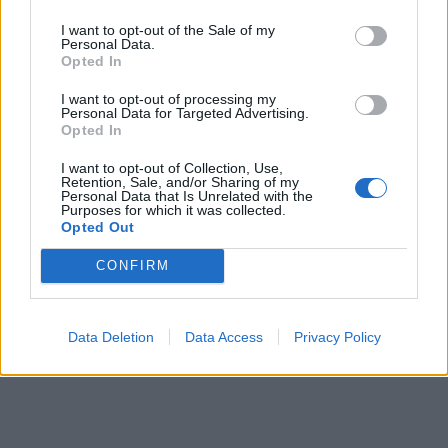
I want to opt-out of the Sale of my
ΠΕΡΙΣΣΌΤΕΡΑ ΣΕ ΑΥΤΉ ΤΗΝ ΚΑΤΗΓΟΡΊΑ
Personal Data.
Opted In
I want to opt-out of processing my
Personal Data for Targeted Advertising.
Opted In
I want to opt-out of Collection, Use,
Retention, Sale, and/or Sharing of my
Personal Data that Is Unrelated with the
Purposes for which it was collected.
Β. Κικίλιας:
Opted Out
Αντιμετωπίζουμε μια πολύ
Δ. Σκάλκος (ΔΟΣΕ): Η
δύσκολη κατάσταση στην
CONFIRM
Ελλάδα εδραιώνει τον
Κορινθία
ηγετικό ρόλο της στη ΝΑ
01/10/2024 - 14:53
Ευρώπη και τη Μεσόγειο
Data Deletion
Data Access
Privacy Policy
01/10/2024 - 14:22