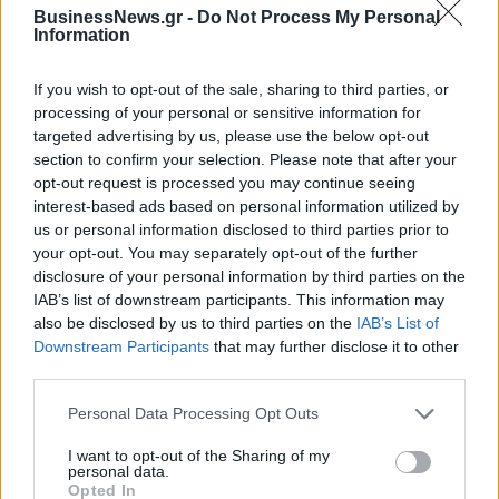
BusinessNews.gr -
Do Not Process My Personal
Information
Η Chery επενδύει 75 εκατ. δολάρια στην KG Mobility
If you wish to opt-out of the sale, sharing to third parties, or
processing of your personal or sensitive information for
Το FIAT 500 Hybrid τώρα από
Ατρόμητος και Novibet
targeted advertising by us, please use the below opt-out
18.990 ευρώ
συνεχίζουν μαζί: Ανανέωση της
section to confirm your selection. Please note that after your
συνεργασίας τους μέχρι το
opt-out request is processed you may continue seeing
2028
interest-based ads based on personal information utilized by
us or personal information disclosed to third parties prior to
your opt-out. You may separately opt-out of the further
disclosure of your personal information by third parties on the
18η συνεχόμενη χρονιά για τον ΟΤΕ στη διεθνή σειρά δεικτών
IAB’s list of downstream participants. This information may
FTSE4Good
also be disclosed by us to third parties on the
IAB’s List of
Downstream Participants
that may further disclose it to other
third parties.
Alpha Bank: Για πρώτη φορά το Αρχαίο Θέατρο Επιδαύρου άνοιξε τις
πύλες του σε όλους
Personal Data Processing Opt Outs
I want to opt-out of the Sharing of my
personal data.
Opted In