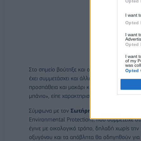
Opted 
I want t
Opted 
I want 
Advertis
Opted 
I want t
of my P
was col
Στο σημείο βούτηξε και ο πρώην διεθνής μπα
Opted 
έχει συμμετάσχει και άλλες φορές ως δύτης σ
προσπάθεια και μακάρι κάποια στιγμή ο Θερμα
μπάνιο», είπε χαρακτηριστικά.
Σύμφωνα με τον
Σωτήρη Νικολάου,
γενικό 
Environmental Protection), που συμμετείχε 
έγινε με οικολογικό τρόπο, δηλαδή χωρίς την
οξυγόνου και τα απόβλητα θα οδηγηθούν για