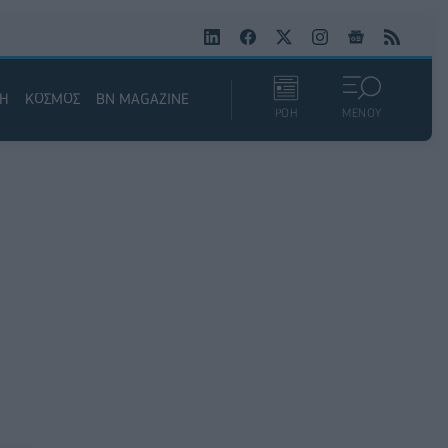
ΚΗ
ΚΟΣΜΟΣ
BN MAGAZINE
ΡΟΗ
ΜΕΝΟΥ