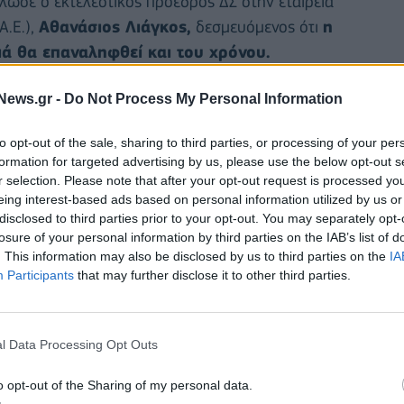
ωσε ο εκτελεστικός πρόεδρος ΔΣ στην εταιρεία
Α.Ε.),
Αθανάσιος Λιάγκος,
δεσμευόμενος ότι
η
ιά θα επαναληφθεί και του χρόνου.
υποθαλάσσιος καθαρισμός στον 1ο Προβλήτα του
News.gr -
Do Not Process My Personal Information
ύτηξαν από τον 1ο προβλήτα έως τον Λευκό Πύργο,
to opt-out of the sale, sharing to third parties, or processing of your per
 ενάμιση χιλιομέτρου και μέχρι 20 μέτρα από το
formation for targeted advertising by us, please use the below opt-out s
r selection. Please note that after your opt-out request is processed y
eing interest-based ads based on personal information utilized by us or
 δύτες, έβγαλαν στην επιφάνεια ό,τι πετιέται
disclosed to third parties prior to your opt-out. You may separately opt-
ολύ θολούρα στον βυθό, καταφέραμε να εντοπίσουμε
losure of your personal information by third parties on the IAB’s list of
. This information may also be disclosed by us to third parties on the
IA
ίδερα και πολλά πατίνια και ποδήλατα», είπε
ο
Participants
that may further disclose it to other third parties.
l Data Processing Opt Outs
o opt-out of the Sharing of my personal data.