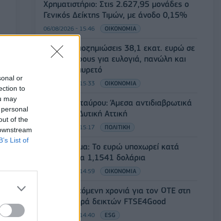
Χρηματιστήριο: Στις 2.627,95 μονάδες ο
Γενικός Δείκτης Τιμών, με άνοδο 0,15%
06/08/2026 - 15:46
ΟΙΚΟΝΟΜΙΑ
ΥΠΑΑΤ: Αποζημιώσεις 38,1 εκατ. ευρώ σε
κτηνοτρόφους για ευλογιά, πανώλη και
αφθώδη πυρετό
sonal or
06/08/2026 - 15:33
ΟΙΚΟΝΟΜΙΑ
ection to
ou may
Στ. Παπασταύρου: Άμεσα αντιδιαβρωτικά
 personal
έργα στη Δυτική Αττική
out of the
06/08/2026 - 15:17
ΠΟΛΙΤΙΚΗ
 downstream
B’s List of
Συνάλλαγμα: Το ευρώ υποχωρεί κατά
0,11%, στα 1,1541 δολάρια
06/08/2026 - 14:59
ΟΙΚΟΝΟΜΙΑ
18η συνεχόμενη χρονιά για τον ΟΤΕ στη
διεθνή σειρά δεικτών FTSE4Good
06/08/2026 - 14:40
ESG