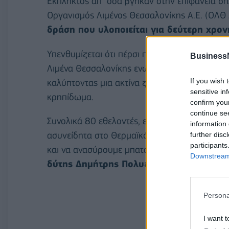
Έκπληκτος απ΄όσα βγήκαν στην επιφάνεια δήλ
Οργανισμός Λιμένος Θεσσαλονίκης Α.Ε. (ΟΛΘ 
δράση που υλοποιείται για δεύτερη χρον
Υπενθυμίζεται ότι πέρσι πραγματοποιήθηκε 
Business
Λιμένα Θεσσαλονίκης ενώ φέτος οι δύτες βο
If you wish 
καλύπτοντας μια ακτίνα ζώνης μήκους περίπου
sensitive in
κρηπίδωμα.
confirm you
continue se
Συνολικά 80 εθελοντές, εκ των οποίων οι μισοί
information 
ασυνείδητα στο Θερμαϊκό. «Αν και υπήρχε π
further disc
participants
και να ανασύρουμε μπαταρίες, λάστιχα, παλιοσ
Downstream 
δύτης Δημήτρης Πολυζάς.
Persona
I want t