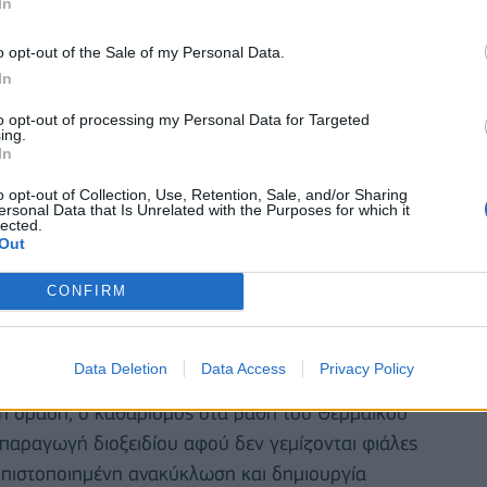
In
o opt-out of the Sale of my Personal Data.
In
to opt-out of processing my Personal Data for Targeted
ing.
In
o opt-out of Collection, Use, Retention, Sale, and/or Sharing
ersonal Data that Is Unrelated with the Purposes for which it
lected.
σκεμπολίστας,
Λάζαρος Παπαδόπουλος,
ο οποίος
Out
ε υποβρύχιους καθαρισμούς. «Είναι μια ωραία
CONFIRM
ϊκός να είναι τόσο καθαρός ώστε να κάνουμε και
Data Deletion
Data Access
Privacy Policy
διευθυντή της MEPP (Mediterranean Company
στη δράση, ο καθαρισμός στα βάθη του Θερμαϊκού
 παραγωγή διοξειδίου αφού δεν γεμίζονται φιάλες
 πιστοποιημένη ανακύκλωση και δημιουργία