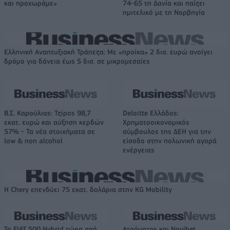
και προχωράμε»
74-65 τη Δανία και παίζει
ημιτελικό με τη Νορβηγία
Ελληνική Αναπτυξιακή Τράπεζα: Με «προίκα» 2 δισ. ευρώ ανοίγει
δρόμο για δάνεια έως 5 δισ. σε μικρομεσαίες
Β.Σ. Καρούλιας: Τζίρος 98,7
Deloitte Ελλάδος:
εκατ. ευρώ και αύξηση κερδών
Χρηματοοικονομικός
57% - Τα νέα στοιχήματα σε
σύμβουλος της ΔΕΗ για την
low & non alcohol
είσοδο στην πολωνική αγορά
ενέργειας
Η Chery επενδύει 75 εκατ. δολάρια στην KG Mobility
Το FIAT 500 Hybrid τώρα από
Ατρόμητος και Novibet