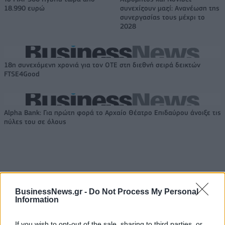
18.990 ευρώ
συνεχίζουν μαζί: Ανανέωση της
συνεργασίας τους μέχρι το
2028
18η συνεχόμενη χρονιά για τον ΟΤΕ στη διεθνή σειρά δεικτών
FTSE4Good
Alpha Bank: Για πρώτη φορά το Αρχαίο Θέατρο Επιδαύρου άνοιξε τις
πύλες του σε όλους
ΠΕΡΙΣΣΌΤΕΡΑ ΣΕ ΑΥΤΉ ΤΗΝ ΚΑΤΗΓΟΡΊΑ
BusinessNews.gr -
Do Not Process My Personal
Information
If you wish to opt-out of the sale, sharing to third parties, or