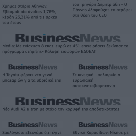
του Γρηγόρη Δημητριάδη - Ο
Χρηματιστήριο Αθηνών:
Γιάννης Αλαφούζος επιστρέφει
Εβδομαδιαία άνοδος 1,76%,
στη θέση του CEO
κέρδη 23,31% από τις αρχές
του έτους
Media: Με ενίσχυση 8 εκατ. ευρώ σε 451 επιχειρήσεις ξεκίνησε το
πρόγραμμα στήριξης- Κάλυψη εισφορών ΕΔΟΕΑΠ
Η Toyota φέρνει νέα γενιά
Σε κινεζική… πολιορκία η
μπαταριών για τα υβριδικά της
ευρωπαϊκή
αυτοκινητοβιομηχανία
Νέο Audi A2 e-tron με στόχο την κορυφή της αποδοτικότητας
Σασλόγλου: «Ξεχνάμε ό,τι έγινε
Εθνική Κορασίδων: Νίκησε με