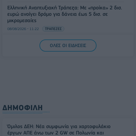
Ελληνική Αναπτυξιακή Τράπεζα: Με «προίκα» 2 δισ.
ευρώ ανοίγει δρόμο για δάνεια έως 5 δισ. σε
μικρομεσαίες
08/08/2026 - 11:22
ΤΡΑΠΕΖΕΣ
5G παντού, 6G στον ορίζοντα: Πού βρίσκεται η
ΟΛΕΣ ΟΙ ΕΙΔΗΣΕΙΣ
Ελλάδα στη μεγάλη τεχνολογική μετάβαση
08/08/2026 - 10:54
ΤΕΧΝΟΛΟΓΙΑ
ΔΗΜΟΦΙΛΗ
Όμιλος ΔΕΗ: Νέα συμφωνία για χαρτοφυλάκιο
έργων ΑΠΕ άνω των 2 GW σε Πολωνία και