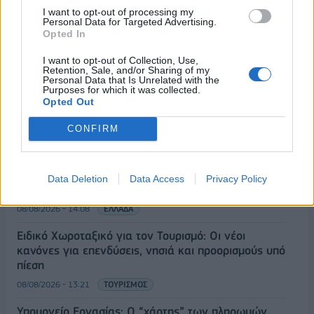
I want to opt-out of processing my
Personal Data for Targeted Advertising.
Opted In
ΡΟΗ ΕΙΔΗΣΕΩΝ
I want to opt-out of Collection, Use,
Retention, Sale, and/or Sharing of my
Personal Data that Is Unrelated with the
Κορυφώνεται η έξοδος του Αυγούστου – Πάνω από
Purposes for which it was collected.
56.000 επιβάτες αναχωρούν σήμερα από τα
Opted Out
λιμάνια της Αττικής
CONFIRM
08/08/2026 - 14:30
ΕΛΛΑΔΑ
Δυτική Αττική: Η επόμενη ημέρα μετά τις πυρκαγιές
– Τα έργα Antinero και η «μάχη» πριν από τις
Data Deletion
Data Access
Privacy Policy
βροχές
08/08/2026 - 14:08
ΕΛΛΑΔΑ
Ειδικό Χωροταξικό για τον Τουρισμό: Οι νέοι
κανόνες για επενδύσεις, νησιά και προορισμούς υπό
πίεση
08/08/2026 - 13:21
ΤΟΥΡΙΣΜΟΣ
Υπουργείο Εργασίας: Ο “χάρτης” των πληρωμών