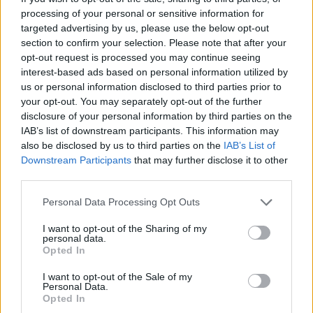
processing of your personal or sensitive information for
targeted advertising by us, please use the below opt-out
section to confirm your selection. Please note that after your
opt-out request is processed you may continue seeing
Η καλλιέργεια του σόργου,
Πυρκαγιά στο Ρέθυμνο:
interest-based ads based on personal information utilized by
φιλικότερη στο περιβάλλον
Τεράστιες καταστροφές,
us or personal information disclosed to third parties prior to
πρόταση για μερική
ενισχύονται οι δυνάμεις
your opt-out. You may separately opt-out of the further
αντικατάσταση του
δασοκομάντος - Στην
disclosure of your personal information by third parties on the
αραβόσιτου
περιοχή ο Κικίλιας
IAB’s list of downstream participants. This information may
10/08/2024 - 10:55
08/08/2024 - 21:33
also be disclosed by us to third parties on the
IAB’s List of
Downstream Participants
that may further disclose it to other
third parties.
Personal Data Processing Opt Outs
I want to opt-out of the Sharing of my
personal data.
Opted In
I want to opt-out of the Sale of my
Personal Data.
Opted In