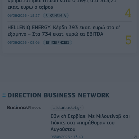
Χρηματιστήριο: Πτώση κατά 0,18%, στα 315,71
εκατ. ευρώ ο τζίρος
05/08/2026 - 18:27
ΟΙΚΟΝΟΜΙΑ
HELLENiQ ENERGY: Κέρδη 393 εκατ. ευρώ στο α'
εξάμηνο – Στα 734 εκατ. ευρώ τα EBITDA
06/08/2026 - 08:05
ΕΠΙΧΕΙΡΗΣΕΙΣ
DIRECTION BUSINESS NETWORK
allstarbasket.gr
Εθνική Σερβίας: Με Μιλουτίνοβ και
Γιόκιτς στα «παράθυρα» του
Αυγούστου
06/08/2026 - 13:40