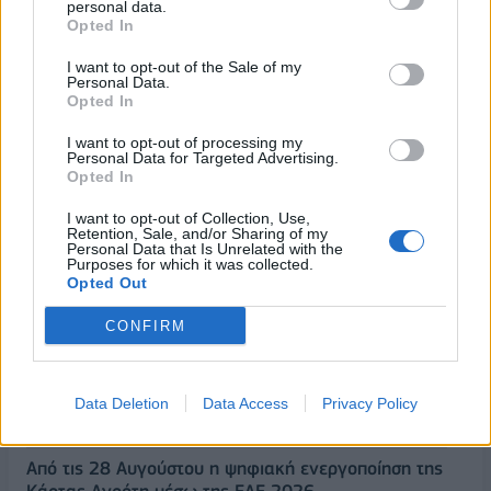
personal data.
Opted In
I want to opt-out of the Sale of my
Personal Data.
Opted In
I want to opt-out of processing my
Personal Data for Targeted Advertising.
Opted In
I want to opt-out of Collection, Use,
Retention, Sale, and/or Sharing of my
Personal Data that Is Unrelated with the
Purposes for which it was collected.
ΡΟΗ ΕΙΔΗΣΕΩΝ
Opted Out
CONFIRM
Κυβερνητική Επιτροπή Βιομηχανίας- Κ. Μητσοτάκης:
Στρατηγική προτεραιότητα η ενίσχυση της
βιομηχανίας
Data Deletion
Data Access
Privacy Policy
06/08/2026 - 17:18
ΠΟΛΙΤΙΚΗ
Από τις 28 Αυγούστου η ψηφιακή ενεργοποίηση της
Κάρτας Αγρότη μέσω της ΕΑΕ 2026