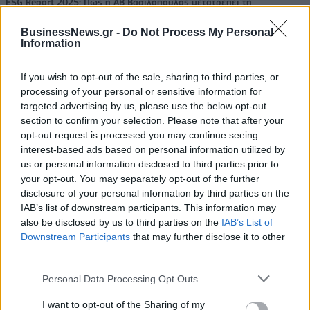
ESG Report 2025: Πώς η ΑΒ Βασιλόπουλος μετατρέπει τη
βιωσιμότητα σε καθημερινή πράξη
BusinessNews.gr -
Do Not Process My Personal
Information
If you wish to opt-out of the sale, sharing to third parties, or
processing of your personal or sensitive information for
ΠΕΡΙΣΣΌΤΕΡΑ ΣΕ ΑΥΤΉ ΤΗΝ ΚΑΤΗΓΟΡΊΑ
targeted advertising by us, please use the below opt-out
section to confirm your selection. Please note that after your
opt-out request is processed you may continue seeing
interest-based ads based on personal information utilized by
us or personal information disclosed to third parties prior to
your opt-out. You may separately opt-out of the further
disclosure of your personal information by third parties on the
IAB’s list of downstream participants. This information may
Δυτική Ελλάδα: Αυξήθηκαν
Πολύ επικίνδυνες οι
also be disclosed by us to third parties on the
IAB’s List of
οι επικίνδυνες παραβάσεις
επόμενες ημέρες για την
Downstream Participants
that may further disclose it to other
κατά την οδήγηση το
εκδήλωση πυρκαγιών
third parties.
πρώτο εξάμηνο του 2024
27/07/2024 - 15:07
Personal Data Processing Opt Outs
27/07/2024 - 12:28
I want to opt-out of the Sharing of my