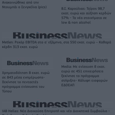
Ανακοινώθηκε από την
Ντουμπάι ο Σενγκέλια (pics)
Β.Σ. Καρούλιας: Τζίρος 98,7
εκατ. ευρώ και αύξηση κερδών
57% - Τα νέα στοιχήματα σε
low & non alcohol
Metlen: Ρεκόρ EBITDA στο α' εξάμηνο, στα 550 εκατ. ευρώ – Καθαρά
κέρδη 313 εκατ. ευρώ
Media: Με ενίσχυση 8 εκατ.
ευρώ σε 451 επιχειρήσεις
Χρηματοδότηση 8 εκατ. ευρώ
ξεκίνησε το πρόγραμμα
σε 843 μέσα ενημέρωσης-
στήριξης- Κάλυψη εισφορών
Ξεκίνησε το πενταετές
ΕΔΟΕΑΠ
πρόγραμμα ενίσχυσης του
Τύπου
IAB Hellas: Νέα Διοικούσα Επιτροπή και νέο Διοικητικό Συμβούλιο -