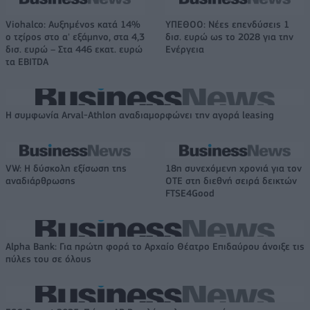
Viohalco: Αυξημένος κατά 14%
ΥΠΕΘΟΟ: Νέες επενδύσεις 1
ο τζίρος στο α' εξάμηνο, στα 4,3
δισ. ευρώ ως το 2028 για την
δισ. ευρώ – Στα 446 εκατ. ευρώ
Ενέργεια
τα EBITDA
Η συμφωνία Arval-Athlon αναδιαμορφώνει την αγορά leasing
VW: Η δύσκολη εξίσωση της
18η συνεχόμενη χρονιά για τον
αναδιάρθρωσης
ΟΤΕ στη διεθνή σειρά δεικτών
FTSE4Good
Alpha Bank: Για πρώτη φορά το Αρχαίο Θέατρο Επιδαύρου άνοιξε τις
πύλες του σε όλους