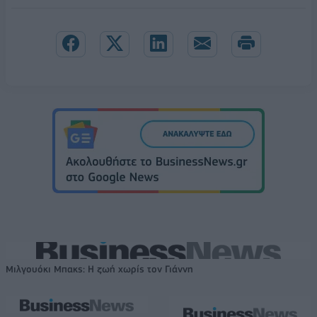
Μιλγουόκι Μπακς: Η ζωή χωρίς τον Γιάννη