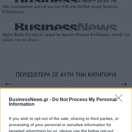
18η συνεχόμενη χρονιά για τον ΟΤΕ στη διεθνή σειρά δεικτών
FTSE4Good
Alpha Bank: Για πρώτη φορά το Αρχαίο Θέατρο Επιδαύρου άνοιξε τις
πύλες του σε όλους
ΠΕΡΙΣΣΌΤΕΡΑ ΣΕ ΑΥΤΉ ΤΗΝ ΚΑΤΗΓΟΡΊΑ
BusinessNews.gr -
Do Not Process My Personal
Information
If you wish to opt-out of the sale, sharing to third parties, or
processing of your personal or sensitive information for
Πανελλαδικές εξετάσεις:
Αύξηση 26,5% σημείωσαν
targeted advertising by us, please use the below opt-out