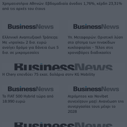
Χρηματιστήριο Αθηνών: Εβδομαδιαία άνοδος 1,76%, κέρδη 23,31%
από τις αρχές του έτους
Ελληνική Αναπτυξιακή Τράπεζα:
Υπ. Μεταφορών: Οριστική λύση
Με «προίκα» 2 δισ. ευρώ
στο ζήτημα των πινακίδων
ανοίγει δρόμο για δάνεια έως 5
κυκλοφορίας - Τέλος στις
δισ. σε μικρομεσαίες
χρονοβόρες διαδικασίες
Η Chery επενδύει 75 εκατ. δολάρια στην KG Mobility
Το FIAT 500 Hybrid τώρα από
Ατρόμητος και Novibet
18.990 ευρώ
συνεχίζουν μαζί: Ανανέωση της
συνεργασίας τους μέχρι το
2028