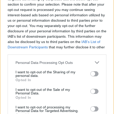
Ανακοινώνονται οι
τον Απρίλιο εφέτος τα
section to confirm your selection. Please note that after your
βαθμολογίες, μετά τις
οδικά τροχαία ατυχήματα
opt-out request is processed you may continue seeing
13:00 σήμερα
28/06/2024 - 13:23
interest-based ads based on personal information utilized by
28/06/2024 - 09:40
us or personal information disclosed to third parties prior to
your opt-out. You may separately opt-out of the further
disclosure of your personal information by third parties on the
IAB’s list of downstream participants. This information may
also be disclosed by us to third parties on the
IAB’s List of
Downstream Participants
that may further disclose it to other
third parties.
Personal Data Processing Opt Outs
I want to opt-out of the Sharing of my
personal data.
Opted In
I want to opt-out of the Sale of my
Personal Data.
ΡΟΗ ΕΙΔΗΣΕΩΝ
Opted In
I want to opt-out of processing my
Personal Data for Targeted Advertising.
Π. Μαρινάκης: «Το δημογραφικό δεν μπορεί να