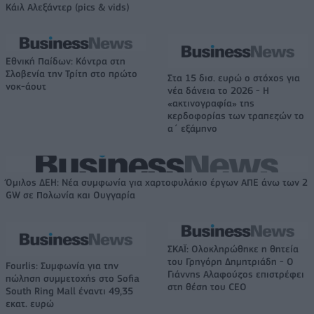
Κάιλ Αλεξάντερ (pics & vids)
Εθνική Παίδων: Κόντρα στη
Σλοβενία την Τρίτη στο πρώτο
Στα 15 δισ. ευρώ ο στόχος για
νοκ-άουτ
νέα δάνεια το 2026 - Η
«ακτινογραφία» της
κερδοφορίας των τραπεζών το
α΄ εξάμηνο
Όμιλος ΔΕΗ: Νέα συμφωνία για χαρτοφυλάκιο έργων ΑΠΕ άνω των 2
GW σε Πολωνία και Ουγγαρία
ΣΚΑΪ: Ολοκληρώθηκε η θητεία
του Γρηγόρη Δημητριάδη - Ο
Fourlis: Συμφωνία για την
Γιάννης Αλαφούζος επιστρέφει
πώληση συμμετοχής στο Sofia
στη θέση του CEO
South Ring Mall έναντι 49,35
εκατ. ευρώ