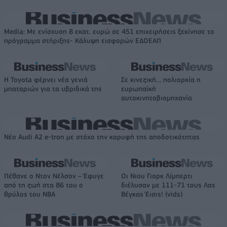
Media: Με ενίσχυση 8 εκατ. ευρώ σε 451 επιχειρήσεις ξεκίνησε το
πρόγραμμα στήριξης- Κάλυψη εισφορών ΕΔΟΕΑΠ
Η Toyota φέρνει νέα γενιά
Σε κινεζική… πολιορκία η
μπαταριών για τα υβριδικά της
ευρωπαϊκή
αυτοκινητοβιομηχανία
Νέο Audi A2 e-tron με στόχο την κορυφή της αποδοτικότητας
Πέθανε ο Ντον Νέλσον – Έφυγε
Οι Νιου Γιορκ Λίμπερτι
από τη ζωή στα 86 του ο
διέλυσαν με 111-71 τους Λας
θρύλος του NBA
Βέγκας Έισις! (vids)