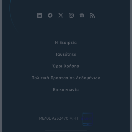
Η Εταιρεία
Ταυτότητα
Όροι Χρήσης
Πολιτική Προστασίας Δεδομένων
Επικοινωνία
ΜΕΛΟΣ #232470 Μ.Η.Τ.