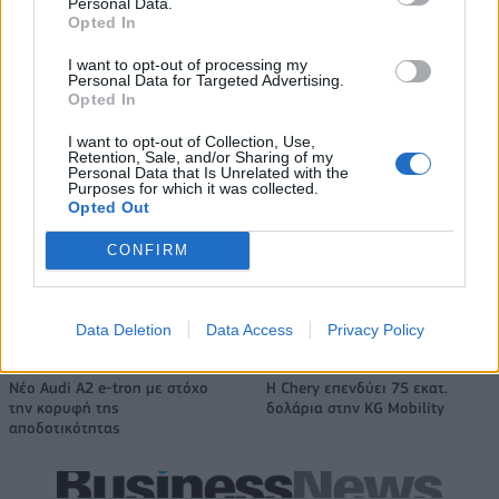
Personal Data.
κέρδη 313 εκατ. ευρώ
Opted In
I want to opt-out of processing my
Personal Data for Targeted Advertising.
Media: Με ενίσχυση 8 εκατ.
Opted In
ευρώ σε 451 επιχειρήσεις
Χρηματοδότηση 8 εκατ. ευρώ
ξεκίνησε το πρόγραμμα
σε 843 μέσα ενημέρωσης-
I want to opt-out of Collection, Use,
στήριξης- Κάλυψη εισφορών
Ξεκίνησε το πενταετές
Retention, Sale, and/or Sharing of my
ΕΔΟΕΑΠ
Personal Data that Is Unrelated with the
πρόγραμμα ενίσχυσης του
Purposes for which it was collected.
Τύπου
Opted Out
CONFIRM
IAB Hellas: Νέα Διοικούσα Επιτροπή και νέο Διοικητικό Συμβούλιο -
Πρόεδρος ο Γαληνός Γιαγλής
Data Deletion
Data Access
Privacy Policy
Νέο Audi A2 e-tron με στόχο
Η Chery επενδύει 75 εκατ.
την κορυφή της
δολάρια στην KG Mobility
αποδοτικότητας