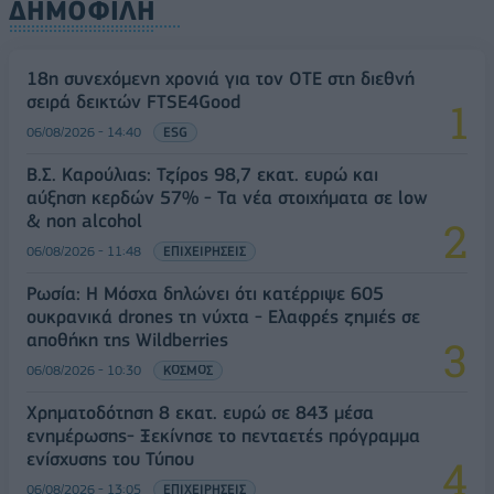
ΔΗΜΟΦΙΛΗ
18η συνεχόμενη χρονιά για τον ΟΤΕ στη διεθνή
σειρά δεικτών FTSE4Good
06/08/2026 - 14:40
ESG
Β.Σ. Καρούλιας: Τζίρος 98,7 εκατ. ευρώ και
αύξηση κερδών 57% - Τα νέα στοιχήματα σε low
& non alcohol
06/08/2026 - 11:48
ΕΠΙΧΕΙΡΗΣΕΙΣ
Ρωσία: Η Μόσχα δηλώνει ότι κατέρριψε 605
ουκρανικά drones τη νύχτα - Ελαφρές ζημιές σε
αποθήκη της Wildberries
06/08/2026 - 10:30
ΚΟΣΜΟΣ
Χρηματοδότηση 8 εκατ. ευρώ σε 843 μέσα
ενημέρωσης- Ξεκίνησε το πενταετές πρόγραμμα
ενίσχυσης του Τύπου
06/08/2026 - 13:05
ΕΠΙΧΕΙΡΗΣΕΙΣ