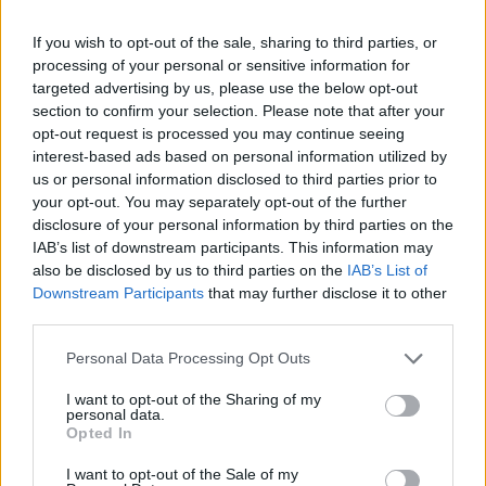
If you wish to opt-out of the sale, sharing to third parties, or
processing of your personal or sensitive information for
targeted advertising by us, please use the below opt-out
section to confirm your selection. Please note that after your
opt-out request is processed you may continue seeing
interest-based ads based on personal information utilized by
us or personal information disclosed to third parties prior to
Εθνική Παίδων: Πρεμιέρα στο Ευρωπαϊκό με αντίπαλο την Ισπανία
your opt-out. You may separately opt-out of the further
(live stream)
disclosure of your personal information by third parties on the
IAB’s list of downstream participants. This information may
also be disclosed by us to third parties on the
IAB’s List of
Downstream Participants
that may further disclose it to other
Καγουάι Λέοναρντ: Αποκάλυψη
third parties.
για νέα παράνομη πηγή εσόδων
Β.Σ. Καρούλιας: Τζίρος 98,7
από τους Κλίπερς (video)
εκατ. ευρώ και αύξηση κερδών
Personal Data Processing Opt Outs
57% - Τα νέα στοιχήματα σε
low & non alcohol
I want to opt-out of the Sharing of my
personal data.
Opted In
Metlen: Ρεκόρ EBITDA στο α' εξάμηνο, στα 550 εκατ. ευρώ – Καθαρά
I want to opt-out of the Sale of my