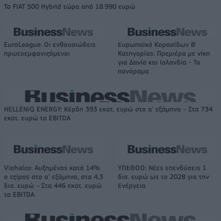
Το FIAT 500 Hybrid τώρα από 18.990 ευρώ
EuroLeague: Οι ενθουσιώδεις
Ευρωπαϊκό Κορασίδων Β'
πρωτοεμφανιζόμενοι
Κατηγορίας: Πρεμιέρα με νίκη
για Δανία και Ισλανδία - Το
πανόραμα
HELLENiQ ENERGY: Κέρδη 393 εκατ. ευρώ στο α' εξάμηνο – Στα 734
εκατ. ευρώ τα EBITDA
Viohalco: Αυξημένος κατά 14%
ΥΠΕΘΟΟ: Νέες επενδύσεις 1
ο τζίρος στο α' εξάμηνο, στα 4,3
δισ. ευρώ ως το 2028 για την
δισ. ευρώ – Στα 446 εκατ. ευρώ
Ενέργεια
τα EBITDA