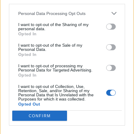
third parties.
αναδιάρθρωσης
ΟΤΕ στη διεθνή σειρά δεικτών
FTSE4Good
Personal Data Processing Opt Outs
I want to opt-out of the Sharing of my
personal data.
Alpha Bank: Για πρώτη φορά το Αρχαίο Θέατρο Επιδαύρου άνοιξε τις
Opted In
πύλες του σε όλους
I want to opt-out of the Sale of my
Personal Data.
Opted In
ESG Report 2025: Πώς η ΑΒ Βασιλόπουλος μετατρέπει τη
βιωσιμότητα σε καθημερινή πράξη
I want to opt-out of processing my
Personal Data for Targeted Advertising.
Opted In
I want to opt-out of Collection, Use,
Retention, Sale, and/or Sharing of my
Personal Data that Is Unrelated with the
ΠΕΡΙΣΣΌΤΕΡΑ ΣΕ ΑΥΤΉ ΤΗΝ ΚΑΤΗΓΟΡΊΑ
Purposes for which it was collected.
Opted Out
CONFIRM