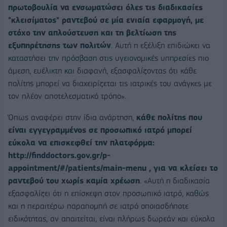
πρωτοβουλία να ενσωματώσει όλες τις διαδικασίες
"κλεισίματος" ραντεβού σε μία ενιαία εφαρμογή, με
στόχο την απλούστευση και τη βελτίωση της
εξυπηρέτησης των πολιτών
. Αυτή η εξέλιξη επιδιώκει να
καταστήσει την πρόσβαση στις υγειονομικές υπηρεσίες πιο
άμεση, ευέλικτη και διαφανή, εξασφαλίζοντας ότι κάθε
πολίτης μπορεί να διαχειρίζεται τις ιατρικές του ανάγκες με
τον πλέον αποτελεσματικό τρόπο».
Όπως αναφέρει στην ίδια ανάρτηση,
κάθε πολίτης που
είναι εγγεγραμμένος σε προσωπικό ιατρό μπορεί
εύκολα να επισκεφθεί την πλατφόρμα:
http://finddoctors.gov.gr/p-
appointment/#/patients/main-menu , για να κλείσει το
ραντεβού του χωρίς καμία χρέωση
. «Αυτή η διαδικασία
εξασφαλίζει ότι η επίσκεψη στον προσωπικό ιατρό, καθώς
και η περαιτέρω παραπομπή σε ιατρό οποιασδήποτε
ειδικότητας, αν απαιτείται, είναι πλήρως δωρεάν και εύκολα