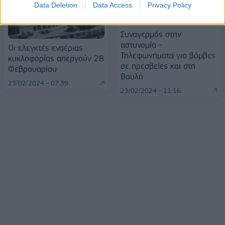
Data Deletion
Data Access
Privacy Policy
Συναγερμός στην
αστυνομία -
Οι ελεγκτές εναέριας
Τηλεφωνήματα για βόμβες
κυκλοφορίας απεργούν 28
σε πρεσβείες και στη
Φεβρουαρίου
Βουλή
23/02/2024 - 07:39
23/02/2024 - 11:16