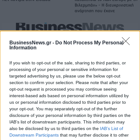
Βιλερμπάν» - Η διευκρινιστική
ανάρτηση που έκανε
HELLENiQ ENERGY: Κέρδη 393 εκατ. ευρώ στο α' εξάμηνο – Στα 734
εκατ. ευρώ τα EBITDA
BusinessNews.gr -
Do Not Process My Personal
Information
If you wish to opt-out of the sale, sharing to third parties, or
processing of your personal or sensitive information for
Viohalco: Αυξημένος κατά 14%
ΥΠΕΘΟΟ: Νέες επενδύσεις 1
targeted advertising by us, please use the below opt-out
ο τζίρος στο α' εξάμηνο, στα 4,3
δισ. ευρώ ως το 2028 για την
section to confirm your selection. Please note that after your
δισ. ευρώ – Στα 446 εκατ. ευρώ
Ενέργεια
τα EBITDA
opt-out request is processed you may continue seeing
interest-based ads based on personal information utilized by
us or personal information disclosed to third parties prior to
your opt-out. You may separately opt-out of the further
Η συμφωνία Arval-Athlon αναδιαμορφώνει την αγορά leasing
disclosure of your personal information by third parties on the
IAB’s list of downstream participants. This information may
also be disclosed by us to third parties on the
IAB’s List of
Downstream Participants
that may further disclose it to other
VW: Η δύσκολη εξίσωση της
18η συνεχόμενη χρονιά για τον