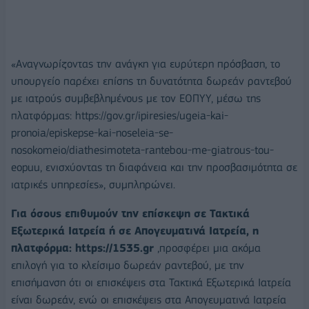
«Αναγνωρίζοντας την ανάγκη για ευρύτερη πρόσβαση, το
υπουργείο παρέχει επίσης τη δυνατότητα δωρεάν ραντεβού
με ιατρούς συμβεβλημένους με τον ΕΟΠΥΥ, μέσω της
πλατφόρμας: https://gov.gr/ipiresies/ugeia-kai-
pronoia/episkepse-kai-noseleia-se-
nosokomeio/diathesimoteta-rantebou-me-giatrous-tou-
eopuu, ενισχύοντας τη διαφάνεια και την προσβασιμότητα σε
ιατρικές υπηρεσίες», συμπληρώνει.
Για όσους επιθυμούν την επίσκεψη σε Τακτικά
Εξωτερικά Ιατρεία ή σε Απογευματινά Ιατρεία, η
πλατφόρμα: https://1535.gr
,προσφέρει μια ακόμα
επιλογή για το κλείσιμο δωρεάν ραντεβού, με την
επισήμανση ότι οι επισκέψεις στα Τακτικά Εξωτερικά Ιατρεία
είναι δωρεάν, ενώ οι επισκέψεις στα Απογευματινά Ιατρεία