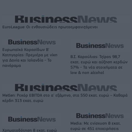
EuroLeague: Οι ενθουσιώδεις πρωτοεμφανιζόμενοι
Ευρωπαϊκό Κορασίδων Β'
Κατηγορίας: Πρεμιέρα με νίκη
Β.Σ. Καρούλιας: Τζίρος 98,7
για Δανία και Ισλανδία - Το
εκατ. ευρώ και αύξηση κερδών
πανόραμα
57% - Τα νέα στοιχήματα σε
low & non alcohol
Metlen: Ρεκόρ EBITDA στο α' εξάμηνο, στα 550 εκατ. ευρώ – Καθαρά
κέρδη 313 εκατ. ευρώ
Media: Με ενίσχυση 8 εκατ.
ευρώ σε 451 επιχειρήσεις
Χρηματοδότηση 8 εκατ. ευρώ