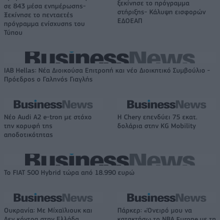
ξεκίνησε το πρόγραμμα
σε 843 μέσα ενημέρωσης-
στήριξης- Κάλυψη εισφορών
Ξεκίνησε το πενταετές
ΕΔΟΕΑΠ
πρόγραμμα ενίσχυσης του
Τύπου
IAB Hellas: Νέα Διοικούσα Επιτροπή και νέο Διοικητικό Συμβούλιο -
Πρόεδρος ο Γαληνός Γιαγλής
Νέο Audi A2 e-tron με στόχο
Η Chery επενδύει 75 εκατ.
την κορυφή της
δολάρια στην KG Mobility
αποδοτικότητας
Το FIAT 500 Hybrid τώρα από 18.990 ευρώ
Ουκρανία: Με Μίχαϊλιουκ και
Πάρκερ: «Όνειρό μου να
Λεν κόντρα στην Ελλάδα
κατακτήσω το ΝΒΑ Europe με τη