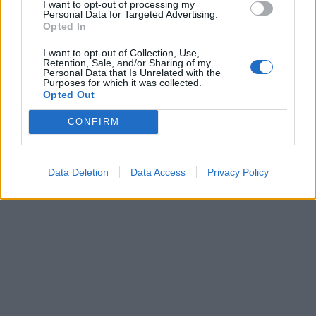
I want to opt-out of processing my
Personal Data for Targeted Advertising.
Opted In
I want to opt-out of Collection, Use,
Retention, Sale, and/or Sharing of my
Personal Data that Is Unrelated with the
Τα πρωτοσέλιδα της Τρίτης
Εξαρθρώθηκε κύκλωμα
Purposes for which it was collected.
(2/1)
Αλβανών που "άδειαζε"
Opted Out
τραπεζικούς λογαριασμούς
02/01/2024 - 10:32
καταθετών στην Ελλάδα
CONFIRM
02/01/2024 - 13:02
Data Deletion
Data Access
Privacy Policy