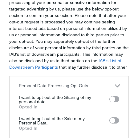
processing of your personal or sensitive information for
VW: Η δύσκολη εξίσωση της
18η συνεχόμενη χρονιά για τον
targeted advertising by us, please use the below opt-out
αναδιάρθρωσης
ΟΤΕ στη διεθνή σειρά δεικτών
FTSE4Good
section to confirm your selection. Please note that after your
opt-out request is processed you may continue seeing
interest-based ads based on personal information utilized by
us or personal information disclosed to third parties prior to
Alpha Bank: Για πρώτη φορά το Αρχαίο Θέατρο Επιδαύρου άνοιξε τις
your opt-out. You may separately opt-out of the further
πύλες του σε όλους
disclosure of your personal information by third parties on the
IAB’s list of downstream participants. This information may
also be disclosed by us to third parties on the
IAB’s List of
Downstream Participants
that may further disclose it to other
ESG Report 2025: Πώς η ΑΒ Βασιλόπουλος μετατρέπει τη
βιωσιμότητα σε καθημερινή πράξη
third parties.
Personal Data Processing Opt Outs
I want to opt-out of the Sharing of my
personal data.
Opted In
ΠΕΡΙΣΣΌΤΕΡΑ ΣΕ ΑΥΤΉ ΤΗΝ ΚΑΤΗΓΟΡΊΑ
I want to opt-out of the Sale of my
Personal Data.
Opted In