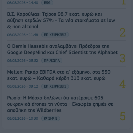
06/08/2026 - 14:40
ESG
Β.Σ. Καρούλιας: Τζίρος 98,7 εκατ. ευρώ και
αύξηση κερδών 57% - Τα νέα στοιχήματα σε low
& non alcohol
06/08/2026 - 11:48
ΕΠΙΧΕΙΡΗΣΕΙΣ
Ο Demis Hassabis αναλαμβάνει Πρόεδρος της
Google DeepMind και Chief Scientist της Alphabet
06/08/2026 - 09:32
ΠΡΟΣΩΠΑ
Metlen: Ρεκόρ EBITDA στο α' εξάμηνο, στα 550
εκατ. ευρώ – Καθαρά κέρδη 313 εκατ. ευρώ
06/08/2026 - 09:12
ΕΠΙΧΕΙΡΗΣΕΙΣ
Ρωσία: Η Μόσχα δηλώνει ότι κατέρριψε 605
ουκρανικά drones τη νύχτα - Ελαφρές ζημιές σε
αποθήκη της Wildberries
06/08/2026 - 10:30
ΚΟΣΜΟΣ