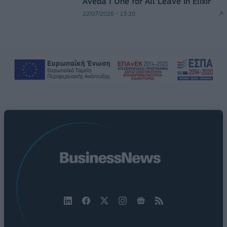
Aveda I One for All Leave in Elixir
22/07/2026 - 13:20