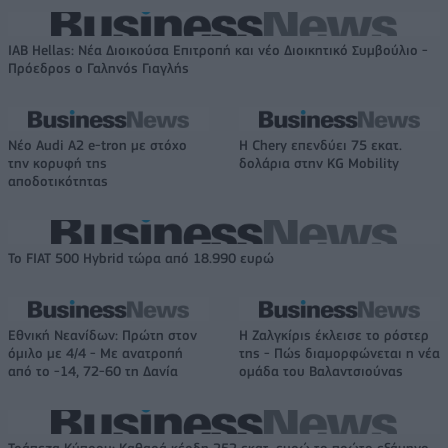
IAB Hellas: Νέα Διοικούσα Επιτροπή και νέο Διοικητικό Συμβούλιο -
Πρόεδρος ο Γαληνός Γιαγλής
Νέο Audi A2 e-tron με στόχο
Η Chery επενδύει 75 εκατ.
την κορυφή της
δολάρια στην KG Mobility
αποδοτικότητας
Το FIAT 500 Hybrid τώρα από 18.990 ευρώ
Εθνική Νεανίδων: Πρώτη στον
Η Ζαλγκίρις έκλεισε το ρόστερ
όμιλο με 4/4 - Με ανατροπή
της - Πώς διαμορφώνεται η νέα
από το -14, 72-60 τη Δανία
ομάδα του Βαλαντσιούνας
Τράπεζα Κύπρου: Καθαρά κέρδη 252 εκατ. ευρώ το πρώτο εξάμηνο