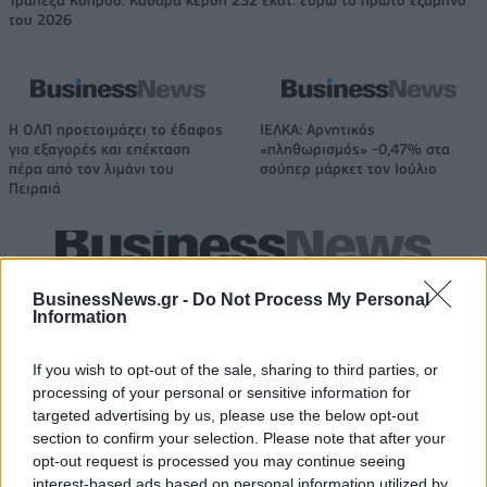
του 2026
H ΟΛΠ προετοιμάζει το έδαφος
ΙΕΛΚΑ: Αρνητικός
για εξαγορές και επέκταση
«πληθωρισμός» -0,47% στα
πέρα από τον λιμάνι του
σούπερ μάρκετ τον Ιούλιο
Πειραιά
Η συμφωνία Arval-Athlon αναδιαμορφώνει την αγορά leasing
BusinessNews.gr -
Do Not Process My Personal
Information
VW: Η δύσκολη εξίσωση της
ESG Report 2025: Πώς η ΑΒ
If you wish to opt-out of the sale, sharing to third parties, or
αναδιάρθρωσης
Βασιλόπουλος μετατρέπει τη
processing of your personal or sensitive information for
βιωσιμότητα σε καθημερινή
πράξη
targeted advertising by us, please use the below opt-out
section to confirm your selection. Please note that after your
opt-out request is processed you may continue seeing
interest-based ads based on personal information utilized by