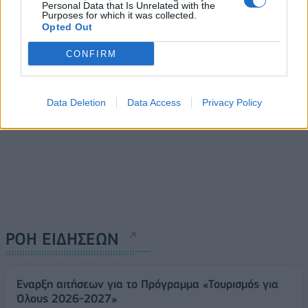
πρώτες 35 εβδομάδες του
Personal Data that Is Unrelated with the
2023
Purposes for which it was collected.
10/10/2023 - 10:20
Opted Out
10/10/2023 - 13:24
CONFIRM
Data Deletion
Data Access
Privacy Policy
ΡΟΗ ΕΙΔΗΣΕΩΝ
Έναρξη αιτήσεων για το Πρόγραμμα «Τουρισμός για
Όλους 2026-2027»