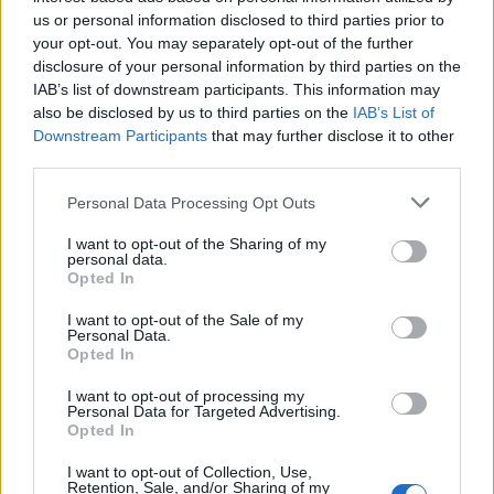
Stoiximan: «Πού ήσουν;» στις μεγάλες στιγμές του Ολυμπιακού
us or personal information disclosed to third parties prior to
your opt-out. You may separately opt-out of the further
disclosure of your personal information by third parties on the
IAB’s list of downstream participants. This information may
Η EY Ελλάδος διακρίθηκε με το Σήμα Διαφορετικότητας για τη
also be disclosed by us to third parties on the
IAB’s List of
δέσμευσή της στη συμπερίληψη
Downstream Participants
that may further disclose it to other
third parties.
Personal Data Processing Opt Outs
ΠΕΡΙΣΣΌΤΕΡΑ ΣΕ ΑΥΤΉ ΤΗΝ ΚΑΤΗΓΟΡΊΑ
I want to opt-out of the Sharing of my
personal data.
Opted In
I want to opt-out of the Sale of my
Personal Data.
Opted In
I want to opt-out of processing my
Personal Data for Targeted Advertising.
Opted In
ΕΛΣΤΑΤ: Μείωση των
Οι τίτλοι των σημερινών
θανάτων κατά 10,9% τις
I want to opt-out of Collection, Use,
Retention, Sale, and/or Sharing of my
εφημερίδων (10/10)