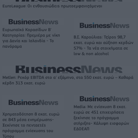
EuroLeague: Οι ενθουσιώδεις πρωτοεμφανιζόμενοι
Ευρωπαϊκό Κορασίδων Β'
Κατηγορίας: Πρεμιέρα με νίκη
Β.Σ. Καρούλιας: Τζίρος 98,7
για Δανία και Ισλανδία - Το
εκατ. ευρώ και αύξηση κερδών
πανόραμα
57% - Τα νέα στοιχήματα σε
low & non alcohol
Metlen: Ρεκόρ EBITDA στο α' εξάμηνο, στα 550 εκατ. ευρώ – Καθαρά
κέρδη 313 εκατ. ευρώ
Media: Με ενίσχυση 8 εκατ.
ευρώ σε 451 επιχειρήσεις
Χρηματοδότηση 8 εκατ. ευρώ
ξεκίνησε το πρόγραμμα
σε 843 μέσα ενημέρωσης-
στήριξης- Κάλυψη εισφορών
Ξεκίνησε το πενταετές
ΕΔΟΕΑΠ
πρόγραμμα ενίσχυσης του
Τύπου