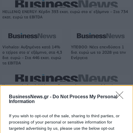
HELLENiQ ENERGY: Κέρδη 393 εκατ. ευρώ στο α' εξάμηνο – Στα 734
εκατ. ευρώ τα EBITDA
Viohalco: Αυξημένος κατά 14%
ΥΠΕΘΟΟ: Νέες επενδύσεις 1
ο τζίρος στο α' εξάμηνο, στα 4,3
δισ. ευρώ ως το 2028 για την
δισ. ευρώ – Στα 446 εκατ. ευρώ
Ενέργεια
τα EBITDA
Η συμφωνία Arval-Athlon αναδιαμορφώνει την αγορά leasing
BusinessNews.gr -
Do Not Process My Personal
Information
VW: Η δύσκολη εξίσωση της
18η συνεχόμενη χρονιά για τον
αναδιάρθρωσης
ΟΤΕ στη διεθνή σειρά δεικτών
If you wish to opt-out of the sale, sharing to third parties, or
FTSE4Good
processing of your personal or sensitive information for
targeted advertising by us, please use the below opt-out