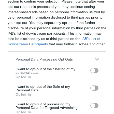
section to confirm your selection. Please note that after your
opt-out request is processed you may continue seeing
Alpha Bank: Για πρώτη φορά το Αρχαίο Θέατρο Επιδαύρου άνοιξε τις
interest-based ads based on personal information utilized by
πύλες του σε όλους
us or personal information disclosed to third parties prior to
your opt-out. You may separately opt-out of the further
disclosure of your personal information by third parties on the
ESG Report 2025: Πώς η ΑΒ Βασιλόπουλος μετατρέπει τη
IAB’s list of downstream participants. This information may
βιωσιμότητα σε καθημερινή πράξη
also be disclosed by us to third parties on the
IAB’s List of
Downstream Participants
that may further disclose it to other
third parties.
Personal Data Processing Opt Outs
ΠΕΡΙΣΣΌΤΕΡΑ ΣΕ ΑΥΤΉ ΤΗΝ ΚΑΤΗΓΟΡΊΑ
I want to opt-out of the Sharing of my
personal data.
Opted In
I want to opt-out of the Sale of my
Personal Data.
Opted In
I want to opt-out of processing my
Personal Data for Targeted Advertising.
Opted In
Ασμάτογλου: Μείωση