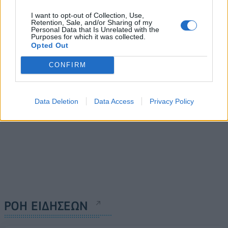
Την Κυριακή 27 Μαρτίου
τιμών για όλους στα
αλλάζει η ώρα
I want to opt-out of Collection, Use,
καύσιμα και όχι
Retention, Sale, and/or Sharing of my
14/03/2022 - 10:05
Personal Data that Is Unrelated with the
ετεροχρονισμένες
Purposes for which it was collected.
επιδοτήσεις (Vid)
Opted Out
14/03/2022 - 08:36
CONFIRM
Data Deletion
Data Access
Privacy Policy
ΡΟΗ ΕΙΔΗΣΕΩΝ