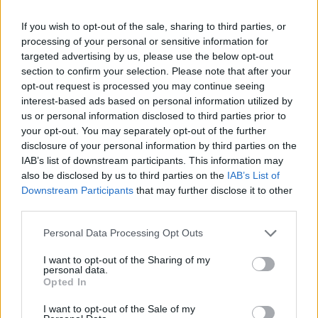
If you wish to opt-out of the sale, sharing to third parties, or
processing of your personal or sensitive information for
Η Chery επενδύει 75 εκατ. δολάρια στην KG Mobility
targeted advertising by us, please use the below opt-out
section to confirm your selection. Please note that after your
opt-out request is processed you may continue seeing
interest-based ads based on personal information utilized by
Το FIAT 500 Hybrid τώρα από
Ατρόμητος και Novibet
us or personal information disclosed to third parties prior to
18.990 ευρώ
συνεχίζουν μαζί: Ανανέωση της
your opt-out. You may separately opt-out of the further
συνεργασίας τους μέχρι το
2028
disclosure of your personal information by third parties on the
IAB’s list of downstream participants. This information may
also be disclosed by us to third parties on the
IAB’s List of
Downstream Participants
that may further disclose it to other
18η συνεχόμενη χρονιά για τον ΟΤΕ στη διεθνή σειρά δεικτών
third parties.
FTSE4Good
Personal Data Processing Opt Outs
I want to opt-out of the Sharing of my
Alpha Bank: Για πρώτη φορά το Αρχαίο Θέατρο Επιδαύρου άνοιξε τις
personal data.
πύλες του σε όλους
Opted In
I want to opt-out of the Sale of my