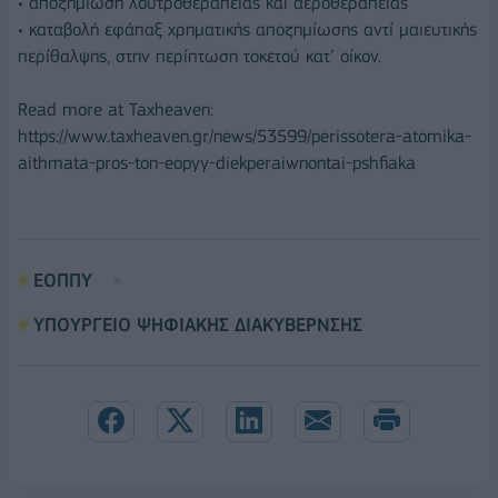
• αποζημίωση λουτροθεραπείας και αεροθεραπείας
• καταβολή εφάπαξ χρηματικής αποζημίωσης αντί μαιευτικής
περίθαλψης, στην περίπτωση τοκετού κατ’ οίκον.
Read more at Taxheaven:
https://www.taxheaven.gr/news/53599/perissotera-atomika-
aithmata-pros-ton-eopyy-diekperaiwnontai-pshfiaka
ΕΟΠΠΥ
ΥΠΟΥΡΓΕΙΟ ΨΗΦΙΑΚΗΣ ΔΙΑΚΥΒΕΡΝΣΗΣ