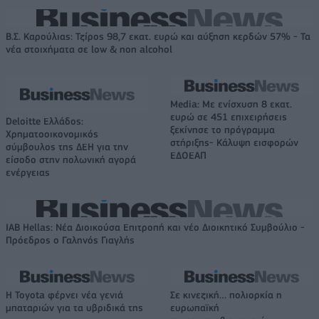
Β.Σ. Καρούλιας: Τζίρος 98,7 εκατ. ευρώ και αύξηση κερδών 57% - Τα
νέα στοιχήματα σε low & non alcohol
Media: Με ενίσχυση 8 εκατ.
ευρώ σε 451 επιχειρήσεις
Deloitte Ελλάδος:
ξεκίνησε το πρόγραμμα
Χρηματοοικονομικός
στήριξης- Κάλυψη εισφορών
σύμβουλος της ΔΕΗ για την
ΕΔΟΕΑΠ
είσοδο στην πολωνική αγορά
ενέργειας
IAB Hellas: Νέα Διοικούσα Επιτροπή και νέο Διοικητικό Συμβούλιο -
Πρόεδρος ο Γαληνός Γιαγλής
Η Toyota φέρνει νέα γενιά
Σε κινεζική… πολιορκία η
μπαταριών για τα υβριδικά της
ευρωπαϊκή