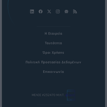
Η Εταιρεία
Ταυτότητα
Όροι Χρήσης
Πολιτική Προστασίας Δεδομένων
Επικοινωνία
ΜΕΛΟΣ #232470 Μ.Η.Τ.