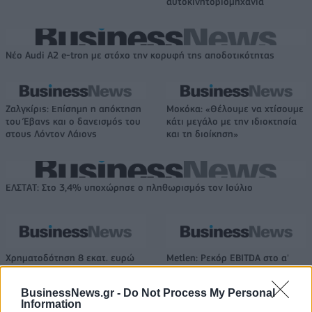
αυτοκινητοβιομηχανία
Νέο Audi A2 e-tron με στόχο την κορυφή της αποδοτικότητας
Ζαλγκίρις: Επίσημη η απόκτηση
Μοκόκα: «Θέλουμε να χτίσουμε
του Έβανς και ο δανεισμός του
κάτι μεγάλο με την ιδιοκτησία
στους Λόντον Λάιονς
και τη διοίκηση»
ΕΛΣΤΑΤ: Στο 3,4% υποχώρησε ο πληθωρισμός τον Ιούλιο
Χρηματοδότηση 8 εκατ. ευρώ
Metlen: Ρεκόρ EBITDA στο α'
σε 843 μέσα ενημέρωσης-
εξάμηνο, στα 550 εκατ. ευρώ –
Ξεκίνησε το πενταετές
Καθαρά κέρδη 313 εκατ. ευρώ
BusinessNews.gr -
Do Not Process My Personal
πρόγραμμα ενίσχυσης του
Information
Τύπου