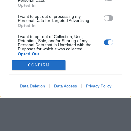
Personal Data.
Opted In
I want to opt-out of processing my
ΠΕΡΙΣΣΌΤΕΡΑ ΣΕ ΑΥΤΉ ΤΗΝ ΚΑΤΗΓΟΡΊΑ
Personal Data for Targeted Advertising.
Opted In
I want to opt-out of Collection, Use,
Retention, Sale, and/or Sharing of my
Personal Data that Is Unrelated with the
Purposes for which it was collected.
Opted Out
ΕΟΔΥ: Τι ισχύει για
25η Μαρτίου: Οι
CONFIRM
εμβολιασμένους και όσους
παραδόσεις από διάφορα
νόσησαν
μέρη της Ελλάδας
24/03/2021 - 13:00
24/03/2021 - 13:04
Data Deletion
Data Access
Privacy Policy