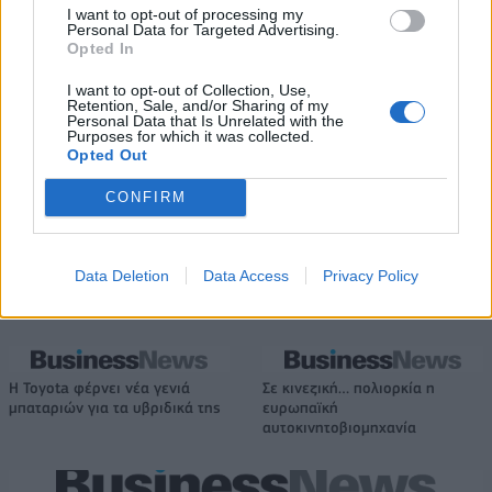
κέρδη 313 εκατ. ευρώ
I want to opt-out of processing my
Personal Data for Targeted Advertising.
Opted In
I want to opt-out of Collection, Use,
Media: Με ενίσχυση 8 εκατ.
Retention, Sale, and/or Sharing of my
ευρώ σε 451 επιχειρήσεις
Χρηματοδότηση 8 εκατ. ευρώ
Personal Data that Is Unrelated with the
ξεκίνησε το πρόγραμμα
Purposes for which it was collected.
σε 843 μέσα ενημέρωσης-
στήριξης- Κάλυψη εισφορών
Opted Out
Ξεκίνησε το πενταετές
ΕΔΟΕΑΠ
πρόγραμμα ενίσχυσης του
CONFIRM
Τύπου
Data Deletion
Data Access
Privacy Policy
IAB Hellas: Νέα Διοικούσα Επιτροπή και νέο Διοικητικό Συμβούλιο -
Πρόεδρος ο Γαληνός Γιαγλής
Η Toyota φέρνει νέα γενιά
Σε κινεζική… πολιορκία η
μπαταριών για τα υβριδικά της
ευρωπαϊκή
αυτοκινητοβιομηχανία