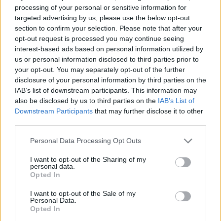
processing of your personal or sensitive information for
targeted advertising by us, please use the below opt-out
section to confirm your selection. Please note that after your
opt-out request is processed you may continue seeing
interest-based ads based on personal information utilized by
us or personal information disclosed to third parties prior to
your opt-out. You may separately opt-out of the further
disclosure of your personal information by third parties on the
IAB’s list of downstream participants. This information may
Εθνική Παίδων: Πρεμιέρα στο Ευρωπαϊκό με αντίπαλο την Ισπανία
also be disclosed by us to third parties on the
IAB’s List of
(live stream)
Downstream Participants
that may further disclose it to other
third parties.
Ευρωπαϊκό Κορασίδων:
Personal Data Processing Opt Outs
Τζάμπολ για την Εθνική στα
Β.Σ. Καρούλιας: Τζίρος 98,7
Ιωάννινα κόντρα στην Ιρλανδία
I want to opt-out of the Sharing of my
εκατ. ευρώ και αύξηση κερδών
personal data.
(live stream)
57% - Τα νέα στοιχήματα σε
Opted In
low & non alcohol
I want to opt-out of the Sale of my
Personal Data.
Opted In
Metlen: Ρεκόρ EBITDA στο α' εξάμηνο, στα 550 εκατ. ευρώ – Καθαρά