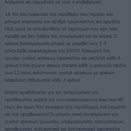
Αιτήματος και περιμένετε να γίνει η επιβεβαίωση.
14. Θα σας εμφανίσει ένα παράθυρο που περιέχει ένα
μήνυμα σημειώστε τον αριθμό πρωτοκόλλου και αρμόδια
ΠΕΔΙ ώστε να απευθυνθείτε σε περίπτωση που κάτι πάει
στραβά και δεν λάβετε την αποζημίωση για τα οπτικά. Ο
χρόνος διεκπεραίωσης μπορεί να υπερβεί τους 2-3
μήνες.Κάθε ασφαλισμένος του ΕΟΠΥΥ δικαιούται ένα
ζευγάρι γυαλιά οράσεως (κρύσταλλα και σκελετό) κάθε 4
χρόνια ή ένα ζεύγος φακών επαφής κάθε 2 χρόνια.Σε παιδιά
έως 12 ετών, καλύπτονται γυαλιά οράσεως με φακούς
ασφαλείας (άθραυστα) κάθε 2 χρόνια.
Επίσης προβλέπονται για την αντιμετώπιση της
πρεσβυωπίας γυαλιά για τους ασφαλισμένους άνω των 40
ετών, όχι όμως δύο ζευγάρια (για παράδειγμα, ένα μυωπίας
και ένα πρεσβυωπίας).Το μέγιστο ποσό αποζημίωσης για
γυαλιά οράσεως (μυωπίας, υπερμετρωπίας, αστιγματισμού,
πρεσβυωπίας, πολυεστιακά και διπλοεστιακά) (κρύσταλλα