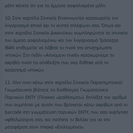
μέλη κάνετε ότι για τα έμμεσα ασφαλισμένα μέλη.
10. Στην καρτέλα Στοιχεία Επικοινωνίας καταχωρείτε τον
λογαριασμό email και το κινητό τηλέφωνο σας. Όπως και
στην καρτέλα Στοιχεία Δικαιούχου συμπληρώνετε τα στοιχεία
του άμεσα ασφαλισμένου και τον λογαριασμό Τράπεζας
ΙΒΑΝ επιθυμείτε να λάβετε το ποσό της αποζημίωσης
οπτικών. Στο πεδίο «Αιτούμενο ποσό» καταχωρούμε το
ακριβές ποσό τις απόδειξης που σας δόθηκε από το
κατάστημά οπτικών.
11. Λίγο ποιο κάτω στην καρτέλα Στοιχεία Παραπεμπτικού/
Γνωμάτευσης βλέπετε τις διαθέσιμες Γνωματεύσεις
Παροχών ΕΚΠΥ (Πίνακας «Διαθέσιμες»). Επιλέξτε τον αριθμό
που συμπίπτει με αυτόν που βρίσκεται κάτω ακριβώς από το
barcode στη γνωμάτευση παροχών ΕΚΠΥ, που σας χορήγησε
οφθαλμίατρος σας, και πατήστε το βελάκι για να την
μεταφέρετε στον πίνακα «Επιλεγμένες».