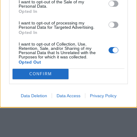
ΠΕΡΙΣΣΌΤΕΡΑ ΣΕ ΑΥΤΉ ΤΗΝ ΚΑΤΗΓΟΡΊΑ
I want to opt-out of the Sale of my
Personal Data.
Opted In
I want to opt-out of processing my
Personal Data for Targeted Advertising.
Opted In
I want to opt-out of Collection, Use,
Retention, Sale, and/or Sharing of my
Personal Data that Is Unrelated with the
Συνεχίζεται η υποβολή
Purposes for which it was collected.
αιτημάτων για την
Κορονοϊός: Μόλις οκτώ
Opted Out
ενίσχυση στους
ιδιώτες γιατροί
ελαιοπαραγωγούς
CONFIRM
ανταποκρίθηκαν στην
έκκληση για ενίσχυση του
23/11/2020 - 13:55
EΣΥ
Data Deletion
Data Access
Privacy Policy
23/11/2020 - 13:47