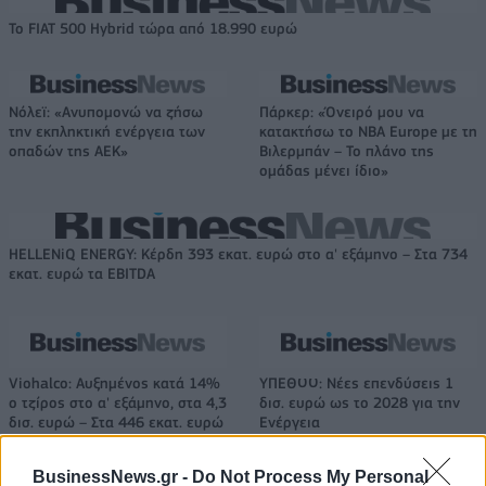
Το FIAT 500 Hybrid τώρα από 18.990 ευρώ
Νόλεϊ: «Ανυπομονώ να ζήσω
Πάρκερ: «Όνειρό μου να
την εκπληκτική ενέργεια των
κατακτήσω το ΝΒΑ Europe με τη
οπαδών της ΑΕΚ»
Βιλερμπάν – Το πλάνο της
ομάδας μένει ίδιο»
HELLENiQ ENERGY: Κέρδη 393 εκατ. ευρώ στο α' εξάμηνο – Στα 734
εκατ. ευρώ τα EBITDA
Viohalco: Αυξημένος κατά 14%
ΥΠΕΘΟΟ: Νέες επενδύσεις 1
ο τζίρος στο α' εξάμηνο, στα 4,3
δισ. ευρώ ως το 2028 για την
δισ. ευρώ – Στα 446 εκατ. ευρώ
Ενέργεια
τα EBITDA
BusinessNews.gr -
Do Not Process My Personal