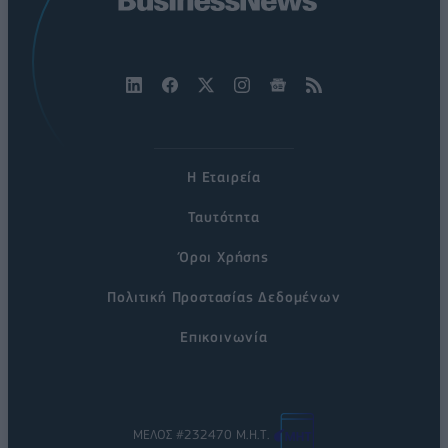
Η Εταιρεία
Ταυτότητα
Όροι Χρήσης
Πολιτική Προστασίας Δεδομένων
Επικοινωνία
ΜΕΛΟΣ #232470 Μ.Η.Τ.