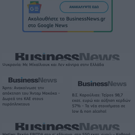
Ουκρανία: Με Μίχαϊλιουκ και Λεν κόντρα στην Ελλάδα
Άρης: Ανακοίνωσε την
απόκτηση του Άνταμ Μοκόκα -
Β.Σ. Καρούλιας: Τζίρος 98,7
Δωρεά της ΚΑΕ στους
εκατ. ευρώ και αύξηση κερδών
πυρόπληκτους
57% - Τα νέα στοιχήματα σε
low & non alcohol
Metlen: Ρεκόρ EBITDA στο α' εξάμηνο, στα 550 εκατ. ευρώ – Καθαρά