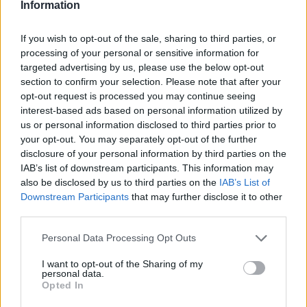
Information
Η συμφωνία Arval-Athlon αναδιαμορφώνει την αγορά leasing
If you wish to opt-out of the sale, sharing to third parties, or
processing of your personal or sensitive information for
targeted advertising by us, please use the below opt-out
VW: Η δύσκολη εξίσωση της
18η συνεχόμενη χρονιά για τον
section to confirm your selection. Please note that after your
αναδιάρθρωσης
ΟΤΕ στη διεθνή σειρά δεικτών
opt-out request is processed you may continue seeing
FTSE4Good
interest-based ads based on personal information utilized by
us or personal information disclosed to third parties prior to
your opt-out. You may separately opt-out of the further
disclosure of your personal information by third parties on the
Alpha Bank: Για πρώτη φορά το Αρχαίο Θέατρο Επιδαύρου άνοιξε τις
πύλες του σε όλους
IAB’s list of downstream participants. This information may
also be disclosed by us to third parties on the
IAB’s List of
Downstream Participants
that may further disclose it to other
third parties.
ESG Report 2025: Πώς η ΑΒ Βασιλόπουλος μετατρέπει τη
βιωσιμότητα σε καθημερινή πράξη
Personal Data Processing Opt Outs
I want to opt-out of the Sharing of my
personal data.
Opted In