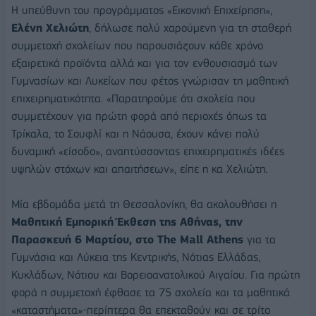
Η υπεύθυνη του προγράμματος «Εικονική Επιχείρηση»,
Ελένη
Χελιώτη
, δήλωσε πολύ χαρούμενη για τη σταθερή
συμμετοχή σχολείων που παρουσιάζουν κάθε χρόνο
εξαιρετικά προϊόντα αλλά και για τον ενθουσιασμό των
Γυμνασίων και Λυκείων που φέτος γνώρισαν τη μαθητική
επιχειρηματικότητα. «Παρατηρούμε ότι σχολεία που
συμμετέχουν για πρώτη φορά από περιοχές όπως τα
Τρίκαλα, το Σουφλί και η Νάουσα, έχουν κάνει πολύ
δυναμική «είσοδο», αναπτύσσοντας επιχειρηματικές ιδέες
υψηλών στόχων και απαιτήσεων», είπε η κα Χελιώτη.
Μία εβδομάδα μετά τη Θεσσαλονίκη, θα ακολουθήσει η
Μαθητική
Εμ
π
ορική
Έκθεση
της
Αθήνας
,
την
Παρασκευή
6
Μαρτίου
,
στο
The
Mall
Athens
για τα
Γυμνάσια και Λύκεια της Κεντρικής, Νότιας Ελλάδας,
Κυκλάδων, Νότιου και Βορειοανατολικού Αιγαίου. Για πρώτη
φορά η συμμετοχή έφθασε τα 75 σχολεία και τα μαθητικά
«καταστήματα»-περίπτερα θα επεκταθούν και σε τρίτο