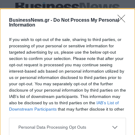
Live στις 15:30 για το Ευρωπαϊκό Παίδων, Ελλάδα-Ισπανία
BusinessNews.gr -
Do Not Process My Personal
Information
Μοκόκα: «Θέλουμε να χτίσουμε
If you wish to opt-out of the sale, sharing to third parties, or
κάτι μεγάλο με την ιδιοκτησία
Fourlis: Συμφωνία για την
processing of your personal or sensitive information for
και τη διοίκηση»
πώληση συμμετοχής στο Sofia
targeted advertising by us, please use the below opt-out
South Ring Mall έναντι 49,35
section to confirm your selection. Please note that after your
εκατ. ευρώ
opt-out request is processed you may continue seeing
interest-based ads based on personal information utilized by
us or personal information disclosed to third parties prior to
your opt-out. You may separately opt-out of the further
Β.Σ. Καρούλιας: Τζίρος 98,7 εκατ. ευρώ και αύξηση κερδών 57% - Τα
νέα στοιχήματα σε low & non alcohol
disclosure of your personal information by third parties on the
IAB’s list of downstream participants. This information may
also be disclosed by us to third parties on the
IAB’s List of
Downstream Participants
that may further disclose it to other
Media: Με ενίσχυση 8 εκατ.
third parties.
ευρώ σε 451 επιχειρήσεις
Χρηματοδότηση 8 εκατ. ευρώ
ξεκίνησε το πρόγραμμα
σε 843 μέσα ενημέρωσης-
Personal Data Processing Opt Outs
στήριξης- Κάλυψη εισφορών
Ξεκίνησε το πενταετές
ΕΔΟΕΑΠ