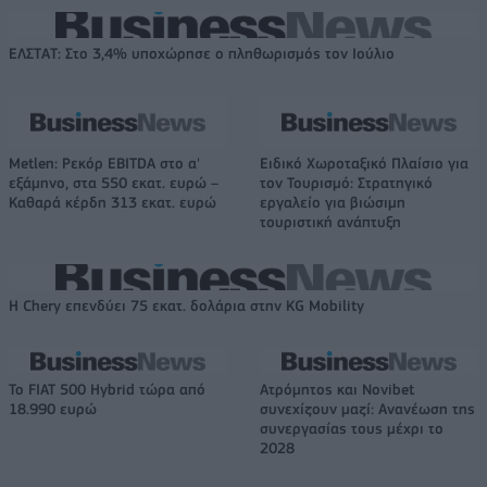
ΕΛΣΤΑΤ: Στο 3,4% υποχώρησε ο πληθωρισμός τον Ιούλιο
Metlen: Ρεκόρ EBITDA στο α'
Ειδικό Χωροταξικό Πλαίσιο για
εξάμηνο, στα 550 εκατ. ευρώ –
τον Τουρισμό: Στρατηγικό
Καθαρά κέρδη 313 εκατ. ευρώ
εργαλείο για βιώσιμη
τουριστική ανάπτυξη
Η Chery επενδύει 75 εκατ. δολάρια στην KG Mobility
Το FIAT 500 Hybrid τώρα από
Ατρόμητος και Novibet
18.990 ευρώ
συνεχίζουν μαζί: Ανανέωση της
συνεργασίας τους μέχρι το
2028