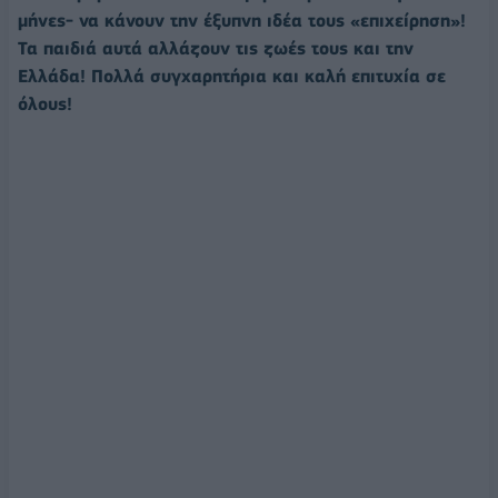
μήνες
-
να
κάνουν
την
έξυ
π
νη
ιδέα
τους
«
ε
π
ιχείρηση
»!
Τα
π
αιδιά
αυτά
αλλάζουν
τις
ζωές
τους
και
την
Ελλάδα
!
Πολλά
συγχαρητήρια
και
καλή
ε
π
ιτυχία
σε
όλους
!