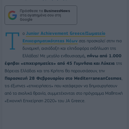
Πρόσθεσε το
BusinessNews
στα αγαπημένα σου στη
Google
T
o
Junior
Achievement
Greece/
Σωματείο
Ε
π
ιχειρηματικότητας
Νέων
σας προσκαλεί στην πιο
δυναμική, αισιόδοξη και ελπιδοφόρα εκδήλωση της
Ελλάδας! Με μεγάλο ενθουσιασμό
, π
άνω
α
π
ό
1.000
έφηβοι
«
ε
π
ιχειρηματίες
»
α
π
ό
45
Γυμνάσια
και
Λύκεια
της
Βόρειας Ελλάδας και της Κρήτης θα παρουσιάσουν, την
Παρασκευή
28
Φεβρουαρίου
στο
Mediterranean
Cosmos
,
τις έξυπνες «επιχειρήσεις» που κατάφεραν να δημιουργήσουν
από τα σχολικά θρανία, συμμετέχοντας στο πρόγραμμα Μαθητική
«Εικονική Επιχείρηση 2020» του JA Greece.