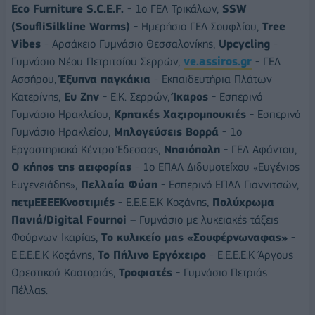
Eco
Furniture
S.C.E.F.
- 1ο ΓΕΛ Τρικάλων,
SSW
(SoufliSilkline
Worms)
- Ημερήσιο ΓΕΛ Σουφλίου,
Tree
Vibes
- Αρσάκειο Γυμνάσιο Θεσσαλονίκης,
Upcycling
-
Γυμνάσιο Νέου Πετριτσίου Σερρών,
ve.assiros.gr
- ΓΕΛ
Ασσήρου,
Έξυ
π
να
π
αγκάκια
- Εκπαιδευτήρια Πλάτων
Κατερίνης,
Ευ
Ζην
- Ε.Κ. Σερρών,
Ίκαρος
- Εσπερινό
Γυμνάσιο Ηρακλείου,
Κρητικές
Χαζιρομ
π
ουκιές
- Εσπερινό
Γυμνάσιο Ηρακλείου,
Μηλογεύσεις
Βορρά
- 1ο
Εργαστηριακό Κέντρο Έδεσσας,
Νησιό
π
ολη
- ΓΕΛ Αφάντου,
Ο
κή
π
ος
της
αειφορίας
- 1ο ΕΠΑΛ Διδυμοτείχου «Ευγένιος
Ευγενειάδης»,
Πελλαία
Φύση
- Εσπερινό ΕΠΑΛ Γιαννιτσών,
π
ετμΕΕΕΕΚνοστιμιές
- Ε.Ε.Ε.Ε.Κ Κοζάνης,
Πολύχρωμα
Πανιά
/Digital
Fournoi
– Γυμνάσιο με λυκειακές τάξεις
Φούρνων Ικαρίας,
Το
κυλικείο
μας
«
Σουφέρνωναφας
»
-
Ε.Ε.Ε.Ε.Κ Κοζάνης,
Το
Πήλινο
Εργόχειρο
- Ε.Ε.Ε.Ε.Κ Άργους
Ορεστικού Καστοριάς,
Τροφιστές
- Γυμνάσιο Πετριάς
Πέλλας.