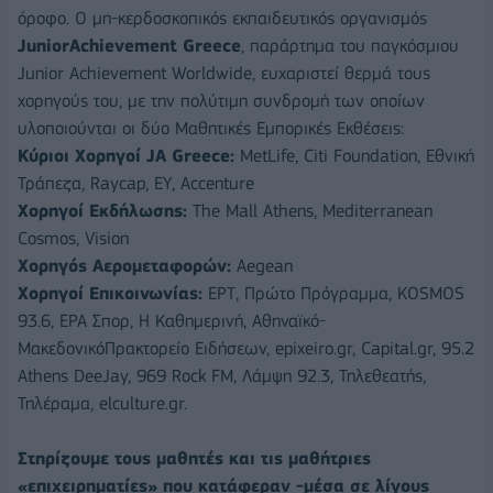
όροφο. Ο μη-κερδοσκοπικός εκπαιδευτικός οργανισμός
JuniorAchievement
Greece
, παράρτημα του παγκόσμιου
Junior Achievement Worldwide, ευχαριστεί θερμά τους
χορηγούς του, με την πολύτιμη συνδρομή των οποίων
υλοποιούνται οι δύο Μαθητικές Εμπορικές Εκθέσεις:
Κύριοι
Χορηγοί
JA Greece:
MetLife, Citi Foundation, Εθνική
Τράπεζα, Raycap, EY, Accenture
Χορηγοί
Εκδήλωσης
:
Τhe Mall Athens, Mediterranean
Cosmos, Vision
Χορηγός
Αερομεταφορών
:
Aegean
Χορηγοί
Ε
π
ικοινωνίας
:
EΡΤ, Πρώτο Πρόγραμμα, KΟSMOS
93.6, ΕΡΑ Σπορ, Η Καθημερινή, Αθηναϊκό-
ΜακεδονικόΠρακτορείο Ειδήσεων, epixeiro.gr, Capital.gr, 95.2
Athens DeeJay, 969 Rock FM, Λάμψη 92.3, Τηλεθεατής,
Τηλέραμα, elculture.gr.
Στηρίζουμε
τους
μαθητές
και
τις
μαθήτριες
«
ε
π
ιχειρηματίες
» π
ου
κατάφεραν
-
μέσα
σε
λίγους