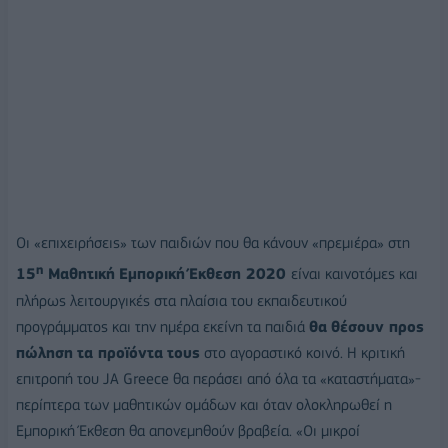
Οι «επιχειρήσεις» των παιδιών που θα κάνουν «πρεμιέρα» στη
η
15
Μαθητική
Εμ
π
ορική
Έκθεση
2020
είναι καινοτόμες και
πλήρως λειτουργικές στα πλαίσια του εκπαιδευτικού
προγράμματος και την ημέρα εκείνη τα παιδιά
θα
θέσουν
π
ρος
π
ώληση
τα
π
ροϊόντα
τους
στο αγοραστικό κοινό. Η κριτική
επιτροπή του JA Greece θα περάσει από όλα τα «καταστήματα»-
περίπτερα των μαθητικών ομάδων και όταν ολοκληρωθεί η
Eμπορική Έκθεση θα απονεμηθούν βραβεία. «Oι μικροί