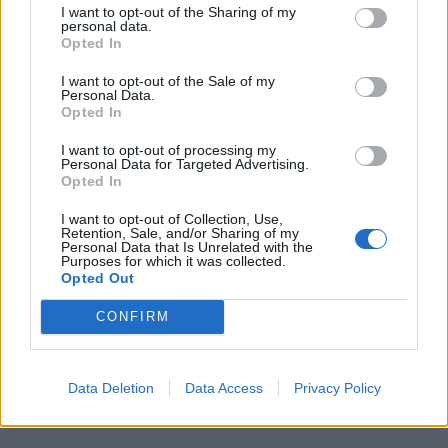
πρόγραμμα ενίσχυσης του
I want to opt-out of the Sharing of my
Τύπου
personal data.
Opted In
I want to opt-out of the Sale of my
Personal Data.
IAB Hellas: Νέα Διοικούσα Επιτροπή και νέο Διοικητικό Συμβούλιο -
Opted In
Πρόεδρος ο Γαληνός Γιαγλής
I want to opt-out of processing my
Personal Data for Targeted Advertising.
Opted In
Η Toyota φέρνει νέα γενιά
Σε κινεζική… πολιορκία η
μπαταριών για τα υβριδικά της
ευρωπαϊκή
I want to opt-out of Collection, Use,
αυτοκινητοβιομηχανία
Retention, Sale, and/or Sharing of my
Personal Data that Is Unrelated with the
Purposes for which it was collected.
Opted Out
Νέο Audi A2 e-tron με στόχο την κορυφή της αποδοτικότητας
CONFIRM
Δόξα Λευκάδας: Έβδομη
Platon BC: «Στόχος μας στις
Data Deletion
Data Access
Privacy Policy
μεταγραφή ο Τζος Σάρμα (vid)
ακαδημίες να εξελίσσονται οι
παίκτες»