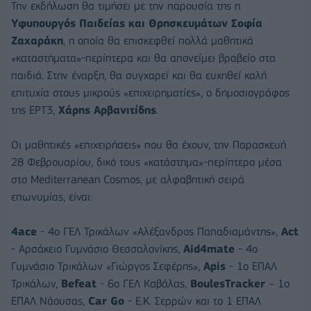
Την εκδήλωση θα τιμήσει με την παρουσία της η
Υφυ
π
ουργός
Παιδείας
και
Θρησκευμάτων
Σοφία
Ζαχαράκη
, η οποία θα επισκεφθεί πολλά μαθητικά
«καταστήματα»-περίπτερα και θα απονείμει βραβείο στα
παιδιά. Στην έναρξη, θα συγχαρεί και θα ευχηθεί καλή
επιτυχία στους μικρούς «επιχειρηματίες», ο δημοσιογράφος
της ΕΡΤ3,
Χάρης
Αρβανιτίδης
.
Οι μαθητικές «επιχειρήσεις» που θα έχουν, την Παρασκευή
28 Φεβρουαρίου, δικό τους «κατάστημα»-περίπτερο μέσα
στο Mediterranean Cosmos, με αλφαβητική σειρά
επωνυμίας, είναι:
4ace
- 4o ΓΕΛ Τρικάλων «Αλέξανδρος Παπαδιαμάντης»,
Act
- Αρσάκειο Γυμνάσιο Θεσσαλονίκης,
Aid4mate
- 4ο
Γυμνάσιο Τρικάλων «Γιώργος Σεφέρης»,
Apis
- 1o ΕΠΑΛ
Τρικάλων,
Β
efeat
- 6ο ΓΕΛ Καβάλας,
BoulesTracker
– 1ο
ΕΠΑΛ Νάουσας,
Car
Go
- Ε.Κ. Σερρών και το 1 ΕΠΑΛ