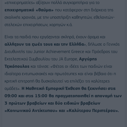
«επιχειρηματίες» αξίζουν πολλά συγχαρητήρια για το
ε
π
ιχειρηματικό
«
θαύμα
»
που κατάφεραν στη διάρκεια της
σχολικής χρονιάς, με την υποστήριξη καθηγητών, εθελοντών-
στελεχών επιχειρήσεων, χορηγών κ.ά.
Είναι τα παιδιά που εργάζονται σκληρά, έχουν όραμα και
αλλάζουν
τις
ζωές
τους
και
την
Ελλάδα
», δήλωσε ο Γενικός
Διευθυντής του Junior Achievement Greece και Πρόεδρος του
Εκτελεστικού Συμβουλίου του JA Europe,
A
ργύρης
Τζικό
π
ουλος
και τόνισε: «Φέτος οι ιδέες των παιδιών είναι
ιδιαίτερα εντυπωσιακές και πρωτότυπες και είναι βέβαιο ότι η
κριτική επιτροπή θα δυσκολευτεί να επιλέξει τις καλύτερες
ομάδες».
Η
Μαθητική
Εμ
π
ορική
Έκθεση
θα
ξεκινήσει
στις
09:00
και
στις
15:00
θα
π
ραγματο
π
οιηθεί
η
α
π
ονομή
των
3 π
ρώτων
βραβείων
και
δύο
ειδικών
βραβείων
«
Κοινωνικού
Αντίκτυ
π
ου
»
και
«
Καλύτερου
Περι
π
τέρου
».