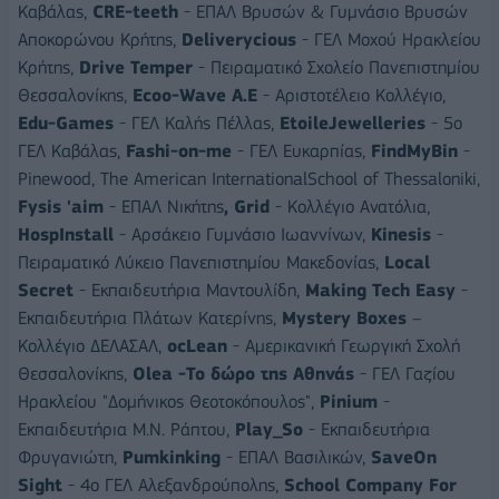
Καβάλας,
CRE-teeth
- ΕΠΑΛ Βρυσών & Γυμνάσιο Βρυσών
Αποκορώνου Κρήτης,
Deliverycious
- ΓΕΛ Μοχού Ηρακλείου
Κρήτης,
Drive
Temper
- Πειραματικό Σχολείο Πανεπιστημίου
Θεσσαλονίκης,
Ecoo-Wave
Α
.
Ε
- Αριστοτέλειο Κολλέγιο,
Edu-Games
- ΓΕΛ Καλής Πέλλας,
Ε
toileJewelleries
- 5ο
ΓΕΛ Καβάλας,
Fashi-on-me
- ΓΕΛ Ευκαρπίας,
FindMyBin
-
Pinewood, The American InternationalSchool of Thessaloniki,
Fysis 'aim
- ΕΠΑΛ Νικήτης
, Grid
- Κολλέγιο Ανατόλια,
HospInstall
- Αρσάκειο Γυμνάσιο Ιωαννίνων,
Kinesis
-
Πειραματικό Λύκειο Πανεπιστημίου Μακεδονίας,
Local
Secret
- Εκπαιδευτήρια Μαντουλίδη,
Making
Tech
Easy
-
Εκπαιδευτήρια Πλάτων Κατερίνης,
Mystery
Boxes
–
Κολλέγιο ΔΕΛΑΣΑΛ,
ocLean
- Αμερικανική Γεωργική Σχολή
Θεσσαλονίκης,
Olea -
Το
δώρο
της
Αθηνάς
- ΓΕΛ Γαζίου
Ηρακλείου "Δομήνικος Θεοτοκόπουλος",
Pinium
-
Εκπαιδευτήρια Μ.Ν. Ράπτου,
Play_So
- Εκπαιδευτήρια
Φρυγανιώτη,
Pumkinking
- ΕΠΑΛ Βασιλικών,
SaveOn
Sight
- 4ο ΓΕΛ Αλεξανδρούπολης,
School
Company
For