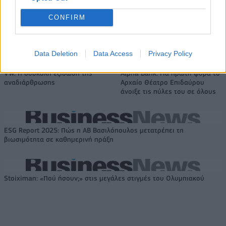
CONFIRM
Η συμφωνία Arval-Athlon αναδιαμορφώνει την αγορά leasing
Data Deletion
Data Access
Privacy Policy
VW: Η δύσκολη εξίσωση της
Alpha Bank: Για πρώτη φορά το
αναδιάρθρωσης
Αρχαίο Θέατρο Επιδαύρου
άνοιξε τις πύλες του σε όλους
ESG Report 2025: Πώς η ΑΒ Βασιλόπουλος μετατρέπει τη
βιωσιμότητα σε καθημερινή πράξη
Stoiximan: «Πού ήσουν;» στις μεγάλες στιγμές του Ολυμπιακού