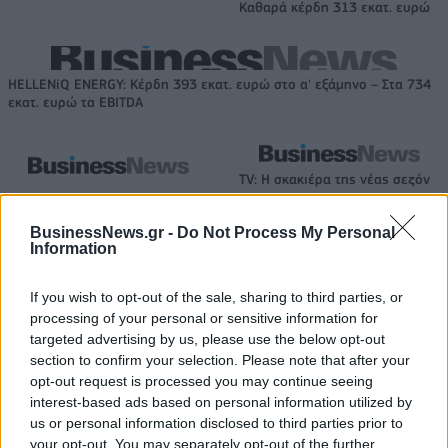
Καθαρά κέρδη 313 εκατ. ευρώ
HELLENiQ ENERGY: Κέρδη 393 εκατ. ευρώ στο α' εξάμηνο – Στα 734
εκατ. ευρώ τα EBITDA
TV: Η σκακιέρα της νέας σεζόν
Viohalco: Αυξημένος κατά 14%
ο τζίρος στο α' εξάμηνο, στα 4,3
BusinessNews.gr -
Do Not Process My Personal
δισ. ευρώ – Στα 446 εκατ. ευρώ
Information
τα EBITDA
If you wish to opt-out of the sale, sharing to third parties, or
processing of your personal or sensitive information for
IAB Hellas: Νέα Διοικούσα Επιτροπή και νέο Διοικητικό Συμβούλιο -
targeted advertising by us, please use the below opt-out
Πρόεδρος ο Γαληνός Γιαγλής
section to confirm your selection. Please note that after your
opt-out request is processed you may continue seeing
interest-based ads based on personal information utilized by
us or personal information disclosed to third parties prior to
Νέο Audi A2 e-tron με στόχο
Η Chery επενδύει 75 εκατ.
your opt-out. You may separately opt-out of the further
την κορυφή της
δολάρια στην KG Mobility