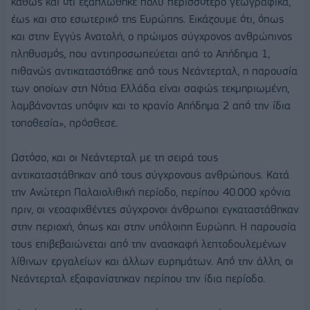
καθώς και ότι εξαπλώθηκε πολύ περισσότερο γεωγραφικά,
έως και στο εσωτερικό της Ευρώπης. Εικάζουμε ότι, όπως
και στην Εγγύς Ανατολή, ο πρώιμος σύγχρονος ανθρώπινος
πληθυσμός, που αντιπροσωπεύεται από το Απήδημα 1,
πιθανώς αντικαταστάθηκε από τους Νεάντερταλ, η παρουσία
των οποίων στη Νότια Ελλάδα είναι σαφώς τεκμηριωμένη,
λαμβάνοντας υπόψιν και το κρανίο Απήδημα 2 από την ίδια
τοποθεσία», πρόσθεσε.
Ωστόσο, και οι Νεάντερταλ με τη σειρά τους
αντικαταστάθηκαν από τους σύγχρονους ανθρώπους. Κατά
την Ανώτερη Παλαιολιθική περίοδο, περίπου 40.000 χρόνια
πριν, οι νεοαφιχθέντες σύγχρονοι άνθρωποι εγκαταστάθηκαν
στην περιοχή, όπως και στην υπόλοιπη Ευρώπη. Η παρουσία
τους επιβεβαιώνεται από την ανασκαφή λεπτοδουλεμένων
λίθινων εργαλείων και άλλων ευρημάτων. Από την άλλη, οι
Νεάντερταλ εξαφανίστηκαν περίπου την ίδια περίοδο.