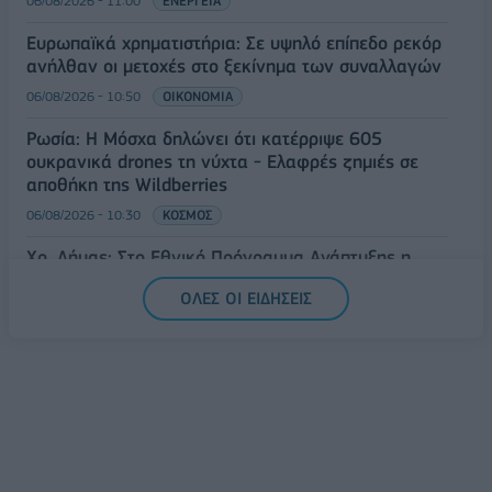
06/08/2026 - 11:00
ΕΝΕΡΓΕΙΑ
Ευρωπαϊκά χρηματιστήρια: Σε υψηλό επίπεδο ρεκόρ
ανήλθαν οι μετοχές στο ξεκίνημα των συναλλαγών
06/08/2026 - 10:50
ΟΙΚΟΝΟΜΙΑ
Ρωσία: Η Μόσχα δηλώνει ότι κατέρριψε 605
ουκρανικά drones τη νύχτα - Ελαφρές ζημιές σε
αποθήκη της Wildberries
06/08/2026 - 10:30
ΚΟΣΜΟΣ
Χρ. Δήμας: Στο Εθνικό Πρόγραμμα Ανάπτυξης η
αναβάθμιση του Αεροδρομίου Πάρου
ΟΛΕΣ ΟΙ ΕΙΔΗΣΕΙΣ
06/08/2026 - 10:23
ΟΙΚΟΝΟΜΙΑ