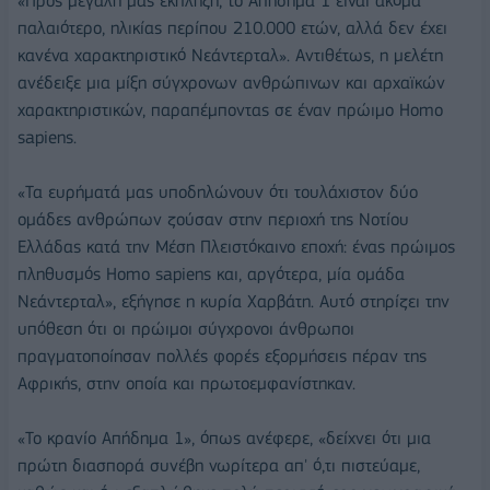
«Προς μεγάλη μας έκπληξη, το Απήδημα 1 είναι ακόμα
παλαιότερο, ηλικίας περίπου 210.000 ετών, αλλά δεν έχει
κανένα χαρακτηριστικό Νεάντερταλ». Αντιθέτως, η μελέτη
ανέδειξε μια μίξη σύγχρονων ανθρώπινων και αρχαϊκών
χαρακτηριστικών, παραπέμποντας σε έναν πρώιμο Homo
sapiens.
«Τα ευρήματά μας υποδηλώνουν ότι τουλάχιστον δύο
ομάδες ανθρώπων ζούσαν στην περιοχή της Νοτίου
Ελλάδας κατά την Μέση Πλειστόκαινο εποχή: ένας πρώιμος
πληθυσμός Homo sapiens και, αργότερα, μία ομάδα
Νεάντερταλ», εξήγησε η κυρία Χαρβάτη. Αυτό στηρίζει την
υπόθεση ότι οι πρώιμοι σύγχρονοι άνθρωποι
πραγματοποίησαν πολλές φορές εξορμήσεις πέραν της
Αφρικής, στην οποία και πρωτοεμφανίστηκαν.
«Το κρανίο Απήδημα 1», όπως ανέφερε, «δείχνει ότι μια
πρώτη διασπορά συνέβη νωρίτερα απ' ό,τι πιστεύαμε,