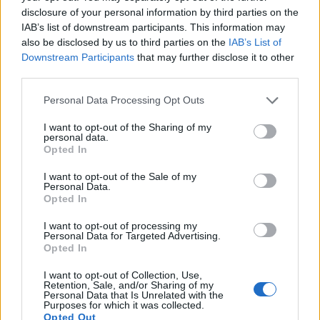
disclosure of your personal information by third parties on the
αποδοτικότητας
IAB’s list of downstream participants. This information may
also be disclosed by us to third parties on the
IAB’s List of
Downstream Participants
that may further disclose it to other
Το FIAT 500 Hybrid τώρα από 18.990 ευρώ
third parties.
Personal Data Processing Opt Outs
Εθνική Νεανίδων: Στις 21:00
Φίνιξ Σανς: «Έδεσαν» τον
I want to opt-out of the Sharing of my
της Παρασκευής ο
Ντίλον Μπρουκς έως το 2030
personal data.
προημιτελικός με τη Λιθουανία
Opted In
I want to opt-out of the Sale of my
Personal Data.
Opted In
ΥΠΕΘΟΟ: Νέες επενδύσεις 1 δισ. ευρώ ως το 2028 για την Ενέργεια
I want to opt-out of processing my
Personal Data for Targeted Advertising.
Opted In
I want to opt-out of Collection, Use,
Novibet: Τριετής χρηματοδοτική
Evergood: Άγγιξε τα 300 εκατ. ο
Retention, Sale, and/or Sharing of my
συμφωνία με την Alpha Bank,
τζίρος- Στα 10 εκατ. ευρώ το
Personal Data that Is Unrelated with the
ψήφος εμπιστοσύνης στην
τίμημα για το 60% του
Purposes for which it was collected.
αναπτυξιακή πορεία
Jackaroo
Opted Out