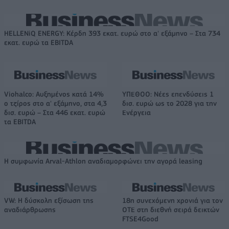
HELLENiQ ENERGY: Κέρδη 393 εκατ. ευρώ στο α' εξάμηνο – Στα 734
εκατ. ευρώ τα EBITDA
Viohalco: Αυξημένος κατά 14%
ΥΠΕΘΟΟ: Νέες επενδύσεις 1
ο τζίρος στο α' εξάμηνο, στα 4,3
δισ. ευρώ ως το 2028 για την
δισ. ευρώ – Στα 446 εκατ. ευρώ
Ενέργεια
τα EBITDA
Η συμφωνία Arval-Athlon αναδιαμορφώνει την αγορά leasing
VW: Η δύσκολη εξίσωση της
18η συνεχόμενη χρονιά για τον
αναδιάρθρωσης
ΟΤΕ στη διεθνή σειρά δεικτών
FTSE4Good