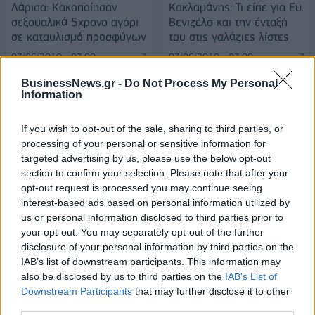
Λάρισα: Κακοποίησαν
Κακλαμάνης: Τι είπε για Ευ.
σεξουαλικά 5χρονο αγόρι
Βενιζέλο και την ένταξή
σε καταυλισμό προσφύγων
του στις γαλάζιες λίστες
03/06/2019 - 03:00
03/06/2019 - 03:00
BusinessNews.gr -
Do Not Process My Personal
Information
If you wish to opt-out of the sale, sharing to third parties, or
processing of your personal or sensitive information for
targeted advertising by us, please use the below opt-out
section to confirm your selection. Please note that after your
opt-out request is processed you may continue seeing
interest-based ads based on personal information utilized by
us or personal information disclosed to third parties prior to
your opt-out. You may separately opt-out of the further
disclosure of your personal information by third parties on the
ΡΟΗ ΕΙΔΗΣΕΩΝ
IAB’s list of downstream participants. This information may
also be disclosed by us to third parties on the
IAB’s List of
Downstream Participants
that may further disclose it to other
third parties.
Τ. Θεοδωρικάκος: «Συμβάλλουμε στην εθνική