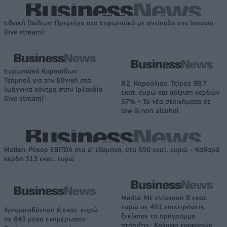
Εθνική Παίδων: Πρεμιέρα στο Ευρωπαϊκό με αντίπαλο την Ισπανία
(live stream)
Ευρωπαϊκό Κορασίδων:
Τζάμπολ για την Εθνική στα
Β.Σ. Καρούλιας: Τζίρος 98,7
Ιωάννινα κόντρα στην Ιρλανδία
εκατ. ευρώ και αύξηση κερδών
(live stream)
57% - Τα νέα στοιχήματα σε
low & non alcohol
Metlen: Ρεκόρ EBITDA στο α' εξάμηνο, στα 550 εκατ. ευρώ – Καθαρά
κέρδη 313 εκατ. ευρώ
Media: Με ενίσχυση 8 εκατ.
ευρώ σε 451 επιχειρήσεις
Χρηματοδότηση 8 εκατ. ευρώ
ξεκίνησε το πρόγραμμα
σε 843 μέσα ενημέρωσης-
στήριξης- Κάλυψη εισφορών