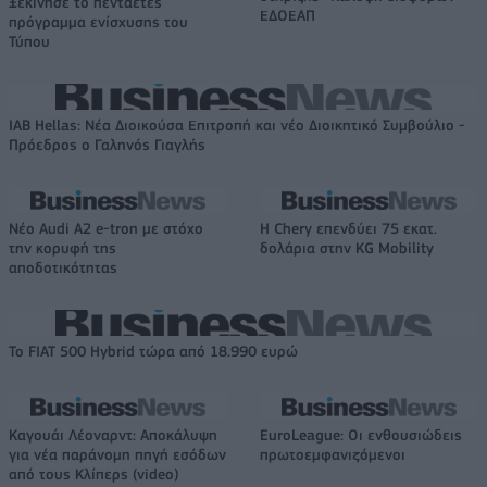
Ξεκίνησε το πενταετές
ΕΔΟΕΑΠ
πρόγραμμα ενίσχυσης του
Τύπου
IAB Hellas: Νέα Διοικούσα Επιτροπή και νέο Διοικητικό Συμβούλιο -
Πρόεδρος ο Γαληνός Γιαγλής
Νέο Audi A2 e-tron με στόχο
Η Chery επενδύει 75 εκατ.
την κορυφή της
δολάρια στην KG Mobility
αποδοτικότητας
Το FIAT 500 Hybrid τώρα από 18.990 ευρώ
Καγουάι Λέοναρντ: Αποκάλυψη
EuroLeague: Οι ενθουσιώδεις
για νέα παράνομη πηγή εσόδων
πρωτοεμφανιζόμενοι
από τους Κλίπερς (video)