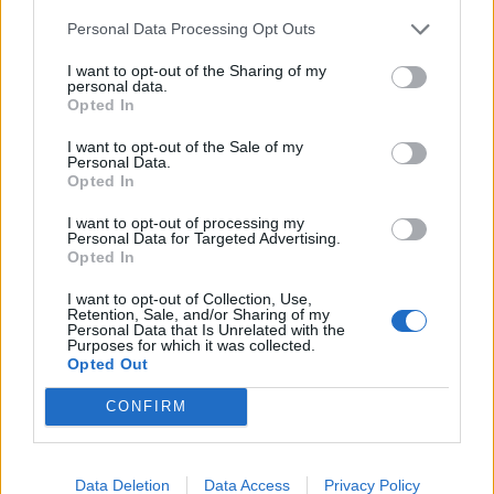
ασφάλεια της πατρίδας μας με νέο αναπτυξιακό
Personal Data Processing Opt Outs
καθεστώς για την Άμυνα»
07/08/2026 - 09:39
ΠΟΛΙΤΙΚΗ
I want to opt-out of the Sharing of my
personal data.
Opted In
Νέα στρατηγική συνεργασία της ΓΓ Επικοινωνίας
και Ενημέρωσης με το ΕΙΕ
I want to opt-out of the Sale of my
Personal Data.
07/08/2026 - 09:22
ΠΟΛΙΤΙΚΗ
Opted In
Ταϊλάνδη: Επτά νεκροί, 15 τραυματίες από
I want to opt-out of processing my
πυροβολισμούς σε σχολείο - Αυτοκτόνησε ο δράστης
Personal Data for Targeted Advertising.
Opted In
07/08/2026 - 09:11
ΚΟΣΜΟΣ
I want to opt-out of Collection, Use,
Πειραιάς: Κορυφώνεται η έξοδος των αδειούχων
Retention, Sale, and/or Sharing of my
του Αυγούστου
Personal Data that Is Unrelated with the
Purposes for which it was collected.
07/08/2026 - 08:54
ΕΛΛΑΔΑ
Opted Out
Υψηλός κίνδυνος πυρκαγιάς σήμερα σε Αττική,
CONFIRM
Κρήτη, Πελοπόννησο, Εύβοια και νησιά του Αιγαίου
07/08/2026 - 08:30
ΕΛΛΑΔΑ
Data Deletion
Data Access
Privacy Policy