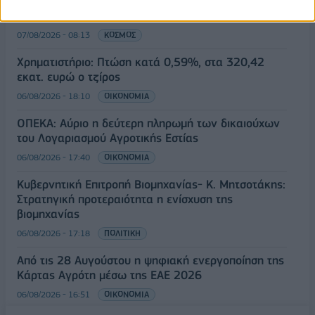
Άνοδος του πετρελαίου μετά τις απειλές του Ιράν
για τα Στενά του Ορμούζ
07/08/2026 - 08:13
ΚΟΣΜΟΣ
Χρηματιστήριο: Πτώση κατά 0,59%, στα 320,42
εκατ. ευρώ ο τζίρος
06/08/2026 - 18:10
ΟΙΚΟΝΟΜΙΑ
ΟΠΕΚΑ: Αύριο η δεύτερη πληρωμή των δικαιούχων
του Λογαριασμού Αγροτικής Εστίας
06/08/2026 - 17:40
ΟΙΚΟΝΟΜΙΑ
Κυβερνητική Επιτροπή Βιομηχανίας- Κ. Μητσοτάκης:
Στρατηγική προτεραιότητα η ενίσχυση της
βιομηχανίας
06/08/2026 - 17:18
ΠΟΛΙΤΙΚΗ
Από τις 28 Αυγούστου η ψηφιακή ενεργοποίηση της
Κάρτας Αγρότη μέσω της ΕΑΕ 2026
06/08/2026 - 16:51
ΟΙΚΟΝΟΜΙΑ