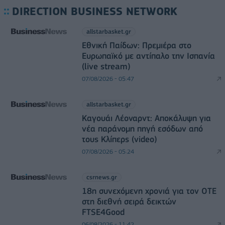
DIRECTION BUSINESS NETWORK
allstarbasket.gr
Εθνική Παίδων: Πρεμιέρα στο
Ευρωπαϊκό με αντίπαλο την Ισπανία
(live stream)
07/08/2026 - 05:47
allstarbasket.gr
Καγουάι Λέοναρντ: Αποκάλυψη για
νέα παράνομη πηγή εσόδων από
τους Κλίπερς (video)
07/08/2026 - 05:24
csrnews.gr
18η συνεχόμενη χρονιά για τον ΟΤΕ
στη διεθνή σειρά δεικτών
FTSE4Good
06/08/2026 - 11:42