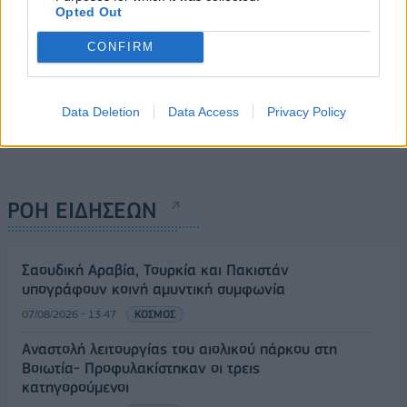
Opted Out
CONFIRM
Data Deletion
Data Access
Privacy Policy
ΡΟΗ ΕΙΔΗΣΕΩΝ
Σαουδική Αραβία, Τουρκία και Πακιστάν
υπογράφουν κοινή αμυντική συμφωνία
07/08/2026 - 13:47
ΚΟΣΜΟΣ
Αναστολή λειτουργίας του αιολικού πάρκου στη
Βοιωτία- Προφυλακίστηκαν οι τρεις
κατηγορούμενοι