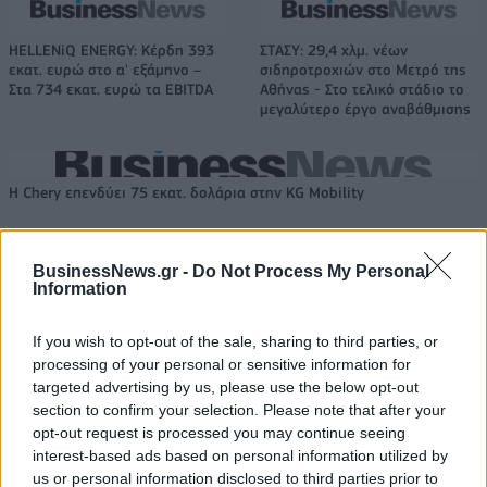
HELLENiQ ENERGY: Κέρδη 393
ΣΤΑΣΥ: 29,4 χλμ. νέων
εκατ. ευρώ στο α' εξάμηνο –
σιδηροτροχιών στο Μετρό της
Στα 734 εκατ. ευρώ τα EBITDA
Αθήνας - Στο τελικό στάδιο το
μεγαλύτερο έργο αναβάθμισης
Η Chery επενδύει 75 εκατ. δολάρια στην KG Mobility
BusinessNews.gr -
Do Not Process My Personal
Το FIAT 500 Hybrid τώρα από
Ατρόμητος και Novibet
Information
18.990 ευρώ
συνεχίζουν μαζί: Ανανέωση της
συνεργασίας τους μέχρι το
2028
If you wish to opt-out of the sale, sharing to third parties, or
processing of your personal or sensitive information for
targeted advertising by us, please use the below opt-out
section to confirm your selection. Please note that after your
18η συνεχόμενη χρονιά για τον ΟΤΕ στη διεθνή σειρά δεικτών
opt-out request is processed you may continue seeing
FTSE4Good
interest-based ads based on personal information utilized by
us or personal information disclosed to third parties prior to