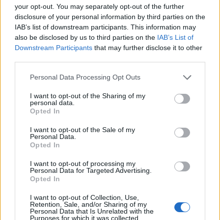
your opt-out. You may separately opt-out of the further
Alpha Bank: Για πρώτη φορά το Αρχαίο Θέατρο Επιδαύρου άνοιξε τις
disclosure of your personal information by third parties on the
πύλες του σε όλους
IAB’s list of downstream participants. This information may
also be disclosed by us to third parties on the
IAB’s List of
Downstream Participants
that may further disclose it to other
third parties.
Personal Data Processing Opt Outs
ΠΕΡΙΣΣΌΤΕΡΑ ΣΕ ΑΥΤΉ ΤΗΝ ΚΑΤΗΓΟΡΊΑ
I want to opt-out of the Sharing of my
personal data.
Opted In
I want to opt-out of the Sale of my
Personal Data.
Opted In
Παρέμβαση
Ιωάννινα: Σε βαρύ κλίμα η
I want to opt-out of processing my
αντιεξουσιαστών στο
δίκη για την υπόθεση
Personal Data for Targeted Advertising.
Υπουργείο Εξωτερικών
Γιακουμάκη
Opted In
10/04/2019 - 03:00
10/04/2019 - 03:00
I want to opt-out of Collection, Use,
Retention, Sale, and/or Sharing of my
Personal Data that Is Unrelated with the
Purposes for which it was collected.