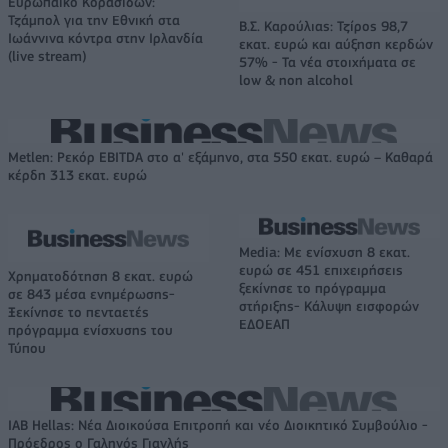
Ευρωπαϊκό Κορασίδων:
Τζάμπολ για την Εθνική στα
Β.Σ. Καρούλιας: Τζίρος 98,7
Ιωάννινα κόντρα στην Ιρλανδία
εκατ. ευρώ και αύξηση κερδών
(live stream)
57% - Τα νέα στοιχήματα σε
low & non alcohol
Metlen: Ρεκόρ EBITDA στο α' εξάμηνο, στα 550 εκατ. ευρώ – Καθαρά
κέρδη 313 εκατ. ευρώ
Media: Με ενίσχυση 8 εκατ.
ευρώ σε 451 επιχειρήσεις
Χρηματοδότηση 8 εκατ. ευρώ
ξεκίνησε το πρόγραμμα
σε 843 μέσα ενημέρωσης-
στήριξης- Κάλυψη εισφορών
Ξεκίνησε το πενταετές
ΕΔΟΕΑΠ
πρόγραμμα ενίσχυσης του
Τύπου
IAB Hellas: Νέα Διοικούσα Επιτροπή και νέο Διοικητικό Συμβούλιο -
Πρόεδρος ο Γαληνός Γιαγλής