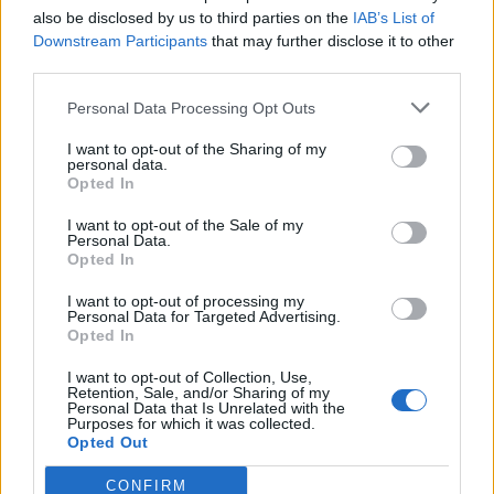
also be disclosed by us to third parties on the
IAB’s List of
ΡΟΗ ΕΙΔΗΣΕΩΝ
Downstream Participants
that may further disclose it to other
third parties.
Π. Μαρινάκης: «Το δημογραφικό δεν μπορεί να
Personal Data Processing Opt Outs
περιμένει»
I want to opt-out of the Sharing of my
09/08/2026 - 14:34
ΠΟΛΙΤΙΚΗ
personal data.
Opted In
Ε. Τουρνάς: Πάνω από 400 πυρκαγιές σε δέκα
ημέρες - Σε επιφυλακή ο κρατικός μηχανισμός
I want to opt-out of the Sale of my
Personal Data.
09/08/2026 - 14:17
ΠΟΛΙΤΙΚΗ
Opted In
Εξαγωγές: Η Ελλάδα κερδίζει τους Ευρωπαίους
I want to opt-out of processing my
Personal Data for Targeted Advertising.
ανταγωνιστές – Άνοδος μεριδίων σε 9 από 11
Opted In
κλάδους (Εθνική Τράπεζα)
09/08/2026 - 13:51
ΟΙΚΟΝΟΜΙΑ
I want to opt-out of Collection, Use,
Retention, Sale, and/or Sharing of my
Personal Data that Is Unrelated with the
Προς εκτύπωση το πολλαπλό βιβλίο - «Σύγχρονο
Purposes for which it was collected.
εκπαιδευτικό υλικό, τόσο σε έντυπη όσο και σε
Opted Out
ηλεκτρονική μορφή»
CONFIRM
09/08/2026 - 13:24
ΕΛΛΑΔΑ