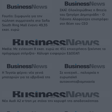
ΣΚΑΪ: Ολοκληρώθηκε η θητεία
του Γρηγόρη Δημητριάδη - Ο
Fourlis: Συμφωνία για την
Γιάννης Αλαφούζος επιστρέφει
πώληση συμμετοχής στο Sofia
στη θέση του CEO
South Ring Mall έναντι 49,35
εκατ. ευρώ
Media: Με ενίσχυση 8 εκατ. ευρώ σε 451 επιχειρήσεις ξεκίνησε το
πρόγραμμα στήριξης- Κάλυψη εισφορών ΕΔΟΕΑΠ
Η Toyota φέρνει νέα γενιά
Σε κινεζική… πολιορκία η
μπαταριών για τα υβριδικά της
ευρωπαϊκή
αυτοκινητοβιομηχανία
Νέο Audi A2 e-tron με στόχο την κορυφή της αποδοτικότητας