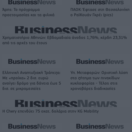
Άρης: Το πρόγραμμα
ΠΑΟΚ: Έφτασε στη Θεσσαλονίκη
προετοιμασίας και τα φιλικά
ο ΡαϊΚουάν Γκρέι (pics)
Χρηματιστήριο Αθηνών: Εβδομαδιαία άνοδος 1,76%, κέρδη 23,31%
από τις αρχές του έτους
Ελληνική Αναπτυξιακή Τράπεζα:
Υπ. Μεταφορών: Οριστική λύση
Με «προίκα» 2 δισ. ευρώ
στο ζήτημα των πινακίδων
ανοίγει δρόμο για δάνεια έως 5
κυκλοφορίας - Τέλος στις
δισ. σε μικρομεσαίες
χρονοβόρες διαδικασίες
Η Chery επενδύει 75 εκατ. δολάρια στην KG Mobility