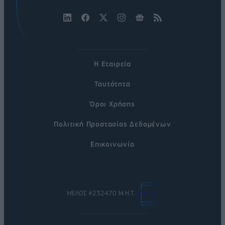
Η Εταιρεία
Ταυτότητα
Όροι Χρήσης
Πολιτική Προστασίας Δεδομένων
Επικοινωνία
ΜΕΛΟΣ #232470 Μ.Η.Τ.