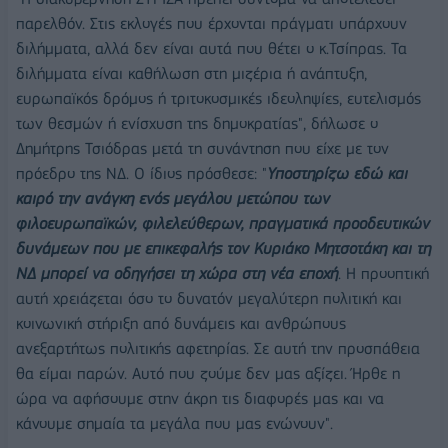
παρελθόν. Στις εκλογές που έρχονται πράγματι υπάρχουν
διλήμματα, αλλά δεν είναι αυτά που θέτει ο κ.Τσίπρας. Τα
διλήμματα είναι καθήλωση στη μιζέρια ή ανάπτυξη,
ευρωπαϊκός δρόμος ή τριτοκοσμικές ιδεοληψίες, ευτελισμός
των θεσμών ή ενίσχυση της δημοκρατίας", δήλωσε ο
Δημήτρης Τσιόδρας μετά τη συνάντηση που είχε με τον
πρόεδρο της ΝΔ. Ο ίδιος πρόσθεσε: "
Υποστηρίζω εδώ και
καιρό την ανάγκη ενός μεγάλου μετώπου των
φιλοευρωπαϊκών, φιλελεύθερων, πραγματικά προοδευτικών
δυνάμεων που με επικεφαλής τον Κυριάκο Μητσοτάκη και τη
ΝΔ μπορεί να οδηγήσει τη χώρα στη νέα εποχή
. H προοπτική
αυτή χρειάζεται όσο το δυνατόν μεγαλύτερη πολιτική και
κοινωνική στήριξη από δυνάμεις και ανθρώπους
ανεξαρτήτως πολιτικής αφετηρίας. Σε αυτή την προσπάθεια
θα είμαι παρών. Αυτό που ζούμε δεν μας αξίζει. Ήρθε η
ώρα να αφήσουμε στην άκρη τις διαφορές μας και να
κάνουμε σημαία τα μεγάλα που μας ενώνουν".