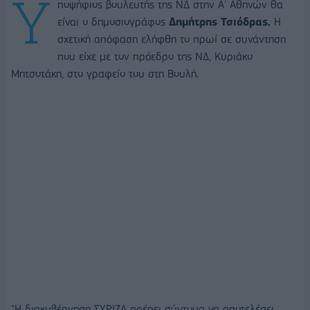
Υ
ποψήφιος βουλευτής της ΝΔ στην Α' Αθηνών θα
είναι ο δημοσιογράφος
Δημήτρης Τσιόδρας.
Η
σχετική απόφαση ελήφθη το πρωί σε συνάντηση
που είχε με τον πρόεδρο της ΝΔ, Κυριάκο
Μητσοτάκη, στο γραφείο του στη Βουλή.
"Η διακυβέρνηση ΣΥΡΙΖΑ πρέπει σύντομα να αποτελέσει