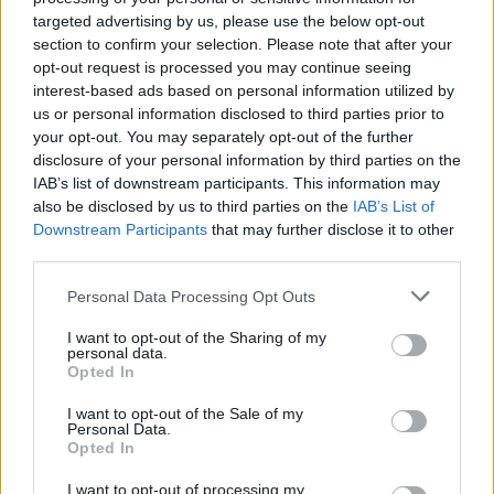
targeted advertising by us, please use the below opt-out
«Ασημένιο Βέλος»: Πότε
section to confirm your selection. Please note that after your
ξεκινά τα δρομολόγια;
Οργή για τη μετατροπή σε
opt-out request is processed you may continue seeing
πλημμέλημα της
13/03/2019 - 02:00
interest-based ads based on personal information utilized by
κατασκευής μολότοφ
us or personal information disclosed to third parties prior to
your opt-out. You may separately opt-out of the further
13/03/2019 - 02:00
disclosure of your personal information by third parties on the
IAB’s list of downstream participants. This information may
also be disclosed by us to third parties on the
IAB’s List of
Downstream Participants
that may further disclose it to other
third parties.
Personal Data Processing Opt Outs
I want to opt-out of the Sharing of my
personal data.
Opted In
I want to opt-out of the Sale of my
Personal Data.
Opted In
ΡΟΗ ΕΙΔΗΣΕΩΝ
I want to opt-out of processing my