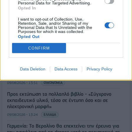
Personal Data for Targeted Advertising.
Opted In
Π. Μαρινάκης: «Το δημογραφικό δεν μπορεί να
περιμένει»
I want to opt-out of Collection, Use,
Retention, Sale, and/or Sharing of my
09/08/2026 - 14:34
ΠΟΛΙΤΙΚΗ
Personal Data that Is Unrelated with the
Purposes for which it was collected.
Ε. Τουρνάς: Πάνω από 400 πυρκαγιές σε δέκα
Opted Out
ημέρες - Σε επιφυλακή ο κρατικός μηχανισμός
CONFIRM
09/08/2026 - 14:17
ΠΟΛΙΤΙΚΗ
Εξαγωγές: Η Ελλάδα κερδίζει τους Ευρωπαίους
ανταγωνιστές – Άνοδος μεριδίων σε 9 από 11
Data Deletion
Data Access
Privacy Policy
κλάδους (Εθνική Τράπεζα)
09/08/2026 - 13:51
ΟΙΚΟΝΟΜΙΑ
Προς εκτύπωση το πολλαπλό βιβλίο - «Σύγχρονο
εκπαιδευτικό υλικό, τόσο σε έντυπη όσο και σε
ηλεκτρονική μορφή»
09/08/2026 - 13:24
ΕΛΛΑΔΑ
Γερμανία: Το Βερολίνο θα επεκτείνει την έρευνα για