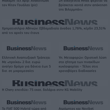
Μακάμπι Τελ Αβίβ: Ανακοίνωσε
«Η οικογένεια Μπας φέρεται να
τον Κίτον Γουάλας (pic)
βρίσκεται κοντά στην απόκτηση
της Βιλερμπάν»
Χρηματιστήριο Αθηνών: Εβδομαδιαία άνοδος 1,76%, κέρδη 23,31%
από τις αρχές του έτους
Ελληνική Αναπτυξιακή Τράπεζα:
Υπ. Μεταφορών: Οριστική λύση
Με «προίκα» 2 δισ. ευρώ
στο ζήτημα των πινακίδων
ανοίγει δρόμο για δάνεια έως 5
κυκλοφορίας - Τέλος στις
δισ. σε μικρομεσαίες
χρονοβόρες διαδικασίες
Η Chery επενδύει 75 εκατ. δολάρια στην KG Mobility
Το FIAT 500 Hybrid τώρα από
Ατρόμητος και Novibet