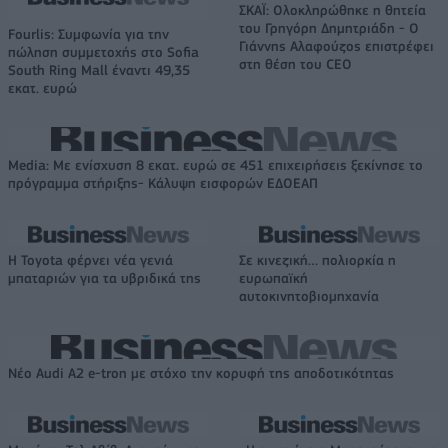
ΣΚΑΪ: Ολοκληρώθηκε η θητεία
του Γρηγόρη Δημητριάδη - Ο
Fourlis: Συμφωνία για την
Γιάννης Αλαφούζος επιστρέφει
πώληση συμμετοχής στο Sofia
στη θέση του CEO
South Ring Mall έναντι 49,35
εκατ. ευρώ
Media: Με ενίσχυση 8 εκατ. ευρώ σε 451 επιχειρήσεις ξεκίνησε το
πρόγραμμα στήριξης- Κάλυψη εισφορών ΕΔΟΕΑΠ
Η Toyota φέρνει νέα γενιά
Σε κινεζική… πολιορκία η
μπαταριών για τα υβριδικά της
ευρωπαϊκή
αυτοκινητοβιομηχανία
Νέο Audi A2 e-tron με στόχο την κορυφή της αποδοτικότητας